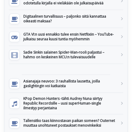
odotetulla kirjalla ei vieläkään ole julkaisupäivää
Digitaalinen turvallisuus – paljonko siitä kannattaa
oikeasti maksaa?
GTA VI:n uusi ennakko tulee ensin Netflixiin – YouTube-
julkaisu seuraa kuusi tuntia myöhemmin
Sadie Sinkin salainen Spider-Man-rooli paljastui –
hahmo on keskeinen MCU:n tulevaisuudelle
Asianajaja neuvoo: 3 rauhallista lausetta, joilla
gaslightingin voi katkaista
KPop Demon Hunters -tähti Audrey Nuna siirtyy
Republic Recordsille – uusi superHuman-single
ilmestyy perjantaina
Tallensitko taas kiinnostavan paikan someen? Outernet
muuttaa unohtuneet postaukset menovinkeiksi