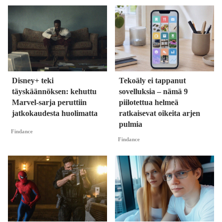
Disney+ teki
Tekoäly ei tappanut
täyskäännöksen: kehuttu
sovelluksia – nämä 9
Marvel-sarja peruttiin
piilotettua helmeä
jatkokaudesta huolimatta
ratkaisevat oikeita arjen
pulmia
Findance
Findance