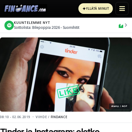
✦
YLLÄTÄ MINUT
KUUNTELEMME NYT
Soittolista: Bilepoppia 2026 - Suomihitit
Alamy / AOP
08:10 - 02.06.2019
VIIHDE /
FINDANCE