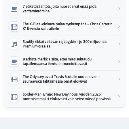
7 etikettisääntöä, joita nuoret eivät enää pidä
välttämättöminä
The X-Files -elokuva palaa synkempänä – Chris Carterin
K18-versio sai trailerin
Spotify rikkoi valtavan rajapyykin – jo 300 miljoonaa
Premium-tilaajaa
9 arkista merkkiä siitä, ettei mies suhtaudu
tapailemaansa ihmiseen kunnioittavasti
The Odyssey avasi Travis Scottille uuden oven –
seuraavaksi tähtäimessä omat elokuvat
Spider-Man: Brand New Day nousi vuoden 2026
tuottoisimmaksi elokuvaksi vain seitsemässä päivässä