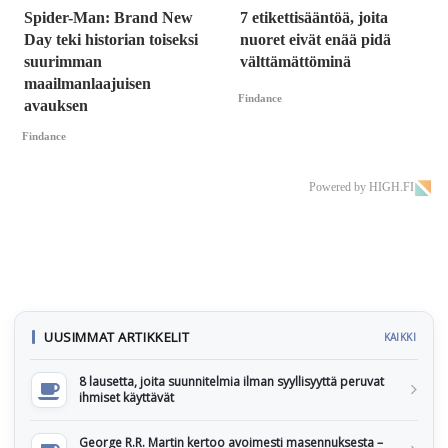
Spider-Man: Brand New
7 etikettisääntöä, joita
Day teki historian toiseksi
nuoret eivät enää pidä
suurimman
välttämättöminä
maailmanlaajuisen
Findance
avauksen
Findance
Powered by HIGH.FI
UUSIMMAT ARTIKKELIT
KAIKKI
8 lausetta, joita suunnitelmia ilman syyllisyyttä peruvat
ihmiset käyttävät
George R.R. Martin kertoo avoimesti masennuksesta –