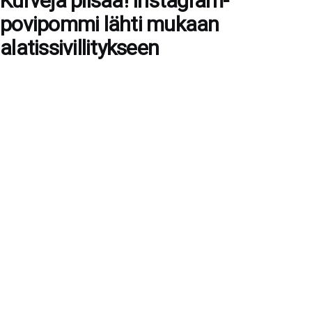
Kurveja piisaa! Instagram-
povipommi lähti mukaan
alatissivillitykseen