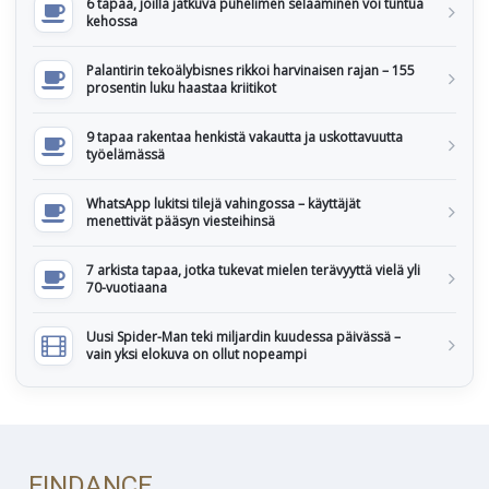
6 tapaa, joilla jatkuva puhelimen selaaminen voi tuntua
kehossa
Palantirin tekoälybisnes rikkoi harvinaisen rajan – 155
prosentin luku haastaa kriitikot
9 tapaa rakentaa henkistä vakautta ja uskottavuutta
työelämässä
WhatsApp lukitsi tilejä vahingossa – käyttäjät
menettivät pääsyn viesteihinsä
7 arkista tapaa, jotka tukevat mielen terävyyttä vielä yli
70-vuotiaana
Uusi Spider-Man teki miljardin kuudessa päivässä –
vain yksi elokuva on ollut nopeampi
FINDANCE