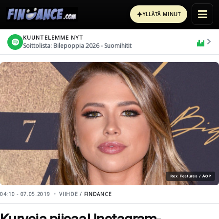
✦
YLLÄTÄ MINUT
KUUNTELEMME NYT
Soittolista: Bilepoppia 2026 - Suomihitit
Rex Features / AOP
04:10 - 07.05.2019
VIIHDE /
FINDANCE