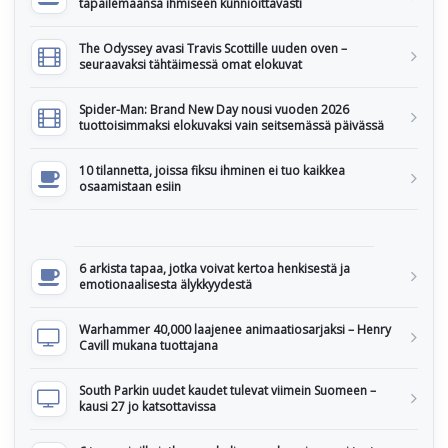
tapailemaansa ihmiseen kunnioittavasti
The Odyssey avasi Travis Scottille uuden oven –
seuraavaksi tähtäimessä omat elokuvat
Spider-Man: Brand New Day nousi vuoden 2026
tuottoisimmaksi elokuvaksi vain seitsemässä päivässä
10 tilannetta, joissa fiksu ihminen ei tuo kaikkea
osaamistaan esiin
6 arkista tapaa, jotka voivat kertoa henkisestä ja
emotionaalisesta älykkyydestä
Warhammer 40,000 laajenee animaatiosarjaksi – Henry
Cavill mukana tuottajana
South Parkin uudet kaudet tulevat viimein Suomeen –
kausi 27 jo katsottavissa