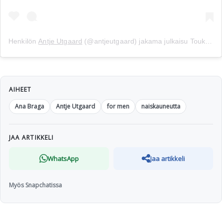
Henkilön
Antje Utgaard
(@antjeutgaard) jakama julkaisu
Touko 5, 2019 kello 2.00 PDT
AIHEET
Ana Braga
Antje Utgaard
for men
naiskauneutta
JAA ARTIKKELI
WhatsApp
Jaa artikkeli
Myös Snapchatissa