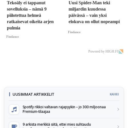
Tekoäly ei tappanut
Uusi Spider-Man teki
sovelluksia – nämä 9
miljardin kuudessa
piilotettua helmeä
päivässä – vain yksi
ratkaisevat oikeita arjen
elokuva on ollut nopeampi
pulmia
Findance
Findance
Powered by HIGH.FI
UUSIMMAT ARTIKKELIT
KAIKKI
Spotify rikkoi valtavan rajapyykin – jo 300 miljoonaa
Premium-tilaajaa
9 arkista merkkiä siitä, ettei mies suhtaudu