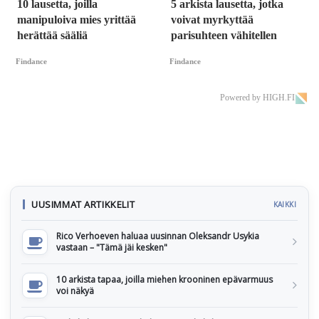
10 lausetta, joilla
5 arkista lausetta, jotka
manipuloiva mies yrittää
voivat myrkyttää
herättää sääliä
parisuhteen vähitellen
Findance
Findance
Powered by HIGH.FI
UUSIMMAT ARTIKKELIT
KAIKKI
Rico Verhoeven haluaa uusinnan Oleksandr Usykia
vastaan – "Tämä jäi kesken"
10 arkista tapaa, joilla miehen krooninen epävarmuus
voi näkyä