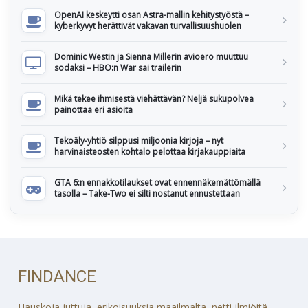
OpenAI keskeytti osan Astra-mallin kehitystyöstä –
kyberkyvyt herättivät vakavan turvallisuushuolen
Dominic Westin ja Sienna Millerin avioero muuttuu
sodaksi – HBO:n War sai trailerin
Mikä tekee ihmisestä viehättävän? Neljä sukupolvea
painottaa eri asioita
Tekoäly-yhtiö silppusi miljoonia kirjoja – nyt
harvinaisteosten kohtalo pelottaa kirjakauppiaita
GTA 6:n ennakkotilaukset ovat ennennäkemättömällä
tasolla – Take-Two ei silti nostanut ennustettaan
FINDANCE
Hauskoja juttuja, erikoisuuksia maailmalta, netti-ilmiöitä,