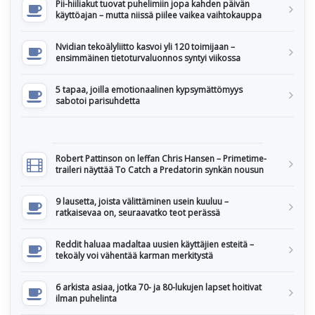
Pii-hiiliakut tuovat puhelimiin jopa kahden päivän
käyttöajan – mutta niissä piilee vaikea vaihtokauppa
Nvidian tekoälyliitto kasvoi yli 120 toimijaan –
ensimmäinen tietoturvaluonnos syntyi viikossa
5 tapaa, joilla emotionaalinen kypsymättömyys
sabotoi parisuhdetta
Robert Pattinson on leffan Chris Hansen – Primetime-
traileri näyttää To Catch a Predatorin synkän nousun
9 lausetta, joista välittäminen usein kuuluu –
ratkaisevaa on, seuraavatko teot perässä
Reddit haluaa madaltaa uusien käyttäjien esteitä –
tekoäly voi vähentää karman merkitystä
6 arkista asiaa, jotka 70- ja 80-lukujen lapset hoitivat
ilman puhelinta