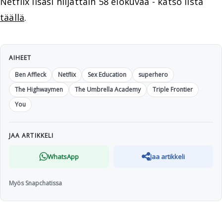
Netflix lisäsi hiljattain 58 elokuvaa - katso lista
täällä
.
AIHEET
Ben Affleck
Netflix
Sex Education
superhero
The Highwaymen
The Umbrella Academy
Triple Frontier
You
JAA ARTIKKELI
WhatsApp
Jaa artikkeli
Myös Snapchatissa