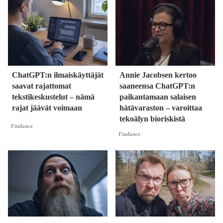
ChatGPT:n ilmaiskäyttäjät
Annie Jacobsen kertoo
saavat rajattomat
saaneensa ChatGPT:n
tekstikeskustelut – nämä
paikantamaan salaisen
rajat jäävät voimaan
hätävaraston – varoittaa
tekoälyn bioriskistä
Findance
Findance