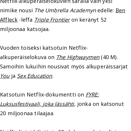
Netflix-alkuperäiselokuvien saralla vain yksi
nimike nousi
The Umbrella Academyn
edelle:
Ben
Affleck
-leffa
Triple Frontier
on keränyt 52
miljoonaa katsojaa.
Vuoden toiseksi katsotuin Netflix-
alkuperäiselokuva on
The Highwaymen
(40 M).
Samoihin lukuihin nousivat myös alkuperäissarjat
You
ja
Sex Education
.
Katsotuin Netflix-dokumentti on
FYRE:
Luksusfestivaali, joka lässähti
, jonka on katsonut
20 miljoonaa tilaajaa.