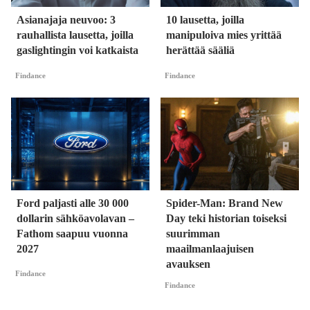
Asianajaja neuvoo: 3
10 lausetta, joilla
rauhallista lausetta, joilla
manipuloiva mies yrittää
gaslightingin voi katkaista
herättää sääliä
Findance
Findance
Ford paljasti alle 30 000
Spider-Man: Brand New
dollarin sähköavolavan –
Day teki historian toiseksi
Fathom saapuu vuonna
suurimman
2027
maailmanlaajuisen
avauksen
Findance
Findance