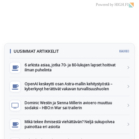
Powered by HIGH.FI
UUSIMMAT ARTIKKELIT
KAIKKI
6 arkista asiaa, jotka 70- ja 80-lukujen lapset hoitivat
ilman puhelinta
OpenAI keskeytti osan Astra-mallin kehitystyöstä –
kyberkyvyt herättivät vakavan turvallisuushuolen
Dominic Westin ja Sienna Millerin avioero muuttuu
sodaksi – HBO:n War sai trailerin
Mikä tekee ihmisestä viehättävän? Neljä sukupolvea
painottaa eri asioita