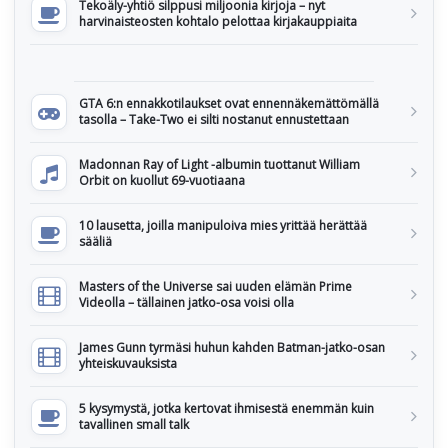
Tekoäly-yhtiö silppusi miljoonia kirjoja – nyt
harvinaisteosten kohtalo pelottaa kirjakauppiaita
GTA 6:n ennakkotilaukset ovat ennennäkemättömällä
tasolla – Take-Two ei silti nostanut ennustettaan
Madonnan Ray of Light -albumin tuottanut William
Orbit on kuollut 69-vuotiaana
10 lausetta, joilla manipuloiva mies yrittää herättää
sääliä
Masters of the Universe sai uuden elämän Prime
Videolla – tällainen jatko-osa voisi olla
James Gunn tyrmäsi huhun kahden Batman-jatko-osan
yhteiskuvauksista
5 kysymystä, jotka kertovat ihmisestä enemmän kuin
tavallinen small talk