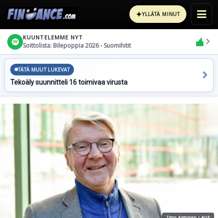
✦
YLLÄTÄ MINUT
KUUNTELEMME NYT
Soittolista: Bilepoppia 2026 - Suomihitit
TÄTÄ MUUT LUKEVAT
Tekoäly suunnitteli 16 toimivaa virusta
Timo Korhonen / AOP