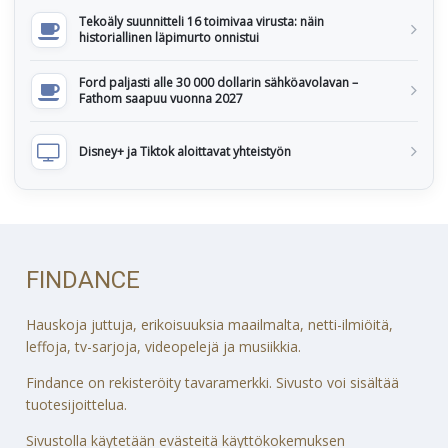
Tekoäly suunnitteli 16 toimivaa virusta: näin
historiallinen läpimurto onnistui
Ford paljasti alle 30 000 dollarin sähköavolavan –
Fathom saapuu vuonna 2027
Disney+ ja Tiktok aloittavat yhteistyön
FINDANCE
Hauskoja juttuja, erikoisuuksia maailmalta, netti-ilmiöitä,
leffoja, tv-sarjoja, videopelejä ja musiikkia.
Findance on rekisteröity tavaramerkki. Sivusto voi sisältää
tuotesijoittelua.
Sivustolla käytetään evästeitä käyttökokemuksen