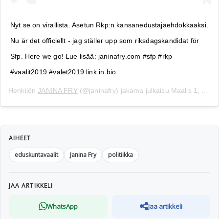
Nyt se on virallista. Asetun Rkp:n kansanedustajaehdokkaaksi.
Nu är det officiellt - jag ställer upp som riksdagskandidat för
Sfp. Here we go! Lue lisää: janinafry.com #sfp #rkp
#vaalit2019 #valet2019 link in bio
Henkilön
JANINA FRY
(@janinafry) jakama julkaisu
Maalis 1, 2019 kello 1.34 PST
AIHEET
eduskuntavaalit
Janina Fry
politiikka
JAA ARTIKKELI
WhatsApp
Jaa artikkeli