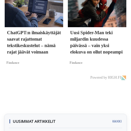
ChatGPT:n ilmaiskäyttäjät
Uusi Spider-Man teki
saavat rajattomat
miljardin kuudessa
tekstikeskustelut – nämä
päivässä – vain yksi
rajat jäävät voimaan
elokuva on ollut nopeampi
Findance
Findance
Powered by HIGH.FI
UUSIMMAT ARTIKKELIT
KAIKKI