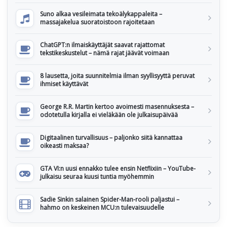
Suno alkaa vesileimata tekoälykappaleita –
massajakelua suoratoistoon rajoitetaan
ChatGPT:n ilmaiskäyttäjät saavat rajattomat
tekstikeskustelut – nämä rajat jäävät voimaan
8 lausetta, joita suunnitelmia ilman syyllisyyttä peruvat
ihmiset käyttävät
George R.R. Martin kertoo avoimesti masennuksesta –
odotetulla kirjalla ei vieläkään ole julkaisupäivää
Digitaalinen turvallisuus – paljonko siitä kannattaa
oikeasti maksaa?
GTA VI:n uusi ennakko tulee ensin Netflixiin – YouTube-
julkaisu seuraa kuusi tuntia myöhemmin
Sadie Sinkin salainen Spider-Man-rooli paljastui –
hahmo on keskeinen MCU:n tulevaisuudelle