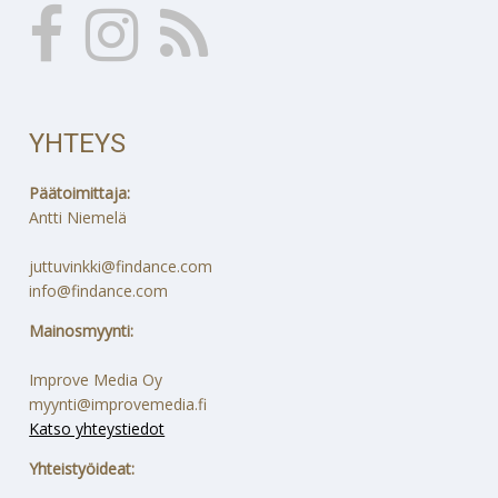
YHTEYS
Päätoimittaja:
Antti Niemelä
juttuvinkki@findance.com
info@findance.com
Mainosmyynti:
Improve Media Oy
myynti@improvemedia.fi
Katso yhteystiedot
Yhteistyöideat: