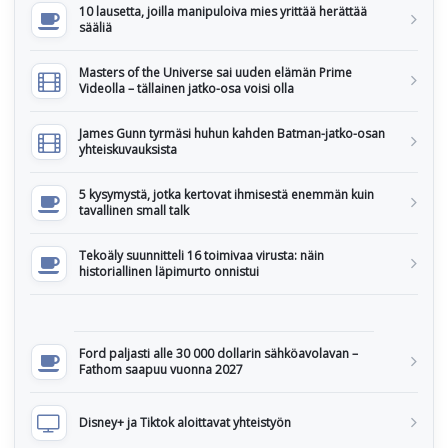
10 lausetta, joilla manipuloiva mies yrittää herättää
sääliä
Masters of the Universe sai uuden elämän Prime
Videolla – tällainen jatko-osa voisi olla
James Gunn tyrmäsi huhun kahden Batman-jatko-osan
yhteiskuvauksista
5 kysymystä, jotka kertovat ihmisestä enemmän kuin
tavallinen small talk
Tekoäly suunnitteli 16 toimivaa virusta: näin
historiallinen läpimurto onnistui
Ford paljasti alle 30 000 dollarin sähköavolavan –
Fathom saapuu vuonna 2027
Disney+ ja Tiktok aloittavat yhteistyön