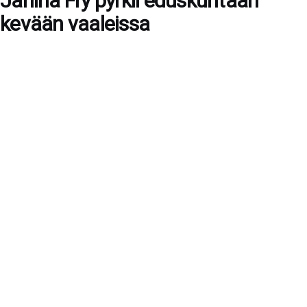
Janina Fry pyrkii eduskuntaan
kevään vaaleissa