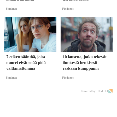
Findance
Findance
7 etikettisääntöä, joita
10 lausetta, jotka tekevät
nuoret eivät enää pidä
ihmisestä henkisesti
välttämättöminä
raskaan kumppanin
Findance
Findance
Powered by HIGH.FI