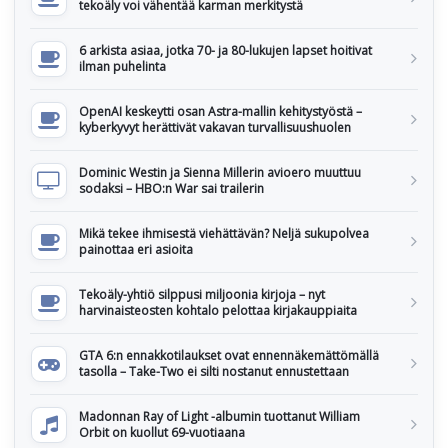
tekoäly voi vähentää karman merkitystä
6 arkista asiaa, jotka 70- ja 80-lukujen lapset hoitivat
ilman puhelinta
OpenAI keskeytti osan Astra-mallin kehitystyöstä –
kyberkyvyt herättivät vakavan turvallisuushuolen
Dominic Westin ja Sienna Millerin avioero muuttuu
sodaksi – HBO:n War sai trailerin
Mikä tekee ihmisestä viehättävän? Neljä sukupolvea
painottaa eri asioita
Tekoäly-yhtiö silppusi miljoonia kirjoja – nyt
harvinaisteosten kohtalo pelottaa kirjakauppiaita
GTA 6:n ennakkotilaukset ovat ennennäkemättömällä
tasolla – Take-Two ei silti nostanut ennustettaan
Madonnan Ray of Light -albumin tuottanut William
Orbit on kuollut 69-vuotiaana