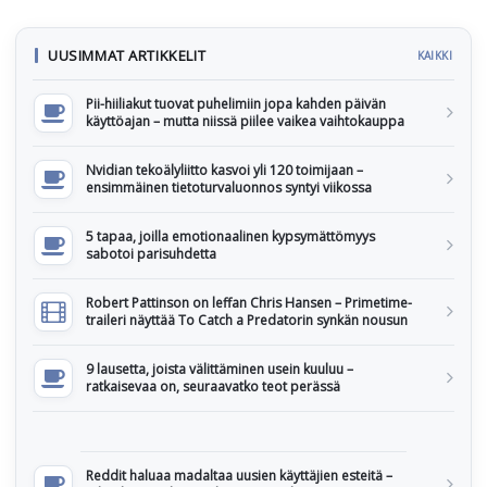
UUSIMMAT ARTIKKELIT
KAIKKI
Pii-hiiliakut tuovat puhelimiin jopa kahden päivän
käyttöajan – mutta niissä piilee vaikea vaihtokauppa
Nvidian tekoälyliitto kasvoi yli 120 toimijaan –
ensimmäinen tietoturvaluonnos syntyi viikossa
5 tapaa, joilla emotionaalinen kypsymättömyys
sabotoi parisuhdetta
Robert Pattinson on leffan Chris Hansen – Primetime-
traileri näyttää To Catch a Predatorin synkän nousun
9 lausetta, joista välittäminen usein kuuluu –
ratkaisevaa on, seuraavatko teot perässä
Reddit haluaa madaltaa uusien käyttäjien esteitä –