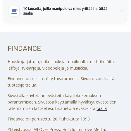
10 lausetta, joilla manipuloiva mies yrittää herättää
sääliä
FINDANCE
Hauskoja juttuja, erikoisuuksia maailmalta, netti-ilmiöitä,
leffoja, tv-sarjoja, videopelejä ja musiikkia.
Findance on rekisteröity tavaramerkki. Sivusto voi sisältää
tuotesijoittelua.
Sivustolla käytetään evästeitä käyttökokemuksen
parantamiseen. Sivustoa käyttämällä hyväksyt evästeiden
tallentamisen laitteellesi. Lisätietoja evästeistä
täällä
.
Findance on perustettu 20. huhtikuuta 1998.
Yhteistyössä: All Over Press, High.fi, Improve Media,