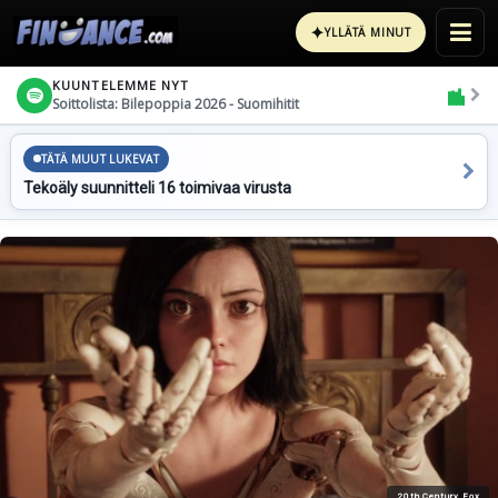
✦
YLLÄTÄ MINUT
KUUNTELEMME NYT
Soittolista: Bilepoppia 2026 - Suomihitit
TÄTÄ MUUT LUKEVAT
Tekoäly suunnitteli 16 toimivaa virusta
20th Century Fox