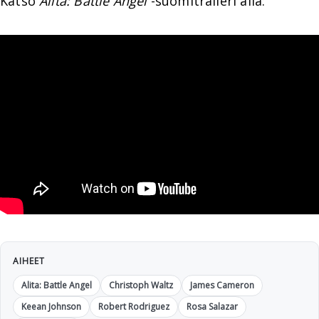
Katso
Alita: Battle Angel
-suomitraileri alla:
AIHEET
Alita: Battle Angel
Christoph Waltz
James Cameron
Keean Johnson
Robert Rodriguez
Rosa Salazar