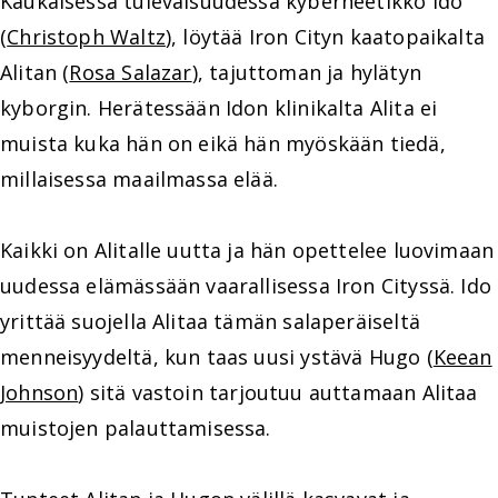
Kaukaisessa tulevaisuudessa kyberneetikko Ido
(
Christoph Waltz
), löytää Iron Cityn kaatopaikalta
Alitan (
Rosa Salazar
), tajuttoman ja hylätyn
kyborgin. Herätessään Idon klinikalta Alita ei
muista kuka hän on eikä hän myöskään tiedä,
millaisessa maailmassa elää.
Kaikki on Alitalle uutta ja hän opettelee luovimaan
uudessa elämässään vaarallisessa Iron Cityssä. Ido
yrittää suojella Alitaa tämän salaperäiseltä
menneisyydeltä, kun taas uusi ystävä Hugo (
Keean
Johnson
) sitä vastoin tarjoutuu auttamaan Alitaa
muistojen palauttamisessa.