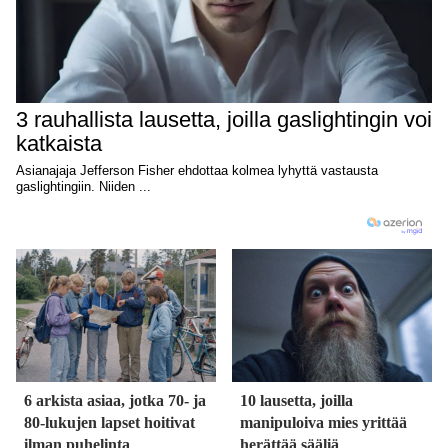
6 arkista asiaa, jotka 70- ja
10 lausetta, joilla
80-lukujen lapset hoitivat
manipuloiva mies yrittää
ilman puhelinta
herättää sääliä