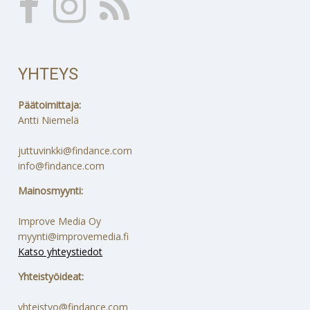
YHTEYS
Päätoimittaja:
Antti Niemelä
juttuvinkki@findance.com
info@findance.com
Mainosmyynti:
Improve Media Oy
myynti@improvemedia.fi
Katso yhteystiedot
Yhteistyöideat:
yhteistyo@findance.com