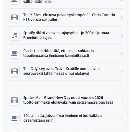
välttämättöminä
The X-Files -elokuva palaa synkempänä – Chris Carterin
K18-versio sai trailerin
Spotify rikkoi valtavan rajapyykin – jo 300 miljoonaa
Premium-tilaajaa
9 arkista merkkiä siitä, ettei mies suhtaudu
tapailemaansa ihmiseen kunnioittavasti
The Odyssey avasi Travis Scottille uuden oven –
seuraavaksi tähtäimessä omat elokuvat
Spider-Man: Brand New Day nousi vuoden 2026
tuottoisimmaksi elokuvaksi vain seitsemässä päivässä
10 tilannetta, joissa fiksu ihminen ei tuo kaikkea
osaamistaan esiin