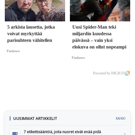
5 arkista lausetta, jotka
Uusi Spider-Man teki
voivat myrkyttää
miljardin kuudessa
parisuhteen vähitellen
päivässä – vain yksi
elokuva on ollut nopeampi
Findance
Findance
Powered by HIGH.FI
UUSIMMAT ARTIKKELIT
KAIKKI
7 etikettisääntöä, joita nuoret eivät enää pidä