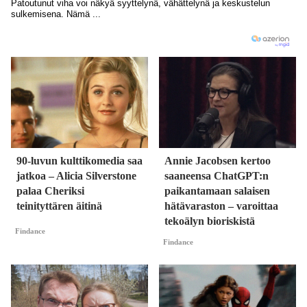
90-luvun kulttikomedia saa
Annie Jacobsen kertoo
jatkoa – Alicia Silverstone
saaneensa ChatGPT:n
palaa Cheriksi
paikantamaan salaisen
teinityttären äitinä
hätävaraston – varoittaa
tekoälyn bioriskistä
Findance
Findance