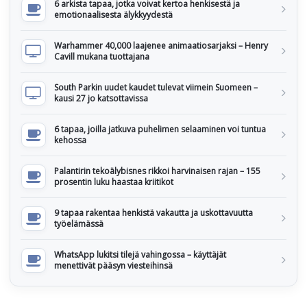
6 arkista tapaa, jotka voivat kertoa henkisestä ja
emotionaalisesta älykkyydestä
Warhammer 40,000 laajenee animaatiosarjaksi – Henry
Cavill mukana tuottajana
South Parkin uudet kaudet tulevat viimein Suomeen –
kausi 27 jo katsottavissa
6 tapaa, joilla jatkuva puhelimen selaaminen voi tuntua
kehossa
Palantirin tekoälybisnes rikkoi harvinaisen rajan – 155
prosentin luku haastaa kriitikot
9 tapaa rakentaa henkistä vakautta ja uskottavuutta
työelämässä
WhatsApp lukitsi tilejä vahingossa – käyttäjät
menettivät pääsyn viesteihinsä