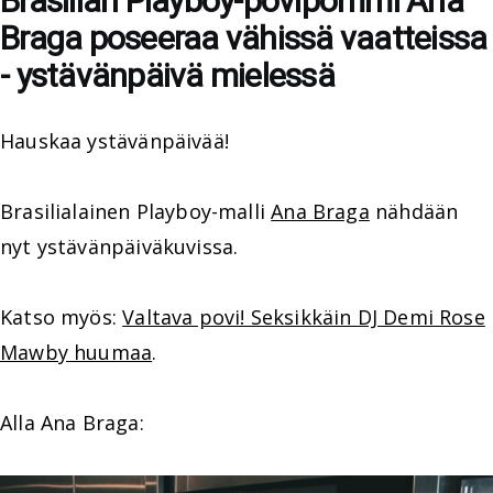
Brasilian Playboy-povipommi Ana
Braga poseeraa vähissä vaatteissa
- ystävänpäivä mielessä
Hauskaa ystävänpäivää!
Brasilialainen Playboy-malli
Ana Braga
nähdään
nyt ystävänpäiväkuvissa.
Katso myös:
Valtava povi! Seksikkäin DJ Demi Rose
Mawby huumaa
.
Alla Ana Braga: