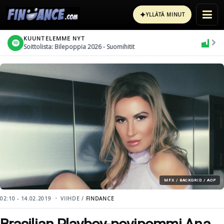
✦
YLLÄTÄ MINUT
KUUNTELEMME NYT
Soittolista: Bilepoppia 2026 - Suomihitit
MFX / BACKGRID / AOP
02:10 - 14.02.2019
VIIHDE /
FINDANCE