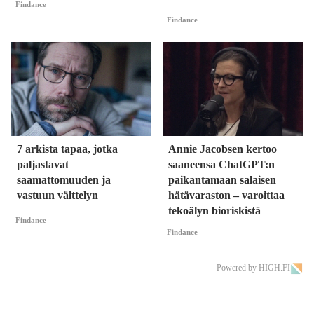
Findance
Findance
7 arkista tapaa, jotka
Annie Jacobsen kertoo
paljastavat
saaneensa ChatGPT:n
saamattomuuden ja
paikantamaan salaisen
vastuun välttelyn
hätävaraston – varoittaa
tekoälyn bioriskistä
Findance
Findance
Powered by HIGH.FI