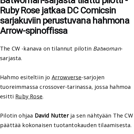
Batwoman-sarjasta tilattu pilotti -
Ruby Rose jatkaa DC Comicsin
sarjakuviin perustuvana hahmona
Arrow-spinoffissa
The CW -kanava on tilannut pilotin
Batwoman
-
sarjasta.
Hahmo esiteltiin jo
Arrowverse
-sarjojen
tuoreimmassa crossover-tarinassa, jossa hahmoa
esitti
Ruby Rose
.
Pilotin ohjaa
David Nutter
ja sen nähtyään The CW
päättää kokonaisen tuotantokauden tilaamisesta.