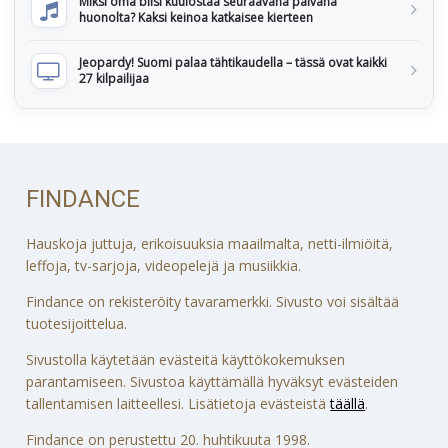
Miksi oma biisi kuulostaa seuraavana päivänä
huonolta? Kaksi keinoa katkaisee kierteen
Jeopardy! Suomi palaa tähtikaudella – tässä ovat kaikki
27 kilpailijaa
FINDANCE
Hauskoja juttuja, erikoisuuksia maailmalta, netti-ilmiöitä,
leffoja, tv-sarjoja, videopelejä ja musiikkia.
Findance on rekisteröity tavaramerkki. Sivusto voi sisältää
tuotesijoittelua.
Sivustolla käytetään evästeitä käyttökokemuksen
parantamiseen. Sivustoa käyttämällä hyväksyt evästeiden
tallentamisen laitteellesi. Lisätietoja evästeistä
täällä
.
Findance on perustettu 20. huhtikuuta 1998.