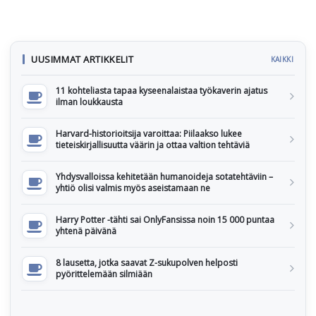
UUSIMMAT ARTIKKELIT
KAIKKI
11 kohteliasta tapaa kyseenalaistaa työkaverin ajatus
ilman loukkausta
Harvard-historioitsija varoittaa: Piilaakso lukee
tieteiskirjallisuutta väärin ja ottaa valtion tehtäviä
Yhdysvalloissa kehitetään humanoideja sotatehtäviin –
yhtiö olisi valmis myös aseistamaan ne
Harry Potter -tähti sai OnlyFansissa noin 15 000 puntaa
yhtenä päivänä
8 lausetta, jotka saavat Z-sukupolven helposti
pyörittelemään silmiään