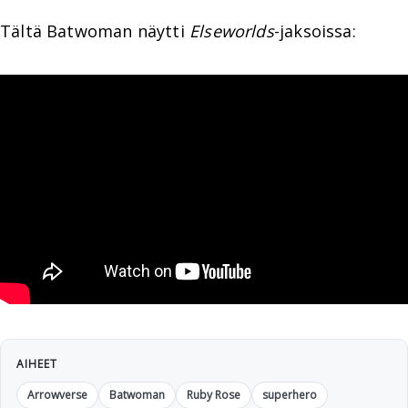
Tältä Batwoman näytti
Elseworlds
-jaksoissa:
AIHEET
Arrowverse
Batwoman
Ruby Rose
superhero