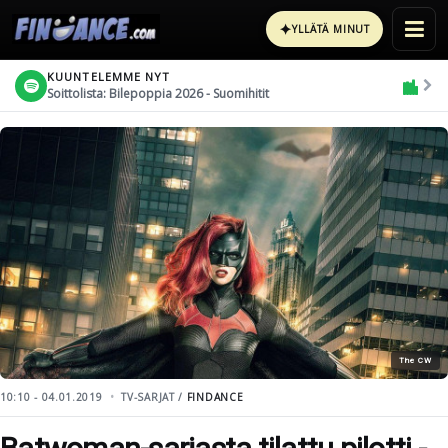
✦
YLLÄTÄ MINUT
KUUNTELEMME NYT
Soittolista: Bilepoppia 2026 - Suomihitit
The CW
10:10 - 04.01.2019
TV-SARJAT /
FINDANCE