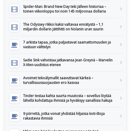
Spider-Man: Brand New Day teki jälleen historiaa –
toinen viikonloppu toi noin 145 miljoonaa dollaria
The Odyssey rikkoi kaksi valtavaa ennätystä – 1,1
miljardin dollarin jättihitti on Nolanin uran suurin
7 arkista tapaa, jotka paljastavat saamattomuuden ja
vastuun välttelyn
Sadie Sink vahvistaa jatkavansa Jean Greynä – Marvelin
X-Men-uudistus etenee
Avoimet tekoälymallit saavuttavat kärkeä –
turvallisuussuojausten ero kasvaa
Tinder testaa kahta suurta muutosta – sovellus löytää
lähellä kohdattuja ihmisiä ja hyväksyy sanallisia hakuja
9 piirrettä, jotka voivat yhdistää hiljaisia koti-iltoja
rakastavia ihmisiä