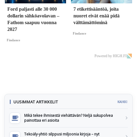
Ford paljasti alle 30 000
7 etikettisääntöä, joita
dollarin sähköavolavan –
nuoret eivät enää pidä
Fathom saapuu vuonna
välttämättöminä
2027
Findance
Findance
Powered by HIGH.FI
UUSIMMAT ARTIKKELIT
KAIKKI
Mikä tekee ihmisestä viehättävän? Neljä sukupolvea
painottaa eri asioita
Tekoäly-yhtiö silppusi miljoonia kirjoja – nyt