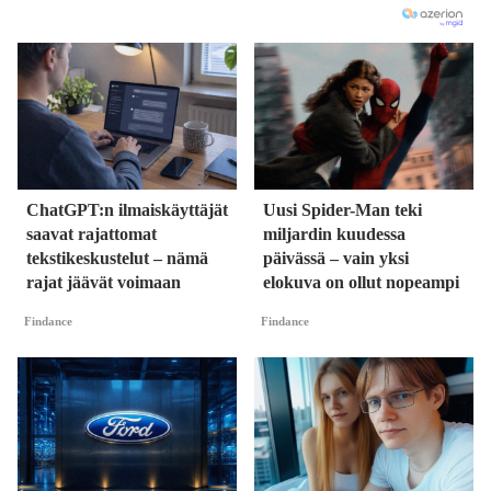
ChatGPT:n ilmaiskäyttäjät
Uusi Spider-Man teki
saavat rajattomat
miljardin kuudessa
tekstikeskustelut – nämä
päivässä – vain yksi
rajat jäävät voimaan
elokuva on ollut nopeampi
Findance
Findance