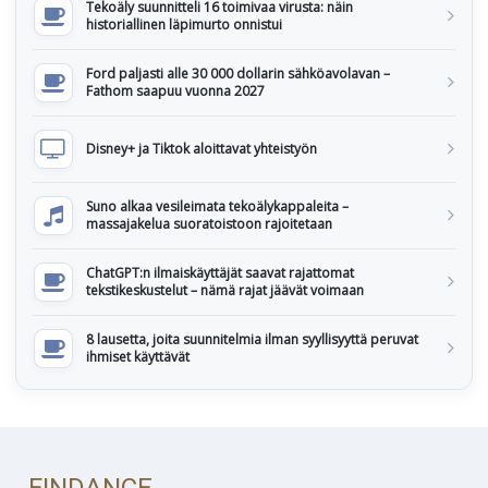
Tekoäly suunnitteli 16 toimivaa virusta: näin
historiallinen läpimurto onnistui
Ford paljasti alle 30 000 dollarin sähköavolavan –
Fathom saapuu vuonna 2027
Disney+ ja Tiktok aloittavat yhteistyön
Suno alkaa vesileimata tekoälykappaleita –
massajakelua suoratoistoon rajoitetaan
ChatGPT:n ilmaiskäyttäjät saavat rajattomat
tekstikeskustelut – nämä rajat jäävät voimaan
8 lausetta, joita suunnitelmia ilman syyllisyyttä peruvat
ihmiset käyttävät
FINDANCE