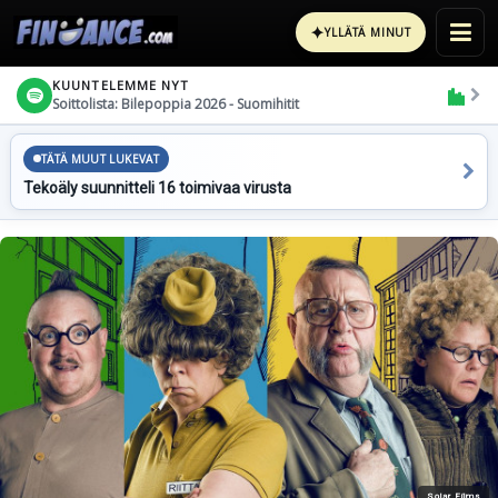
✦
YLLÄTÄ MINUT
KUUNTELEMME NYT
Soittolista: Bilepoppia 2026 - Suomihitit
TÄTÄ MUUT LUKEVAT
Tekoäly suunnitteli 16 toimivaa virusta
Solar Films