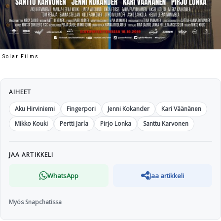
Solar Films
AIHEET
Aku Hirviniemi
Fingerpori
Jenni Kokander
Kari Väänänen
Mikko Kouki
Pertti Jarla
Pirjo Lonka
Santtu Karvonen
JAA ARTIKKELI
WhatsApp
Jaa artikkeli
Myös Snapchatissa