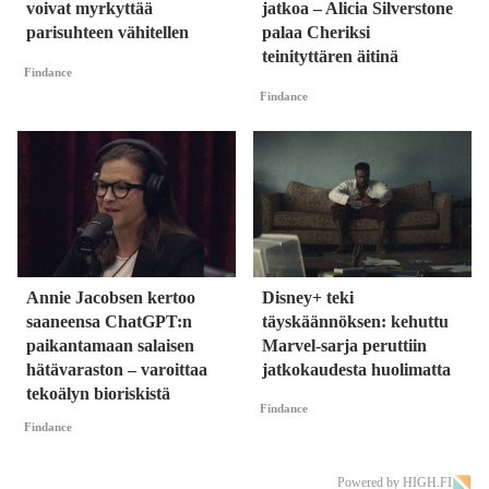
voivat myrkyttää
jatkoa – Alicia Silverstone
parisuhteen vähitellen
palaa Cheriksi
teinityttären äitinä
Findance
Findance
Annie Jacobsen kertoo
Disney+ teki
saaneensa ChatGPT:n
täyskäännöksen: kehuttu
paikantamaan salaisen
Marvel-sarja peruttiin
hätävaraston – varoittaa
jatkokaudesta huolimatta
tekoälyn bioriskistä
Findance
Findance
Powered by HIGH.FI