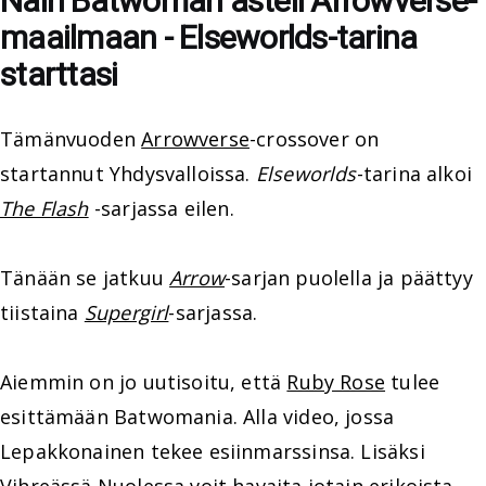
Näin Batwoman asteli Arrowverse-
maailmaan - Elseworlds-tarina
starttasi
Tämänvuoden
Arrowverse
-crossover on
startannut Yhdysvalloissa.
Elseworlds
-tarina alkoi
The Flash
-sarjassa eilen.
Tänään se jatkuu
Arrow
-sarjan puolella ja päättyy
tiistaina
Supergirl
-sarjassa.
Aiemmin on jo uutisoitu, että
Ruby Rose
tulee
esittämään Batwomania. Alla video, jossa
Lepakkonainen tekee esiinmarssinsa. Lisäksi