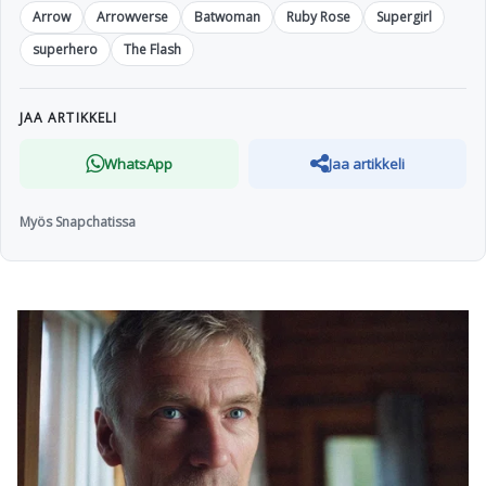
Arrow
Arrowverse
Batwoman
Ruby Rose
Supergirl
superhero
The Flash
JAA ARTIKKELI
WhatsApp
Jaa artikkeli
Myös Snapchatissa