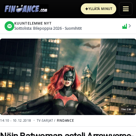
✦
YLLÄTÄ MINUT
KUUNTELEMME NYT
Soittolista: Bilepoppia 2026 - Suomihitit
The CW
14:10 - 10.12.2018
TV-SARJAT /
FINDANCE