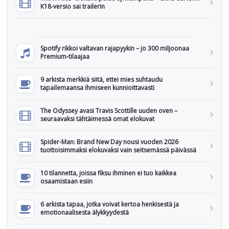
K18-versio sai trailerin
Spotify rikkoi valtavan rajapyykin – jo 300 miljoonaa
Premium-tilaajaa
9 arkista merkkiä siitä, ettei mies suhtaudu
tapailemaansa ihmiseen kunnioittavasti
The Odyssey avasi Travis Scottille uuden oven –
seuraavaksi tähtäimessä omat elokuvat
Spider-Man: Brand New Day nousi vuoden 2026
tuottoisimmaksi elokuvaksi vain seitsemässä päivässä
10 tilannetta, joissa fiksu ihminen ei tuo kaikkea
osaamistaan esiin
6 arkista tapaa, jotka voivat kertoa henkisestä ja
emotionaalisesta älykkyydestä