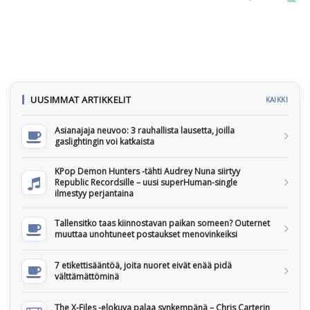
UUSIMMAT ARTIKKELIT
KAIKKI
Asianajaja neuvoo: 3 rauhallista lausetta, joilla
gaslightingin voi katkaista
KPop Demon Hunters -tähti Audrey Nuna siirtyy
Republic Recordsille – uusi superHuman-single
ilmestyy perjantaina
Tallensitko taas kiinnostavan paikan someen? Outernet
muuttaa unohtuneet postaukset menovinkeiksi
7 etikettisääntöä, joita nuoret eivät enää pidä
välttämättöminä
The X-Files -elokuva palaa synkempänä – Chris Carterin