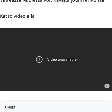
Vihreässä Nuolessa voit havaita jotain erikoista...
Katso video alla:
AIHEET