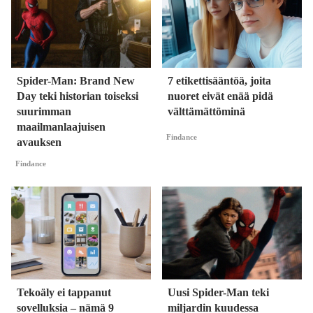
Spider-Man: Brand New
7 etikettisääntöä, joita
Day teki historian toiseksi
nuoret eivät enää pidä
suurimman
välttämättöminä
maailmanlaajuisen
Findance
avauksen
Findance
Tekoäly ei tappanut
Uusi Spider-Man teki
sovelluksia – nämä 9
miljardin kuudessa