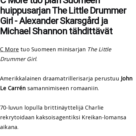
C More tuo pian Suomeen
huippusarjan The Little Drummer
Girl - Alexander Skarsgård ja
Michael Shannon tähdittävät
C More
tuo Suomeen minisarjan
The Little
Drummer Girl
.
Amerikkalainen draamatrillerisarja perustuu
John
Le Carrén
samannimiseen romaaniin.
70-luvun lopulla brittinäyttelijä Charlie
rekrytoidaan kaksoisagentiksi Kreikan-lomansa
aikana.