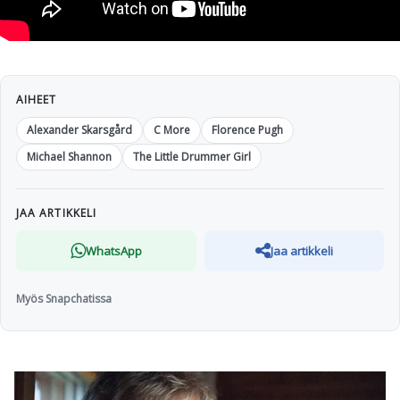
AIHEET
Alexander Skarsgård
C More
Florence Pugh
Michael Shannon
The Little Drummer Girl
JAA ARTIKKELI
WhatsApp
Jaa artikkeli
Myös Snapchatissa