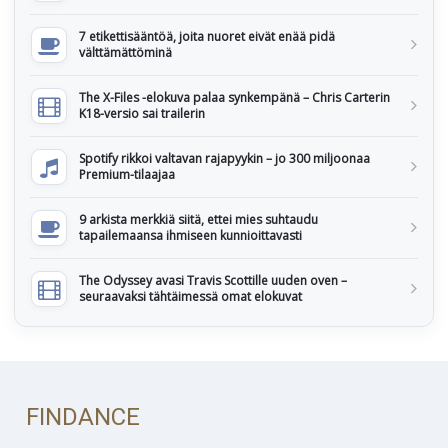
7 etikettisääntöä, joita nuoret eivät enää pidä
välttämättöminä
The X-Files -elokuva palaa synkempänä – Chris Carterin
K18-versio sai trailerin
Spotify rikkoi valtavan rajapyykin – jo 300 miljoonaa
Premium-tilaajaa
9 arkista merkkiä siitä, ettei mies suhtaudu
tapailemaansa ihmiseen kunnioittavasti
The Odyssey avasi Travis Scottille uuden oven –
seuraavaksi tähtäimessä omat elokuvat
FINDANCE