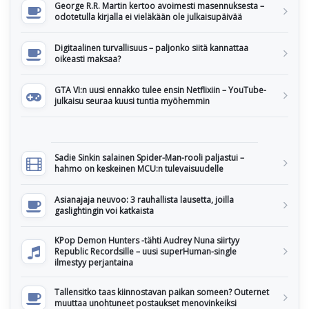
George R.R. Martin kertoo avoimesti masennuksesta –
odotetulla kirjalla ei vieläkään ole julkaisupäivää
Digitaalinen turvallisuus – paljonko siitä kannattaa
oikeasti maksaa?
GTA VI:n uusi ennakko tulee ensin Netflixiin – YouTube-
julkaisu seuraa kuusi tuntia myöhemmin
Sadie Sinkin salainen Spider-Man-rooli paljastui –
hahmo on keskeinen MCU:n tulevaisuudelle
Asianajaja neuvoo: 3 rauhallista lausetta, joilla
gaslightingin voi katkaista
KPop Demon Hunters -tähti Audrey Nuna siirtyy
Republic Recordsille – uusi superHuman-single
ilmestyy perjantaina
Tallensitko taas kiinnostavan paikan someen? Outernet
muuttaa unohtuneet postaukset menovinkeiksi