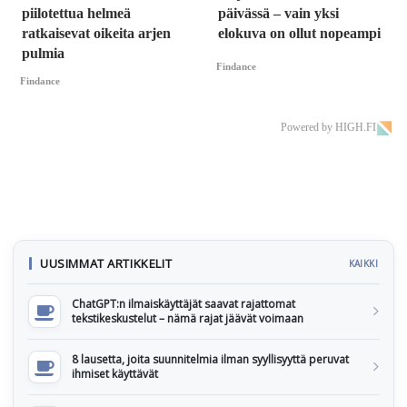
piilotettua helmeä
päivässä – vain yksi
ratkaisevat oikeita arjen
elokuva on ollut nopeampi
pulmia
Findance
Findance
Powered by HIGH.FI
UUSIMMAT ARTIKKELIT
KAIKKI
ChatGPT:n ilmaiskäyttäjät saavat rajattomat
tekstikeskustelut – nämä rajat jäävät voimaan
8 lausetta, joita suunnitelmia ilman syyllisyyttä peruvat
ihmiset käyttävät