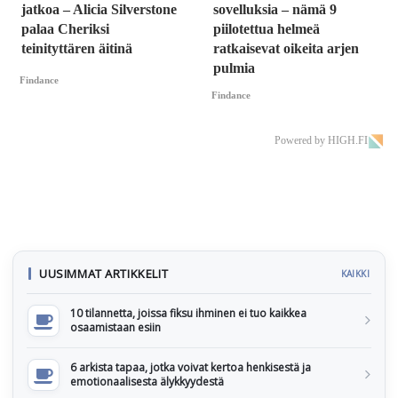
jatkoa – Alicia Silverstone
sovelluksia – nämä 9
palaa Cheriksi
piilotettua helmeä
teinityttären äitinä
ratkaisevat oikeita arjen
pulmia
Findance
Findance
Powered by HIGH.FI
UUSIMMAT ARTIKKELIT
KAIKKI
10 tilannetta, joissa fiksu ihminen ei tuo kaikkea
osaamistaan esiin
6 arkista tapaa, jotka voivat kertoa henkisestä ja
emotionaalisesta älykkyydestä