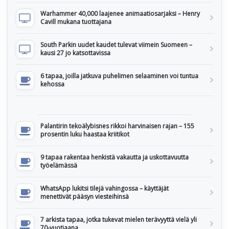
Warhammer 40,000 laajenee animaatiosarjaksi – Henry
Cavill mukana tuottajana
South Parkin uudet kaudet tulevat viimein Suomeen –
kausi 27 jo katsottavissa
6 tapaa, joilla jatkuva puhelimen selaaminen voi tuntua
kehossa
Palantirin tekoälybisnes rikkoi harvinaisen rajan – 155
prosentin luku haastaa kriitikot
9 tapaa rakentaa henkistä vakautta ja uskottavuutta
työelämässä
WhatsApp lukitsi tilejä vahingossa – käyttäjät
menettivät pääsyn viesteihinsä
7 arkista tapaa, jotka tukevat mielen terävyyttä vielä yli
70-vuotiaana