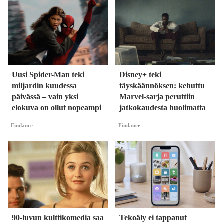
Uusi Spider-Man teki
Disney+ teki
miljardin kuudessa
täyskäännöksen: kehuttu
päivässä – vain yksi
Marvel-sarja peruttiin
elokuva on ollut nopeampi
jatkokaudesta huolimatta
Findance
Findance
90-luvun kulttikomedia saa
Tekoäly ei tappanut