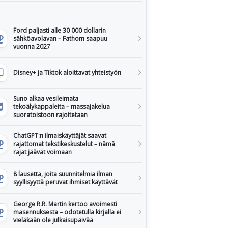
Ford paljasti alle 30 000 dollarin
sähköavolavan – Fathom saapuu
vuonna 2027
Disney+ ja Tiktok aloittavat yhteistyön
Suno alkaa vesileimata
tekoälykappaleita – massajakelua
suoratoistoon rajoitetaan
ChatGPT:n ilmaiskäyttäjät saavat
rajattomat tekstikeskustelut – nämä
rajat jäävät voimaan
8 lausetta, joita suunnitelmia ilman
syyllisyyttä peruvat ihmiset käyttävät
George R.R. Martin kertoo avoimesti
masennuksesta – odotetulla kirjalla ei
vieläkään ole julkaisupäivää