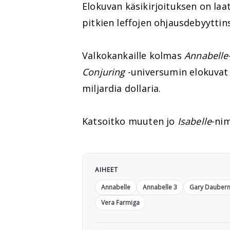
Elokuvan käsikirjoituksen on laa
pitkien leffojen ohjausdebyyttin
Valkokankaille kolmas
Annabelle
Conjuring
-universumin elokuvat 
miljardia dollaria.
Katsoitko muuten jo
Isabelle
-nim
AIHEET
Annabelle
Annabelle 3
Gary Dauber
Vera Farmiga