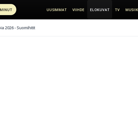
 MINUT
UUSIMMAT
VIIHDE
ELOKUVAT
TV
MUSIIK
pia 2026 - Suomihitit