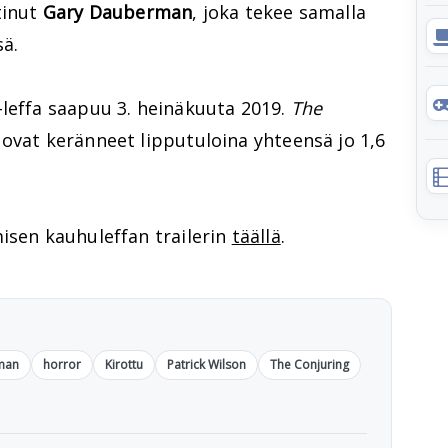
tinut
Gary Dauberman
, joka tekee samalla
sä.
-leffa saapuu 3. heinäkuuta 2019.
The
ovat keränneet lipputuloina yhteensä jo 1,6
isen kauhuleffan trailerin
täällä
.
man
horror
Kirottu
Patrick Wilson
The Conjuring