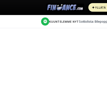
✦
YLLÄTÄ
Soittolista: Bilepop
KUUNTELEMME NYT