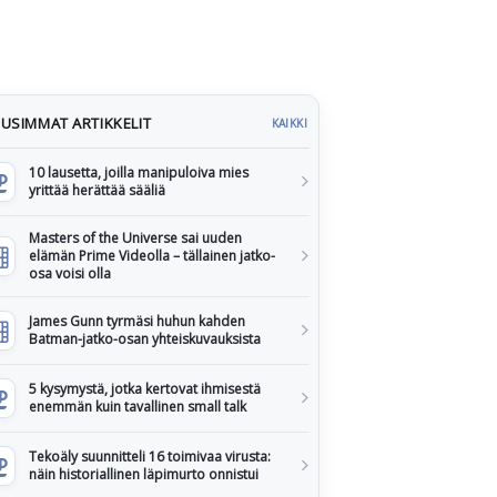
USIMMAT ARTIKKELIT
KAIKKI
10 lausetta, joilla manipuloiva mies
yrittää herättää sääliä
Masters of the Universe sai uuden
elämän Prime Videolla – tällainen jatko-
osa voisi olla
James Gunn tyrmäsi huhun kahden
Batman-jatko-osan yhteiskuvauksista
5 kysymystä, jotka kertovat ihmisestä
enemmän kuin tavallinen small talk
Tekoäly suunnitteli 16 toimivaa virusta:
näin historiallinen läpimurto onnistui