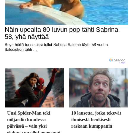
Uusi Spider-Man teki
10 lausetta, jotka tekevät
miljardin kuudessa
ihmisestä henkisesti
päivässä – vain yksi
raskaan kumppanin
elokuva on ollut nopeampi