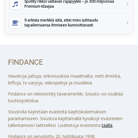
Spotify rikkoi valtavan rajapyykin – jo 300 miljoonaa
Premium-tilaajaa
9 arkista merkkiä siitä, ettei mies suhtaudu
tapailemaansa ihmiseen kunnioittavasti
FINDANCE
Hauskoja juttuja, erikoisuuksia maailmalta, netti-ilmiöitä,
leffoja, tv-sarjoja, videopelejä ja musiikkia.
Findance on rekisteröity tavaramerkki. Sivusto voi sisältää
tuotesijoittelua.
Sivustolla käytetään evästeitä käyttökokemuksen
parantamiseen. Sivustoa käyttämällä hyväksyt evästeiden
tallentamisen laitteellesi. Lisätietoja evästeistä
täällä
.
Findance on perustettu 20. huhtikuuta 1998.