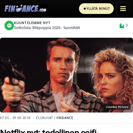
✦
YLLÄTÄ MINUT
KUUNTELEMME NYT
Soittolista: Bilepoppia 2026 - Suomihitit
Columbia Pictures
07:05 - 29.09.2018
ELOKUVAT /
FINDANCE