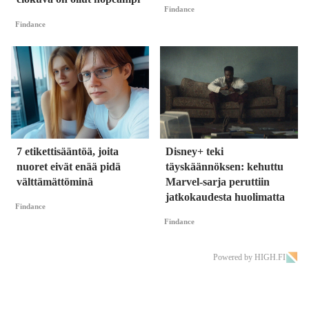
Findance
Findance
7 etikettisääntöä, joita
Disney+ teki
nuoret eivät enää pidä
täyskäännöksen: kehuttu
välttämättöminä
Marvel-sarja peruttiin
jatkokaudesta huolimatta
Findance
Findance
Powered by HIGH.FI