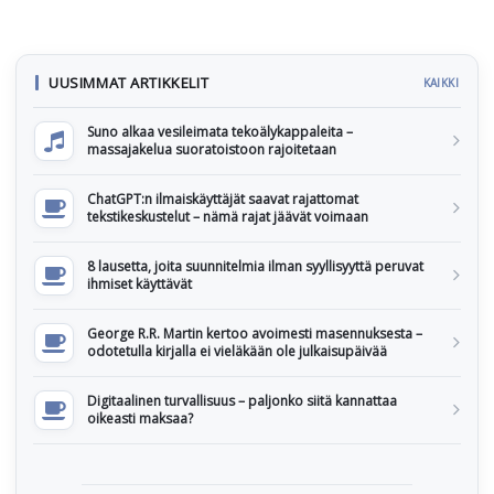
UUSIMMAT ARTIKKELIT
KAIKKI
Suno alkaa vesileimata tekoälykappaleita –
massajakelua suoratoistoon rajoitetaan
ChatGPT:n ilmaiskäyttäjät saavat rajattomat
tekstikeskustelut – nämä rajat jäävät voimaan
8 lausetta, joita suunnitelmia ilman syyllisyyttä peruvat
ihmiset käyttävät
George R.R. Martin kertoo avoimesti masennuksesta –
odotetulla kirjalla ei vieläkään ole julkaisupäivää
Digitaalinen turvallisuus – paljonko siitä kannattaa
oikeasti maksaa?