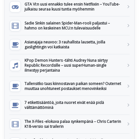
GTA VI:n uusi ennakko tulee ensin Netflixiin – YouTube-
julkaisu seuraa kuusi tuntia myöhemmin
Sadie Sinkin salainen Spider-Man-rooli paljastui –
hahmo on keskeinen MCU:n tulevaisuudelle
Asianajaja neuvoo: 3 rauhallista lausetta, joilla
gaslightingin voi katkaista
KPop Demon Hunters -tähti Audrey Nuna siirtyy
Republic Recordsille – uusi superHuman-single
ilmestyy perjantaina
Tallensitko taas kiinnostavan paikan someen? Outernet
muuttaa unohtuneet postaukset menovinkeiksi
7 etikettisääntöä, joita nuoret eivät enää pidä
välttämättöminä
The X-Files -elokuva palaa synkempänä – Chris Carterin
K18-versio sai trailerin