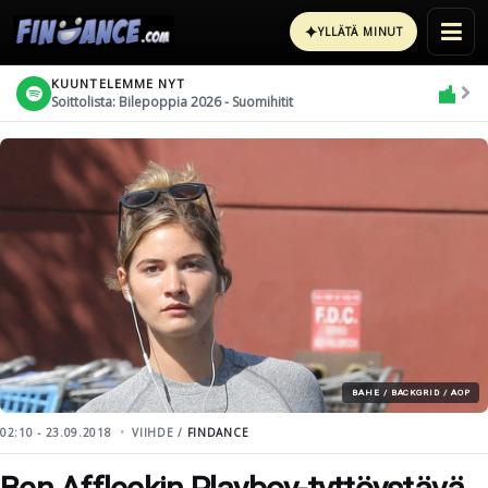
✦
YLLÄTÄ MINUT
KUUNTELEMME NYT
Soittolista: Bilepoppia 2026 - Suomihitit
BAHE / BACKGRID / AOP
02:10 - 23.09.2018
VIIHDE /
FINDANCE