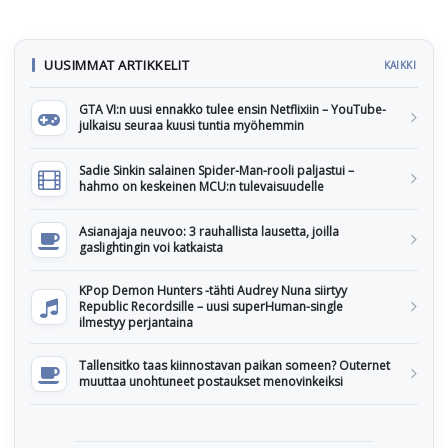
UUSIMMAT ARTIKKELIT
KAIKKI
GTA VI:n uusi ennakko tulee ensin Netflixiin – YouTube-
julkaisu seuraa kuusi tuntia myöhemmin
Sadie Sinkin salainen Spider-Man-rooli paljastui –
hahmo on keskeinen MCU:n tulevaisuudelle
Asianajaja neuvoo: 3 rauhallista lausetta, joilla
gaslightingin voi katkaista
KPop Demon Hunters -tähti Audrey Nuna siirtyy
Republic Recordsille – uusi superHuman-single
ilmestyy perjantaina
Tallensitko taas kiinnostavan paikan someen? Outernet
muuttaa unohtuneet postaukset menovinkeiksi