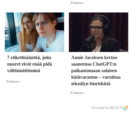
Findance
7 etikettisääntöä, joita
Annie Jacobsen kertoo
nuoret eivät enää pidä
saaneensa ChatGPT:n
välttämättöminä
paikantamaan salaisen
hätävaraston – varoittaa
Findance
tekoälyn bioriskistä
Findance
Powered by HIGH.FI