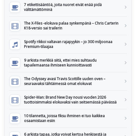
7 etikettisääntöä, joita nuoret eivät enää pidä
välttämättöminä
The X-Files -elokuva palaa synkempänä – Chris Carterin
K18-versio sai trailerin
Spotify rikkoi valtavan rajapyykin – jo 300 miljoonaa
Premium-tilaajaa
9 arkista merkkiä siitä, ettei mies suhtaudu
tapailemaansa ihmiseen kunnioittavasti
The Odyssey avasi Travis Scottille uuden oven –
seuraavaksi tähtäimessä omat elokuvat
Spider-Man: Brand New Day nousi vuoden 2026
tuottoisimmaksi elokuvaksi vain seitsemässä päivässä
10 tilannetta, joissa fiksu ihminen ei tuo kaikkea
osaamistaan esiin
6 arkista tapaa, jotka voivat kertoa henkisestä ja