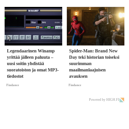
Legendaarinen Winamp
Spider-Man: Brand New
yrittää jälleen paluuta –
Day teki historian toiseksi
uusi soitin yhdistää
suurimman
suoratoiston ja omat MP3-
maailmanlaajuisen
tiedostot
avauksen
Findance
Findance
Powered by HIGH.FI