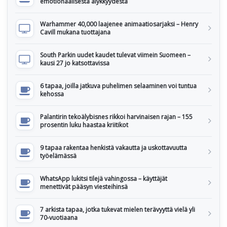
emotionaalisesta älykkyydestä
Warhammer 40,000 laajenee animaatiosarjaksi – Henry
Cavill mukana tuottajana
South Parkin uudet kaudet tulevat viimein Suomeen –
kausi 27 jo katsottavissa
6 tapaa, joilla jatkuva puhelimen selaaminen voi tuntua
kehossa
Palantirin tekoälybisnes rikkoi harvinaisen rajan – 155
prosentin luku haastaa kriitikot
9 tapaa rakentaa henkistä vakautta ja uskottavuutta
työelämässä
WhatsApp lukitsi tilejä vahingossa – käyttäjät
menettivät pääsyn viesteihinsä
7 arkista tapaa, jotka tukevat mielen terävyyttä vielä yli
70-vuotiaana