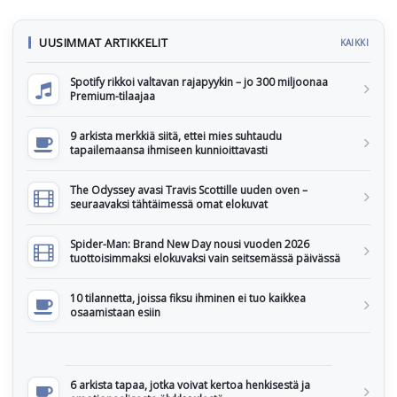
UUSIMMAT ARTIKKELIT
KAIKKI
Spotify rikkoi valtavan rajapyykin – jo 300 miljoonaa
Premium-tilaajaa
9 arkista merkkiä siitä, ettei mies suhtaudu
tapailemaansa ihmiseen kunnioittavasti
The Odyssey avasi Travis Scottille uuden oven –
seuraavaksi tähtäimessä omat elokuvat
Spider-Man: Brand New Day nousi vuoden 2026
tuottoisimmaksi elokuvaksi vain seitsemässä päivässä
10 tilannetta, joissa fiksu ihminen ei tuo kaikkea
osaamistaan esiin
6 arkista tapaa, jotka voivat kertoa henkisestä ja