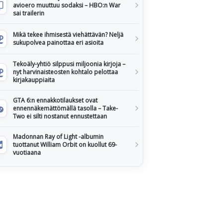
avioero muuttuu sodaksi – HBO:n War
sai trailerin
Mikä tekee ihmisestä viehättävän? Neljä
sukupolvea painottaa eri asioita
Tekoäly-yhtiö silppusi miljoonia kirjoja –
nyt harvinaisteosten kohtalo pelottaa
kirjakauppiaita
GTA 6:n ennakkotilaukset ovat
ennennäkemättömällä tasolla – Take-
Two ei silti nostanut ennustettaan
Madonnan Ray of Light -albumin
tuottanut William Orbit on kuollut 69-
vuotiaana