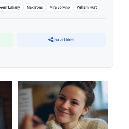
Leem Lubany
Max Irons
Mira Sorvino
William Hurt
Jaa artikkeli