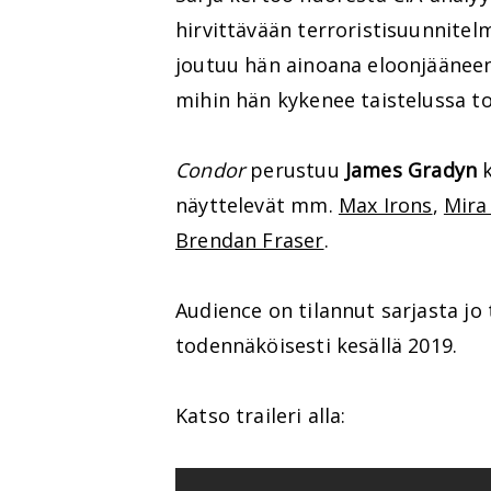
hirvittävään terroristisuunnite
joutuu hän ainoana eloonjäänee
mihin hän kykenee taistelussa t
Condor
perustuu
James Gradyn
k
näyttelevät mm.
Max Irons
,
Mira
Brendan Fraser
.
Audience on tilannut sarjasta jo
todennäköisesti kesällä 2019.
Katso traileri alla: