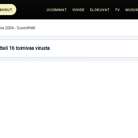
 MINUT
UUSIMMAT
VIIHDE
ELOKUVAT
TV
MUSIIK
pia 2026 - Suomihitit
teli 16 toimivaa virusta