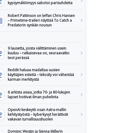
kypsymättömyys sabotoi parisuhdetta
Robert Pattinson on leffan Chris Hansen
– Primetime-traileri näyttää To Catch a
Predatorin synkän nousun
9 lausetta, joista välittäminen usein
kuuluu – ratkaisevaa on, seuraavatko
teot perässä
Reddit haluaa madaltaa uusien
käyttäjien esteitä – tekoäly voi vähentää
karman merkitystä
6 arkista asiaa, jotka 70- ja 80-lukujen
lapset hoitivat ilman puhelinta
OpenAI keskeytti osan Astra-mallin
kehitystyöstä – kyberkyvyt herättivät
vakavan turvallisuushuolen
Dominic Westin ja Sienna Millerin