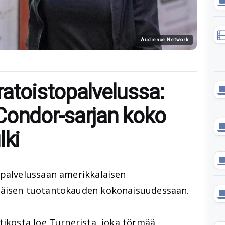
Audience Network
ratoistopalvelussa:
Condor-sarjan koko
lki
opalvelussaan amerikkalaisen
äisen tuotantokauden kokonaisuudessaan.
tikosta Joe Turnerista, joka törmää