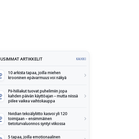
USIMMAT ARTIKKELIT
KAIKKI
10 arkista tapaa, joilla miehen
krooninen epävarmuus voi näkyä
Pii-hiiliakut tuovat puhelimiin jopa
kahden päivän käyttöajan – mutta niissä
piilee vaikea vaihtokauppa
Nvidian tekoälyliitto kasvoi yli 120
toimijaan – ensimmäinen
tietoturvaluonnos syntyi viikossa
5 tapaa, joilla emotionaalinen