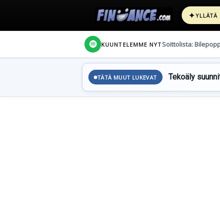
✦
YLLÄTÄ
Soittolista: Bilepop
KUUNTELEMME NYT
Tekoäly suunnit
TÄTÄ MUUT LUKEVAT