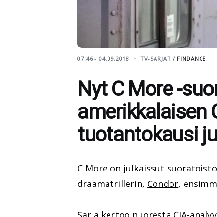
07:46 - 04.09.2018
TV-SARJAT /
FINDANCE
Nyt C More -suo
amerikkalaisen 
tuotantokausi ju
C More
on julkaissut suoratoist
draamatrillerin,
Condor
, ensimm
Sarja kertoo nuoresta CIA-analyy