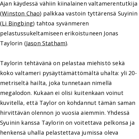
Ajan käydessä vähiin kiinalainen valtamerentutkija
(
Winston Chao
) palkkaa vastoin tyttärensä Suyinin
(
Li Bingbing
) tahtoa syvänmeren
pelastussukeltamiseen erikoistuneen Jonas
Taylorin (
Jason Statham
).
Taylorin tehtävänä on pelastaa miehistö sekä
koko valtameri pysäyttämättömältä uhalta: yli 20-
metriseltä hailta, joka tunnetaan nimellä
megalodon. Kukaan ei olisi kuitenkaan voinut
kuvitella, että Taylor on kohdannut tämän saman
hirvittävän olennon jo vuosia aiemmin. Yhdessä
Syuinin kanssa Taylorin on voitettava pelkonsa ja
henkensä uhalla pelastettava jumissa oleva