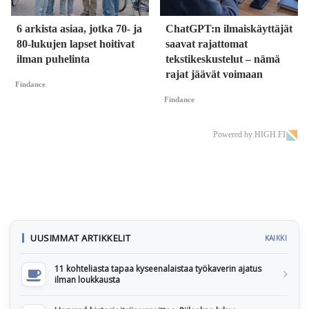
6 arkista asiaa, jotka 70- ja
ChatGPT:n ilmaiskäyttäjät
80-lukujen lapset hoitivat
saavat rajattomat
ilman puhelinta
tekstikeskustelut – nämä
rajat jäävät voimaan
Findance
Findance
Powered by HIGH.FI
UUSIMMAT ARTIKKELIT
KAIKKI
11 kohteliasta tapaa kyseenalaistaa työkaverin ajatus
ilman loukkausta