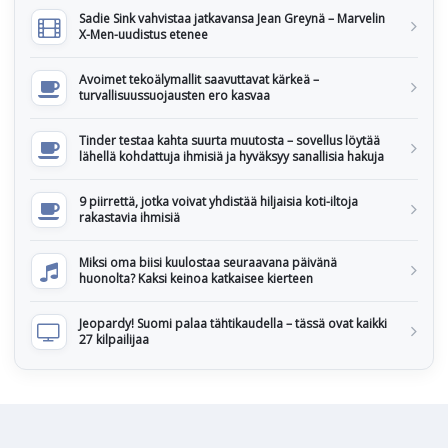
Sadie Sink vahvistaa jatkavansa Jean Greynä – Marvelin
X-Men-uudistus etenee
Avoimet tekoälymallit saavuttavat kärkeä –
turvallisuussuojausten ero kasvaa
Tinder testaa kahta suurta muutosta – sovellus löytää
lähellä kohdattuja ihmisiä ja hyväksyy sanallisia hakuja
9 piirrettä, jotka voivat yhdistää hiljaisia koti-iltoja
rakastavia ihmisiä
Miksi oma biisi kuulostaa seuraavana päivänä
huonolta? Kaksi keinoa katkaisee kierteen
Jeopardy! Suomi palaa tähtikaudella – tässä ovat kaikki
27 kilpailijaa