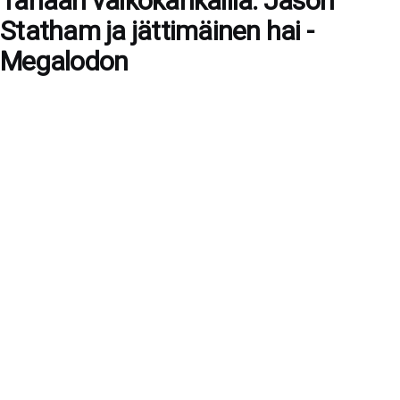
Tänään valkokankailla: Jason
Statham ja jättimäinen hai -
Megalodon