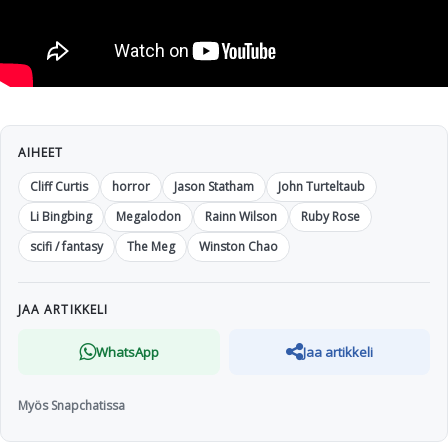
AIHEET
Cliff Curtis
horror
Jason Statham
John Turteltaub
Li Bingbing
Megalodon
Rainn Wilson
Ruby Rose
scifi / fantasy
The Meg
Winston Chao
JAA ARTIKKELI
WhatsApp
Jaa artikkeli
Myös Snapchatissa