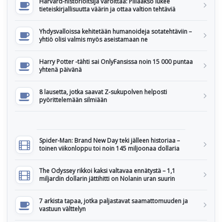
Harvard-historioitsija varoittaa: Piilaakso lukee
tieteiskirjallisuutta väärin ja ottaa valtion tehtäviä
Yhdysvalloissa kehitetään humanoideja sotatehtäviin –
yhtiö olisi valmis myös aseistamaan ne
Harry Potter -tähti sai OnlyFansissa noin 15 000 puntaa
yhtenä päivänä
8 lausetta, jotka saavat Z-sukupolven helposti
pyörittelemään silmiään
Spider-Man: Brand New Day teki jälleen historiaa –
toinen viikonloppu toi noin 145 miljoonaa dollaria
The Odyssey rikkoi kaksi valtavaa ennätystä – 1,1
miljardin dollarin jättihitti on Nolanin uran suurin
7 arkista tapaa, jotka paljastavat saamattomuuden ja
vastuun välttelyn