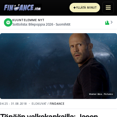
✦
YLLÄTÄ MINUT
KUUNTELEMME NYT
Soittolista: Bilepoppia 2026 - Suomihitit
Warner Bros. Pictures
04:25 - 31.08.2018
ELOKUVAT /
FINDANCE