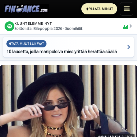
✦
YLLÄTÄ MINUT
KUUNTELEMME NYT
Soittolista: Bilepoppia 2026 - Suomihitit
TÄTÄ MUUT LUKEVAT
10 lausetta, joilla manipuloiva mies yrittää herättää sääliä
GAMR / BACKGRID / AOP