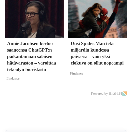
Annie Jacobsen kertoo
Uusi Spider-Man teki
saaneensa ChatGPT:n
miljardin kuudessa
paikantamaan salaisen
päivässä – vain yksi
hätävaraston – varoittaa
elokuva on ollut nopeampi
tekoälyn bioriskistä
Findance
Findance
Powered by HIGH.FI