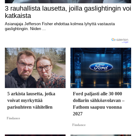
5 arkista lausetta, jotka
Ford paljasti alle 30 000
voivat myrkyttää
dollarin sähköavolavan –
parisuhteen vähitellen
Fathom saapuu vuonna
2027
Findance
Findance