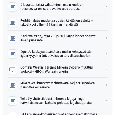
9 lausetta, joista välittäminen usein kuuluu –
ratkaisevaa on, seuraavatko teot perässä
Reddit haluaa madaltaa uusien käyttäjien esteitä –
tekoäly voi vähentää karman merkitystä
6 arkista asiaa, jotka 70- ja 80-lukujen lapset hoitivat
ilman puhelinta
OpenAI keskeytti osan Astra-mallin kehitystyöstä –
kyberkyvyt herättivät vakavan turvallisuushuolen
Dominic Westin ja Sienna Millerin avioero muuttuu
sodaksi – HBO:n War sai trailerin
Mikä tekee ihmisestä viehättävän? Neljä sukupolvea
painottaa eri asioita
Tekoäly-yhtiö silppusi miljoonia kirjoja – nyt
harvinaisteosten kohtalo pelottaa kirjakauppiaita
GTA 6:n ennakkotilaukset ovat ennennäkemättömällä