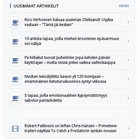
UUSIMMAT ARTIKKELIT
KAIKKI
Rico Verhoeven haluaa uusinnan Oleksandr Usykia
vastaan – "Tämä jäi kesken"
10 arkista tapaa, joilla miehen krooninen epävarmuus
voi näkyä
Pii-hiiliakut tuovat puhelimiin jopa kahden päivän
käyttöajan – mutta niissä piilee vaikea vaihtokauppa
Nvidian tekoälyliitto kasvoi yli 120 toimijaan –
ensimmäinen tietoturvaluonnos syntyi viikossa
5 tapaa, joilla emotionaalinen kypsymättömyys
sabotoi parisuhdetta
Robert Pattinson on leffan Chris Hansen – Primetime-
traileri näyttää To Catch a Predatorin synkän nousun