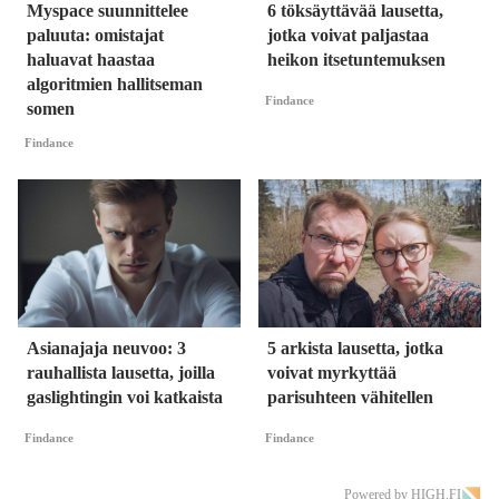
Myspace suunnittelee
6 töksäyttävää lausetta,
paluuta: omistajat
jotka voivat paljastaa
haluavat haastaa
heikon itsetuntemuksen
algoritmien hallitseman
Findance
somen
Findance
Asianajaja neuvoo: 3
5 arkista lausetta, jotka
rauhallista lausetta, joilla
voivat myrkyttää
gaslightingin voi katkaista
parisuhteen vähitellen
Findance
Findance
Powered by HIGH.FI