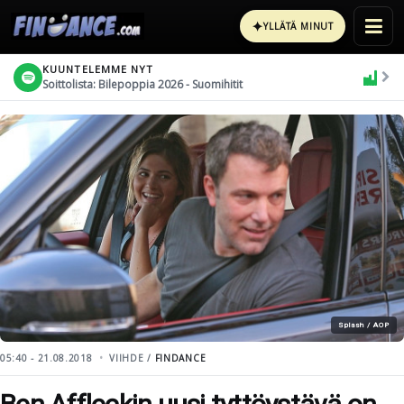
✦
YLLÄTÄ MINUT
KUUNTELEMME NYT
Soittolista: Bilepoppia 2026 - Suomihitit
Splash / AOP
05:40 - 21.08.2018
VIIHDE /
FINDANCE