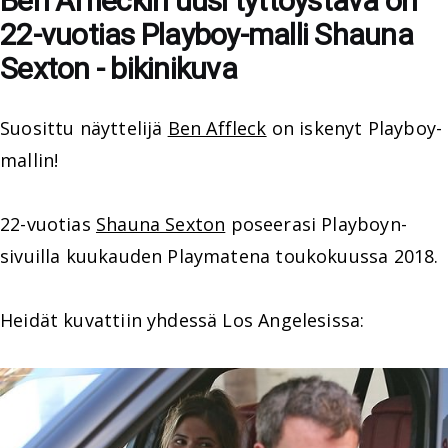
Ben Affleckin uusi tyttöystävä on
22-vuotias Playboy-malli Shauna
Sexton - bikinikuva
Suosittu näyttelijä
Ben Affleck
on iskenyt Playboy-
mallin!
22-vuotias
Shauna Sexton
poseerasi Playboyn-
sivuilla kuukauden Playmatena toukokuussa 2018.
Heidät kuvattiin yhdessä Los Angelesissa: