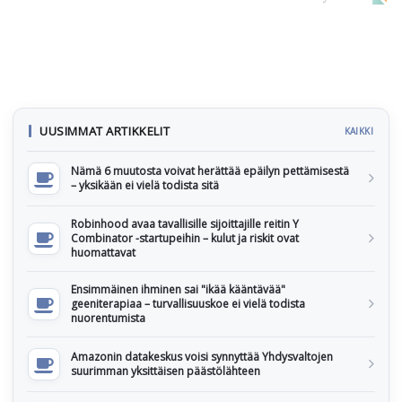
UUSIMMAT ARTIKKELIT
KAIKKI
Nämä 6 muutosta voivat herättää epäilyn pettämisestä
– yksikään ei vielä todista sitä
Robinhood avaa tavallisille sijoittajille reitin Y
Combinator -startupeihin – kulut ja riskit ovat
huomattavat
Ensimmäinen ihminen sai "ikää kääntävää"
geeniterapiaa – turvallisuuskoe ei vielä todista
nuorentumista
Amazonin datakeskus voisi synnyttää Yhdysvaltojen
suurimman yksittäisen päästölähteen