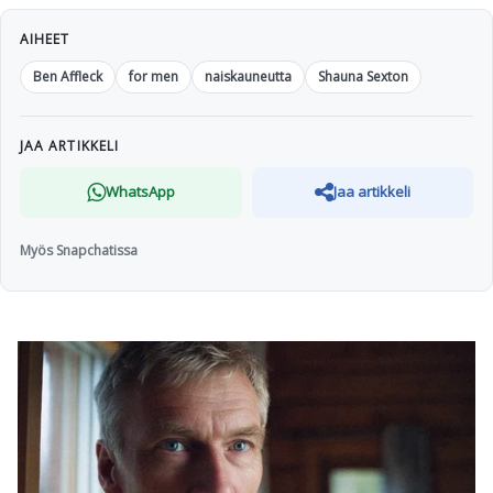
AIHEET
Ben Affleck
for men
naiskauneutta
Shauna Sexton
JAA ARTIKKELI
WhatsApp
Jaa artikkeli
Myös Snapchatissa