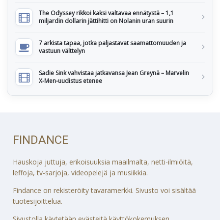
The Odyssey rikkoi kaksi valtavaa ennätystä – 1,1
miljardin dollarin jättihitti on Nolanin uran suurin
7 arkista tapaa, jotka paljastavat saamattomuuden ja
vastuun välttelyn
Sadie Sink vahvistaa jatkavansa Jean Greynä – Marvelin
X-Men-uudistus etenee
FINDANCE
Hauskoja juttuja, erikoisuuksia maailmalta, netti-ilmiöitä,
leffoja, tv-sarjoja, videopelejä ja musiikkia.
Findance on rekisteröity tavaramerkki. Sivusto voi sisältää
tuotesijoittelua.
Sivustolla käytetään evästeitä käyttökokemuksen