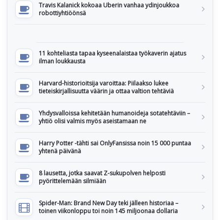
Travis Kalanick kokoaa Uberin vanhaa ydinjoukkoa
robottiyhtiöönsä
11 kohteliasta tapaa kyseenalaistaa työkaverin ajatus
ilman loukkausta
Harvard-historioitsija varoittaa: Piilaakso lukee
tieteiskirjallisuutta väärin ja ottaa valtion tehtäviä
Yhdysvalloissa kehitetään humanoideja sotatehtäviin –
yhtiö olisi valmis myös aseistamaan ne
Harry Potter -tähti sai OnlyFansissa noin 15 000 puntaa
yhtenä päivänä
8 lausetta, jotka saavat Z-sukupolven helposti
pyörittelemään silmiään
Spider-Man: Brand New Day teki jälleen historiaa –
toinen viikonloppu toi noin 145 miljoonaa dollaria