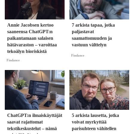
Annie Jacobsen kertoo
7 arkista tapaa, jotka
saaneensa ChatGPT:n
paljastavat
paikantamaan salaisen
saamattomuuden ja
hätävaraston – varoittaa
vastuun välttelyn
tekoälyn bioriskistä
Findance
Findance
ChatGPT:n ilmaiskäyttäjät
5 arkista lausetta, jotka
saavat rajattomat
voivat myrkyttää
tekstikeskustelut – nämä
parisuhteen vähitellen