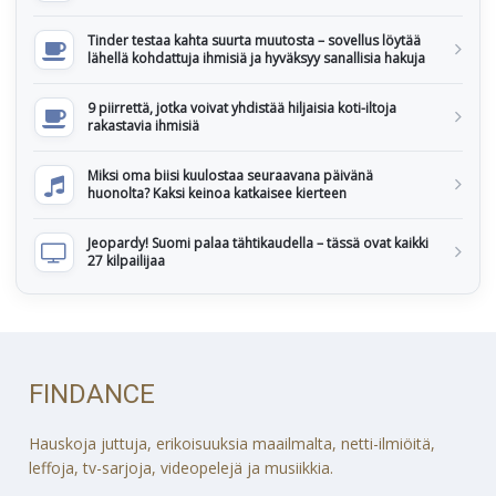
Tinder testaa kahta suurta muutosta – sovellus löytää
lähellä kohdattuja ihmisiä ja hyväksyy sanallisia hakuja
9 piirrettä, jotka voivat yhdistää hiljaisia koti-iltoja
rakastavia ihmisiä
Miksi oma biisi kuulostaa seuraavana päivänä
huonolta? Kaksi keinoa katkaisee kierteen
Jeopardy! Suomi palaa tähtikaudella – tässä ovat kaikki
27 kilpailijaa
FINDANCE
Hauskoja juttuja, erikoisuuksia maailmalta, netti-ilmiöitä,
leffoja, tv-sarjoja, videopelejä ja musiikkia.