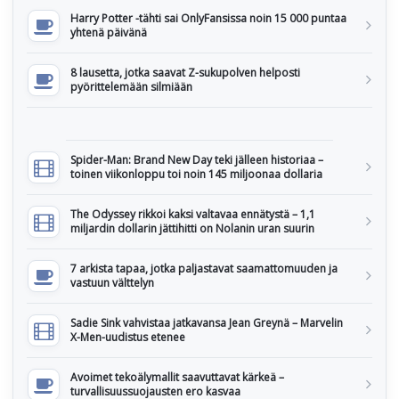
Harry Potter -tähti sai OnlyFansissa noin 15 000 puntaa
yhtenä päivänä
8 lausetta, jotka saavat Z-sukupolven helposti
pyörittelemään silmiään
Spider-Man: Brand New Day teki jälleen historiaa –
toinen viikonloppu toi noin 145 miljoonaa dollaria
The Odyssey rikkoi kaksi valtavaa ennätystä – 1,1
miljardin dollarin jättihitti on Nolanin uran suurin
7 arkista tapaa, jotka paljastavat saamattomuuden ja
vastuun välttelyn
Sadie Sink vahvistaa jatkavansa Jean Greynä – Marvelin
X-Men-uudistus etenee
Avoimet tekoälymallit saavuttavat kärkeä –
turvallisuussuojausten ero kasvaa