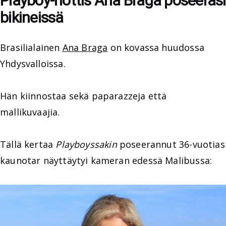
Playboy-hottis Ana Braga poseerasi
bikineissä
Brasilialainen
Ana Braga
on kovassa huudossa
Yhdysvalloissa.
Hän kiinnostaa sekä paparazzeja että
mallikuvaajia.
Tällä kertaa
Playboyssakin
poseerannut 36-vuotias
kaunotar näyttäytyi kameran edessä Malibussa: