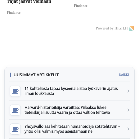
rajat jäävät voimaan
Findance
Findance
Powered by HIGH.FI
UUSIMMAT ARTIKKELIT
KAIKKI
11 kohteliasta tapaa kyseenalaistaa työkaverin ajatus
ilman loukkausta
Harvard-historioitsija varoittaa: Piilaakso lukee
tieteiskirjallisuutta väärin ja ottaa valtion tehtäviä
Yhdysvalloissa kehitetään humanoideja sotatehtäviin –
yhtiö olisi valmis myös aseistamaan ne