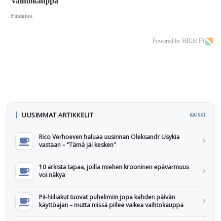
vaihtokauppa
Findance
Powered by HIGH.FI
UUSIMMAT ARTIKKELIT
KAIKKI
Rico Verhoeven haluaa uusinnan Oleksandr Usykia
vastaan – "Tämä jäi kesken"
10 arkista tapaa, joilla miehen krooninen epävarmuus
voi näkyä
Pii-hiiliakut tuovat puhelimiin jopa kahden päivän
käyttöajan – mutta niissä piilee vaikea vaihtokauppa