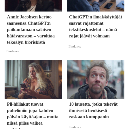
Annie Jacobsen kertoo
ChatGPT:n ilmaiskäyttäjät
saaneensa ChatGPT:n
saavat rajattomat
paikantamaan salaisen
tekstikeskustelut – nämä
hätävaraston – varoittaa
rajat jäävät voimaan
tekoälyn bioriskistä
Findance
Findance
Pii-hiiliakut tuovat
10 lausetta, jotka tekevät
puhelimiin jopa kahden
ihmisestä henkisesti
päivän käyttöajan – mutta
raskaan kumppanin
niissä piilee vaikea
Findance