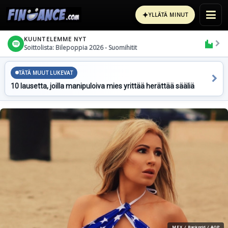
✦
YLLÄTÄ MINUT
KUUNTELEMME NYT
Soittolista: Bilepoppia 2026 - Suomihitit
TÄTÄ MUUT LUKEVAT
10 lausetta, joilla manipuloiva mies yrittää herättää sääliä
MFX / Backgrid / AOP