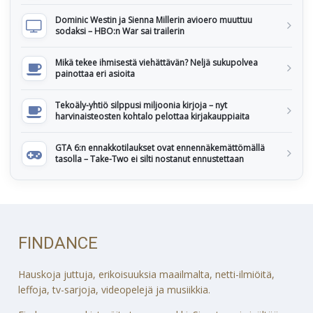
Dominic Westin ja Sienna Millerin avioero muuttuu
sodaksi – HBO:n War sai trailerin
Mikä tekee ihmisestä viehättävän? Neljä sukupolvea
painottaa eri asioita
Tekoäly-yhtiö silppusi miljoonia kirjoja – nyt
harvinaisteosten kohtalo pelottaa kirjakauppiaita
GTA 6:n ennakkotilaukset ovat ennennäkemättömällä
tasolla – Take-Two ei silti nostanut ennustettaan
FINDANCE
Hauskoja juttuja, erikoisuuksia maailmalta, netti-ilmiöitä,
leffoja, tv-sarjoja, videopelejä ja musiikkia.