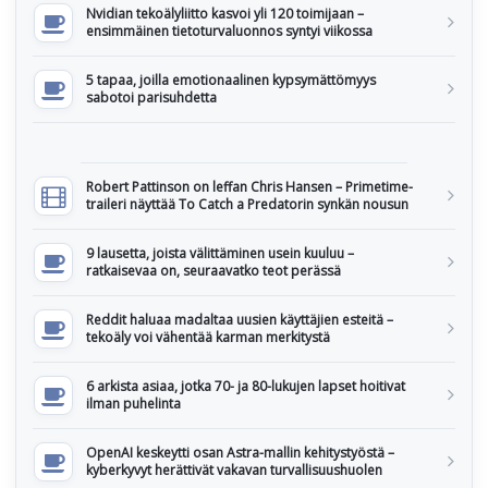
Nvidian tekoälyliitto kasvoi yli 120 toimijaan –
ensimmäinen tietoturvaluonnos syntyi viikossa
5 tapaa, joilla emotionaalinen kypsymättömyys
sabotoi parisuhdetta
Robert Pattinson on leffan Chris Hansen – Primetime-
traileri näyttää To Catch a Predatorin synkän nousun
9 lausetta, joista välittäminen usein kuuluu –
ratkaisevaa on, seuraavatko teot perässä
Reddit haluaa madaltaa uusien käyttäjien esteitä –
tekoäly voi vähentää karman merkitystä
6 arkista asiaa, jotka 70- ja 80-lukujen lapset hoitivat
ilman puhelinta
OpenAI keskeytti osan Astra-mallin kehitystyöstä –
kyberkyvyt herättivät vakavan turvallisuushuolen