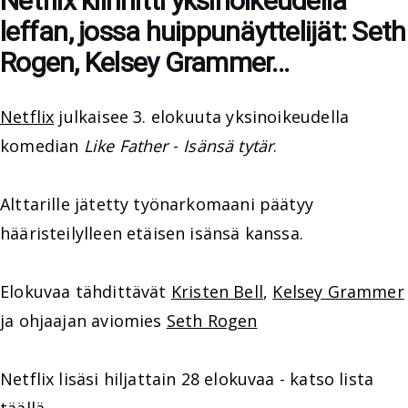
Netflix kiinnitti yksinoikeudella
leffan, jossa huippunäyttelijät: Seth
Rogen, Kelsey Grammer...
Netflix
julkaisee 3. elokuuta yksinoikeudella
komedian
Like Father
-
Isänsä tytär
.
Alttarille jätetty työnarkomaani päätyy
hääristeilylleen etäisen isänsä kanssa.
Elokuvaa tähdittävät
Kristen Bell
,
Kelsey Grammer
ja ohjaajan aviomies
Seth Rogen
Netflix lisäsi hiljattain 28 elokuvaa - katso lista