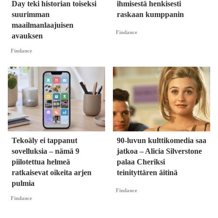
Day teki historian toiseksi
ihmisestä henkisesti
suurimman
raskaan kumppanin
maailmanlaajuisen
Findance
avauksen
Findance
Tekoäly ei tappanut
90-luvun kulttikomedia saa
sovelluksia – nämä 9
jatkoa – Alicia Silverstone
piilotettua helmeä
palaa Cheriksi
ratkaisevat oikeita arjen
teinityttären äitinä
pulmia
Findance
Findance