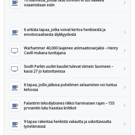
10 tilannetta, joissa fiksu ihminen ei tuo kaikkea
osaamistaan esiin
6 arkista tapaa, jotka voivat kertoa henkisestä ja
emotionaalisesta älykkyydestä
Warhammer 40,000 laajenee animaatiosarjaksi – Henry
Cavill mukana tuottajana
South Parkin uudet kaudet tulevat viimein Suomeen –
kausi 27 jo katsottavissa
6 tapaa, joilla jatkuva puhelimen selaaminen voi tuntua
kehossa
Palantirin tekoälybisnes rikkoi harvinaisen rajan – 155
prosentin luku haastaa kriitikot
9 tapaa rakentaa henkistä vakautta ja uskottavuutta
työelämässä