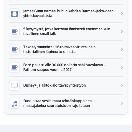
James Gunn tyrmäsi huhun kahden Batman-jatko-osan
yhteiskuvauksista
5 kysymystä, jotka kertovat ihmisestä enemmän kuin
tavallinen small talk
Tekoäly suunnitteli 16 toimivaa virusta: näin
historiallinen läpimurto onnistui
Ford paljasti alle 30 000 dollarin sähköavolavan –
Fathom saapuu vuonna 2027
Disney+ ja Tiktok aloittavat yhteistyön
Suno alkaa vesileimata tekoälykappaleita –
massajakelua suoratoistoon rajoitetaan