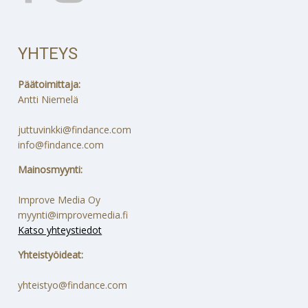
YHTEYS
Päätoimittaja:
Antti Niemelä
juttuvinkki@findance.com
info@findance.com
Mainosmyynti:
Improve Media Oy
myynti@improvemedia.fi
Katso yhteystiedot
Yhteistyöideat:
yhteistyo@findance.com