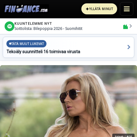
✦
YLLÄTÄ MINUT
KUUNTELEMME NYT
Soittolista: Bilepoppia 2026 - Suomihitit
TÄTÄ MUUT LUKEVAT
Tekoäly suunnitteli 16 toimivaa virusta
Splash / AOP