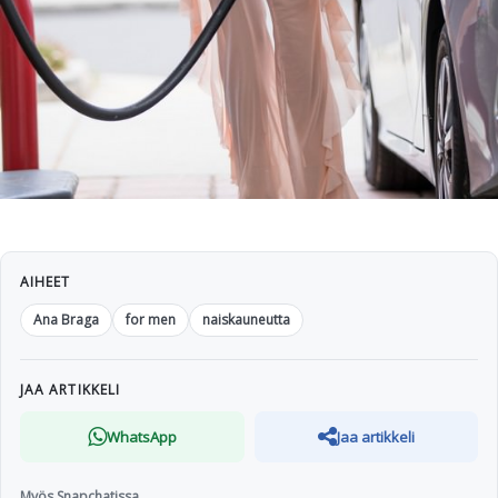
AIHEET
Ana Braga
for men
naiskauneutta
JAA ARTIKKELI
WhatsApp
Jaa artikkeli
Myös Snapchatissa