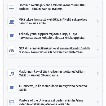
Dominic Westin ja Sienna Millerin avioero muuttuu
sodaksi – HBO:n War sai trailerin
Mikä tekee ihmisestä viehättävän? Neljä sukupolvea
painottaa eri asioita
Tekoäly-yhtiö silppusi miljoonia kirjoja – nyt
harvinaisteosten kohtalo pelottaa kirjakauppiaita
GTA 6:n ennakkotilaukset ovat ennennäkemättömällä
tasolla – Take-Two ei silti nostanut ennustettaan
Madonnan Ray of Light -albumin tuottanut William
Orbit on kuollut 69-vuotiaana
10 lausetta, joilla manipuloiva mies yrittää herättää
sääliä
Masters of the Universe sai uuden elämän Prime
Videolla – tällainen jatko-osa voisi olla