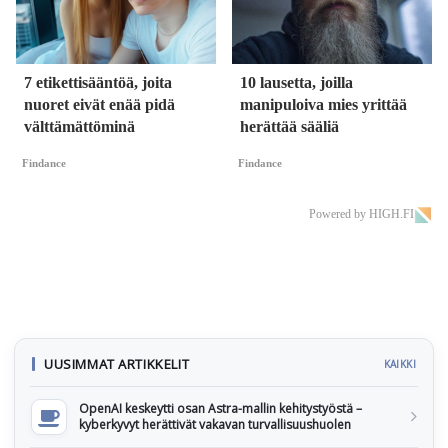
7 etikettisääntöä, joita
10 lausetta, joilla
nuoret eivät enää pidä
manipuloiva mies yrittää
välttämättöminä
herättää sääliä
Findance
Findance
Powered by HIGH.FI
UUSIMMAT ARTIKKELIT
KAIKKI
OpenAI keskeytti osan Astra-mallin kehitystyöstä –
kyberkyvyt herättivät vakavan turvallisuushuolen