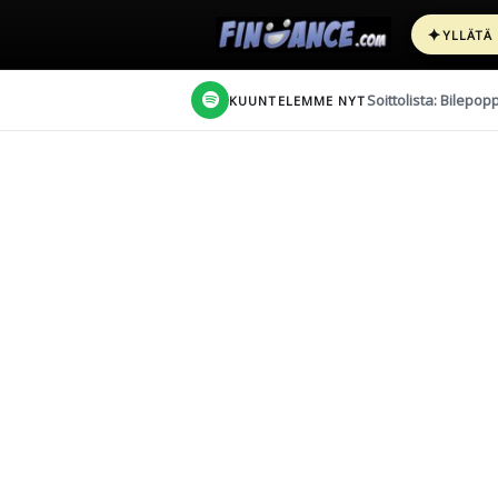
✦
YLLÄTÄ
Soittolista: Bilepop
KUUNTELEMME NYT