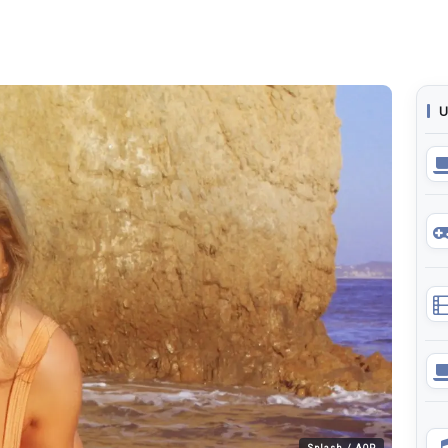
U
Splash / AOP