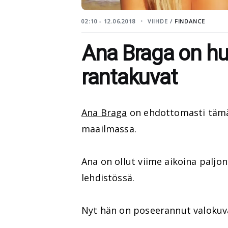
02:10 - 12.06.2018
VIIHDE /
FINDANCE
Ana Braga on hu
rantakuvat
Ana Braga
on ehdottomasti tämän
maailmassa.
Ana on ollut viime aikoina paljon 
lehdistössä.
Nyt hän on poseerannut valokuva