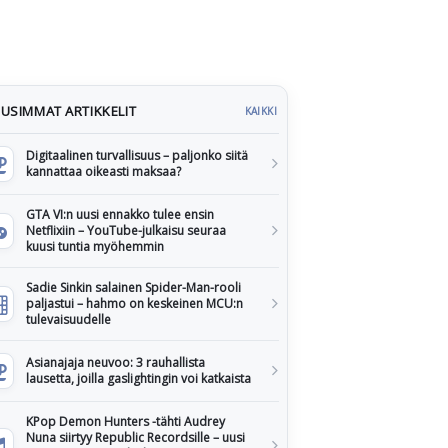
USIMMAT ARTIKKELIT
KAIKKI
Digitaalinen turvallisuus – paljonko siitä
kannattaa oikeasti maksaa?
GTA VI:n uusi ennakko tulee ensin
Netflixiin – YouTube-julkaisu seuraa
kuusi tuntia myöhemmin
Sadie Sinkin salainen Spider-Man-rooli
paljastui – hahmo on keskeinen MCU:n
tulevaisuudelle
Asianajaja neuvoo: 3 rauhallista
lausetta, joilla gaslightingin voi katkaista
KPop Demon Hunters -tähti Audrey
Nuna siirtyy Republic Recordsille – uusi