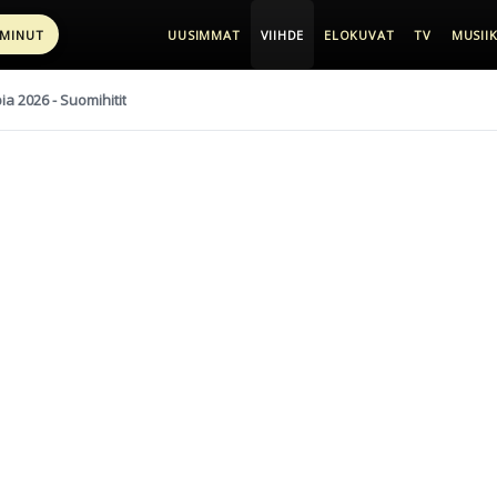
 MINUT
UUSIMMAT
VIIHDE
ELOKUVAT
TV
MUSIIK
pia 2026 - Suomihitit