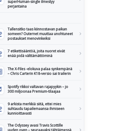
superHuman-single ilmestyy
perjantaina
Tallensitko taas kiinnostavan paikan
someen? Outernet muuttaa unohtuneet
postaukset menovinkeiksi
7 etikettisääntöä, joita nuoret eivät
enää pidä välttämättöminä
The X-Files -elokuva palaa synkempänä
– Chris Carterin K18-versio sai trailerin
Spotify rikkoi valtavan rajapyykin – jo
300 miljoonaa Premium-tilaajaa
9 arkista merkkiä siitä, ettei mies
suhtaudu tapailemaansa ihmiseen
kunnioittavasti
The Odyssey avasi Travis Scottille
uuden oven – seuraavaksi tähtäimessä