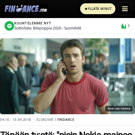
✦
YLLÄTÄ MINUT
KUUNTELEMME NYT
Soittolista: Bilepoppia 2026 - Suomihitit
New Line Cinema
04:10 - 13.04.2018
ELOKUVAT /
FINDANCE