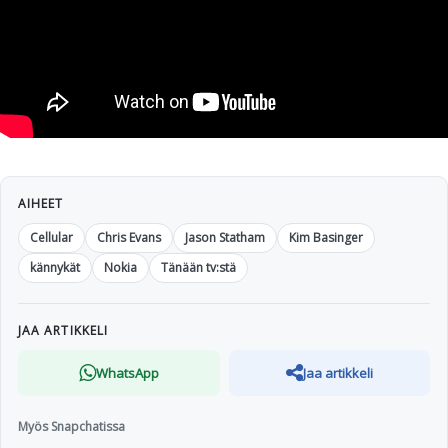
AIHEET
Cellular
Chris Evans
Jason Statham
Kim Basinger
kännykät
Nokia
Tänään tv:stä
JAA ARTIKKELI
WhatsApp
Jaa artikkeli
Myös Snapchatissa