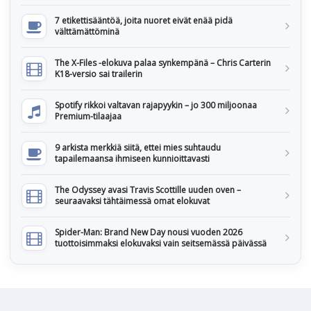
7 etikettisääntöä, joita nuoret eivät enää pidä
välttämättöminä
The X-Files -elokuva palaa synkempänä – Chris Carterin
K18-versio sai trailerin
Spotify rikkoi valtavan rajapyykin – jo 300 miljoonaa
Premium-tilaajaa
9 arkista merkkiä siitä, ettei mies suhtaudu
tapailemaansa ihmiseen kunnioittavasti
The Odyssey avasi Travis Scottille uuden oven –
seuraavaksi tähtäimessä omat elokuvat
Spider-Man: Brand New Day nousi vuoden 2026
tuottoisimmaksi elokuvaksi vain seitsemässä päivässä