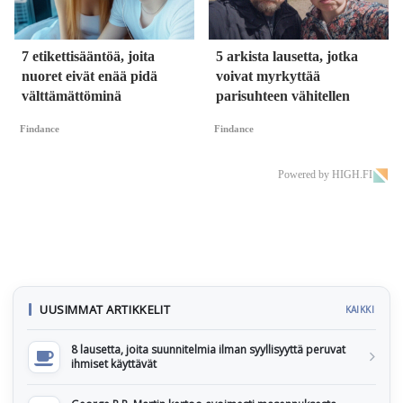
7 etikettisääntöä, joita
5 arkista lausetta, jotka
nuoret eivät enää pidä
voivat myrkyttää
välttämättöminä
parisuhteen vähitellen
Findance
Findance
Powered by HIGH.FI
UUSIMMAT ARTIKKELIT
KAIKKI
8 lausetta, joita suunnitelmia ilman syyllisyyttä peruvat
ihmiset käyttävät