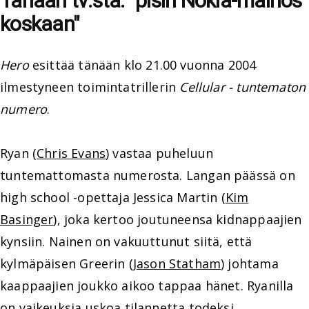
Tänään tv:stä: "pisin Nokia-mainos
koskaan"
Hero
esittää tänään klo 21.00 vuonna 2004
ilmestyneen toimintatrillerin
Cellular - tuntematon
numero
.
Ryan (
Chris Evans
) vastaa puheluun
tuntemattomasta numerosta. Langan päässä on
high school -opettaja Jessica Martin (
Kim
Basinger
), joka kertoo joutuneensa kidnappaajien
kynsiin. Nainen on vakuuttunut siitä, että
kylmäpäisen Greerin (
Jason Statham
) johtama
kaappaajien joukko aikoo tappaa hänet. Ryanilla
on vaikeuksia uskoa tilannetta todeksi.