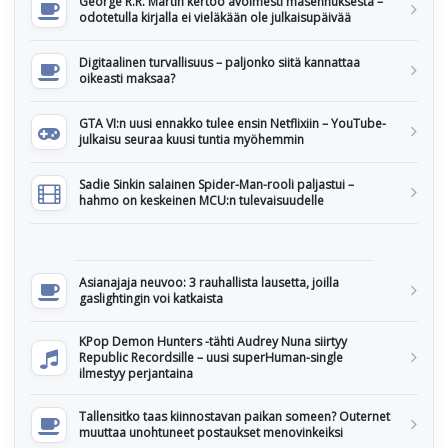
George R.R. Martin kertoo avoimesti masennuksesta –
odotetulla kirjalla ei vieläkään ole julkaisupäivää
Digitaalinen turvallisuus – paljonko siitä kannattaa
oikeasti maksaa?
GTA VI:n uusi ennakko tulee ensin Netflixiin – YouTube-
julkaisu seuraa kuusi tuntia myöhemmin
Sadie Sinkin salainen Spider-Man-rooli paljastui –
hahmo on keskeinen MCU:n tulevaisuudelle
Asianajaja neuvoo: 3 rauhallista lausetta, joilla
gaslightingin voi katkaista
KPop Demon Hunters -tähti Audrey Nuna siirtyy
Republic Recordsille – uusi superHuman-single
ilmestyy perjantaina
Tallensitko taas kiinnostavan paikan someen? Outernet
muuttaa unohtuneet postaukset menovinkeiksi