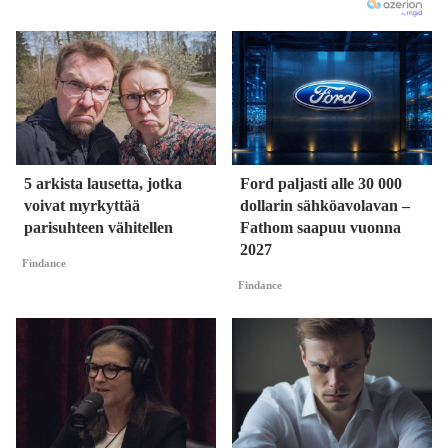
5 arkista lausetta, jotka
Ford paljasti alle 30 000
voivat myrkyttää
dollarin sähköavolavan –
parisuhteen vähitellen
Fathom saapuu vuonna
2027
Findance
Findance