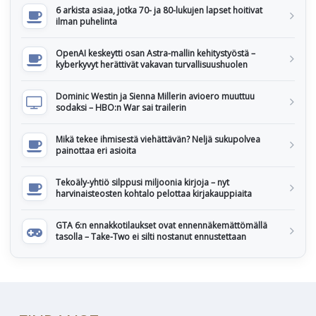
6 arkista asiaa, jotka 70- ja 80-lukujen lapset hoitivat
ilman puhelinta
OpenAI keskeytti osan Astra-mallin kehitystyöstä –
kyberkyvyt herättivät vakavan turvallisuushuolen
Dominic Westin ja Sienna Millerin avioero muuttuu
sodaksi – HBO:n War sai trailerin
Mikä tekee ihmisestä viehättävän? Neljä sukupolvea
painottaa eri asioita
Tekoäly-yhtiö silppusi miljoonia kirjoja – nyt
harvinaisteosten kohtalo pelottaa kirjakauppiaita
GTA 6:n ennakkotilaukset ovat ennennäkemättömällä
tasolla – Take-Two ei silti nostanut ennustettaan