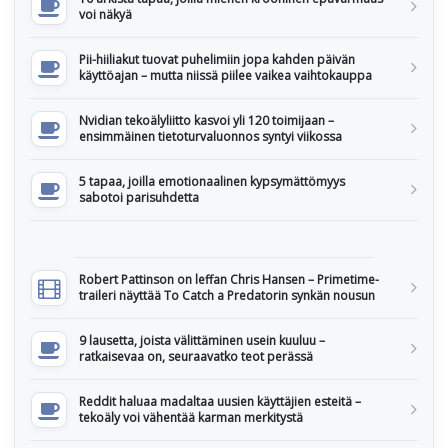
voi näkyä
Pii-hiiliakut tuovat puhelimiin jopa kahden päivän
käyttöajan – mutta niissä piilee vaikea vaihtokauppa
Nvidian tekoälyliitto kasvoi yli 120 toimijaan –
ensimmäinen tietoturvaluonnos syntyi viikossa
5 tapaa, joilla emotionaalinen kypsymättömyys
sabotoi parisuhdetta
Robert Pattinson on leffan Chris Hansen – Primetime-
traileri näyttää To Catch a Predatorin synkän nousun
9 lausetta, joista välittäminen usein kuuluu –
ratkaisevaa on, seuraavatko teot perässä
Reddit haluaa madaltaa uusien käyttäjien esteitä –
tekoäly voi vähentää karman merkitystä