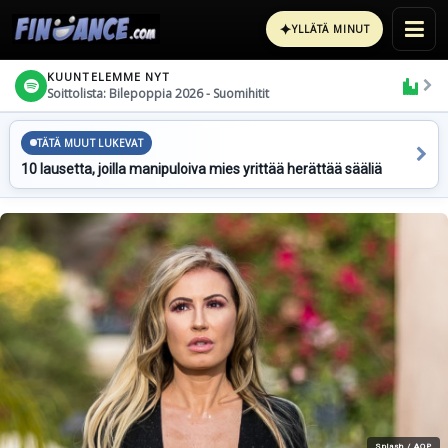
✦
YLLÄTÄ MINUT
KUUNTELEMME NYT
Soittolista: Bilepoppia 2026 - Suomihitit
TÄTÄ MUUT LUKEVAT
10 lausetta, joilla manipuloiva mies yrittää herättää sääliä
Splash / AOP