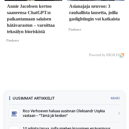
Annie Jacobsen kertoo
Asianajaja neuvoo: 3
saaneensa ChatGPT:n
rauhallista lausetta, joilla
paikantamaan salaisen
gaslightingin voi katkaista
hätävaraston – varoittaa
Findance
tekoälyn bioriskistä
Findance
Powered by HIGH.FI
UUSIMMAT ARTIKKELIT
KAIKKI
Rico Verhoeven haluaa uusinnan Oleksandr Usykia
vastaan – "Tämä jäi kesken"
10 arkista tapaa, joilla miehen krooninen epävarmuus