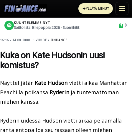
✦
YLLÄTÄ MINUT
KUUNTELEMME NYT
Soittolista: Bilepoppia 2026 - Suomihitit
16:16 - 14.08.2008
VIIHDE /
FINDANCE
Kuka on Kate Hudsonin uusi
komistus?
Näyttelijätär
Kate Hudson
vietti aikaa Manhattan
Beachilla poikansa
Ryderin
ja tuntemattoman
miehen kanssa.
Ryderin uidessa Hudson vietti aikaa pelaamalla
rantalentopalloa seurassaan olleen miehen