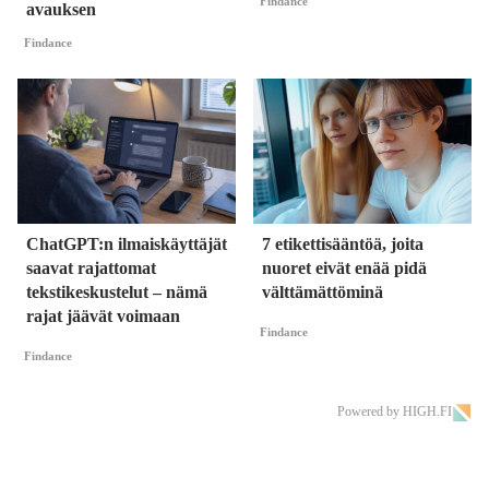
Findance
avauksen
Findance
ChatGPT:n ilmaiskäyttäjät
7 etikettisääntöä, joita
saavat rajattomat
nuoret eivät enää pidä
tekstikeskustelut – nämä
välttämättöminä
rajat jäävät voimaan
Findance
Findance
Powered by HIGH.FI