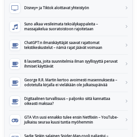
Disney+ ja Tiktok aloittavat yhteistyön
Suno alkaa vesileimata tekoälykappaleita –
massajakelua suoratoistoon rajoitetaan
ChatGPT:n ilmaiskäyttäjät saavat rajattomat
tekstikeskustelut – nämä rajat jäävät voimaan
8 lausetta, joita suunnitelmia ilman syyllisyyttä peruvat
ihmiset käyttävät
George R.R. Martin kertoo avoimesti masennuksesta –
odotetulla kirjalla ei vieläkään ole julkaisupäivää
Digitaalinen turvallisuus – paljonko siitä kannattaa
oikeasti maksaa?
GTA VI:n uusi ennakko tulee ensin Netflixiin – YouTube-
julkaisu seuraa kuusi tuntia myöhemmin
Sadie Sinkin salainen Spider-Man-rooli paljastui –