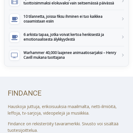
tuottoisimmaksi elokuvaksi vain seitsemässä päivässä
10 tilannetta, joissa fiksu ihminen ei tuo kaikkea
osaamistaan esiin
6 arkista tapaa, jotka voivat kertoa henkisestä ja
emotionaalisesta älykkyydestä
Warhammer 40,000 laajenee animaatiosarjaksi – Henry
Cavill mukana tuottajana
FINDANCE
Hauskoja juttuja, erikoisuuksia maailmalta, netti-ilmiöitä,
leffoja, tv-sarjoja, videopelejä ja musiikkia.
Findance on rekisteröity tavaramerkki. Sivusto voi sisältää
tuotesijoittelua.