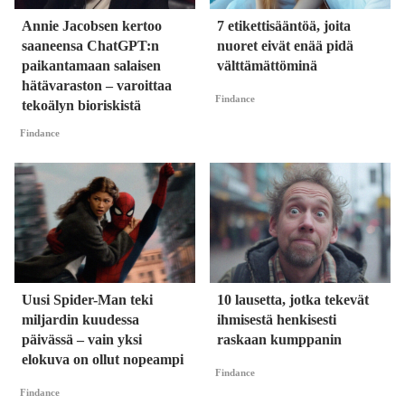
Annie Jacobsen kertoo
7 etikettisääntöä, joita
saaneensa ChatGPT:n
nuoret eivät enää pidä
paikantamaan salaisen
välttämättöminä
hätävaraston – varoittaa
Findance
tekoälyn bioriskistä
Findance
Uusi Spider-Man teki
10 lausetta, jotka tekevät
miljardin kuudessa
ihmisestä henkisesti
päivässä – vain yksi
raskaan kumppanin
elokuva on ollut nopeampi
Findance
Findance