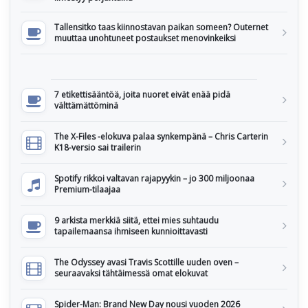
Tallensitko taas kiinnostavan paikan someen? Outernet
muuttaa unohtuneet postaukset menovinkeiksi
7 etikettisääntöä, joita nuoret eivät enää pidä
välttämättöminä
The X-Files -elokuva palaa synkempänä – Chris Carterin
K18-versio sai trailerin
Spotify rikkoi valtavan rajapyykin – jo 300 miljoonaa
Premium-tilaajaa
9 arkista merkkiä siitä, ettei mies suhtaudu
tapailemaansa ihmiseen kunnioittavasti
The Odyssey avasi Travis Scottille uuden oven –
seuraavaksi tähtäimessä omat elokuvat
Spider-Man: Brand New Day nousi vuoden 2026