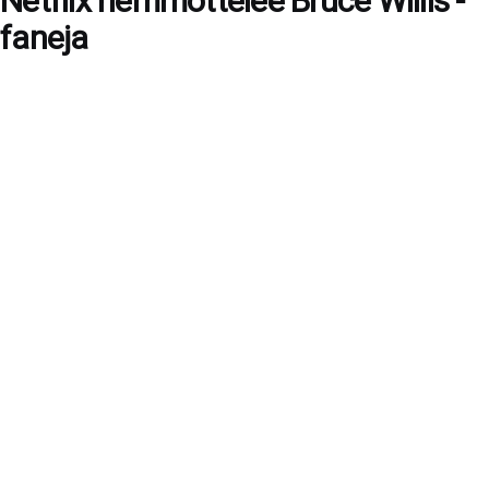
Netflix hemmottelee Bruce Willis -
faneja