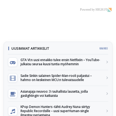
Powered by HIGH.FI
UUSIMMAT ARTIKKELIT
KAIKKI
GTA VI:n uusi ennakko tulee ensin Netflixiin – YouTube-
julkaisu seuraa kuusi tuntia myöhemmin
Sadie Sinkin salainen Spider-Man-rooli paljastui –
hahmo on keskeinen MCU:n tulevaisuudelle
Asianajaja neuvoo: 3 rauhallista lausetta, joilla
gaslightingin voi katkaista
KPop Demon Hunters -tähti Audrey Nuna siirtyy
Republic Recordsille – uusi superHuman-single
ilmestyy perjantaina