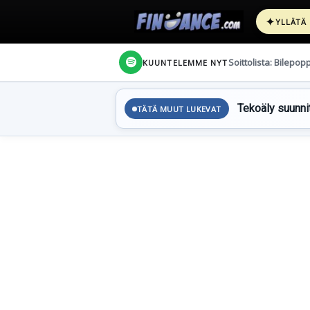
✦
YLLÄTÄ
Soittolista: Bilepop
KUUNTELEMME NYT
Tekoäly suunnit
TÄTÄ MUUT LUKEVAT