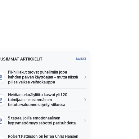
USIMMAT ARTIKKELIT
KAIKKI
Pii-hiiliakut tuovat puhelimiin jopa
kahden päivän käyttöajan – mutta niissä
piilee vaikea vaihtokauppa
Nvidian tekoälyliitto kasvoi yli 120
toimijaan – ensimmäinen
tietoturvaluonnos syntyi viikossa
5 tapaa, joilla emotionaalinen
kypsymättömyys sabotoi parisuhdetta
Robert Pattinson on leffan Chris Hansen