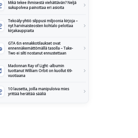
Mikä tekee ihmisestä viehättävän? Neljä
sukupolvea painottaa eri asioita
Tekoäly-yhtiö silppusi miljoonia kirjoja –
nyt harvinaisteosten kohtalo pelottaa
kirjakauppiaita
GTA 6:n ennakkotilaukset ovat
ennennäkemättömällä tasolla – Take-
Two ei silti nostanut ennustettaan
Madonnan Ray of Light -albumin
tuottanut William Orbit on kuollut 69-
vuotiaana
10 lausetta, joilla manipuloiva mies
yrittää herättää sääliä