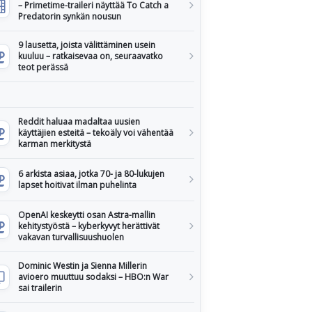
– Primetime-traileri näyttää To Catch a
Predatorin synkän nousun
9 lausetta, joista välittäminen usein
kuuluu – ratkaisevaa on, seuraavatko
teot perässä
Reddit haluaa madaltaa uusien
käyttäjien esteitä – tekoäly voi vähentää
karman merkitystä
6 arkista asiaa, jotka 70- ja 80-lukujen
lapset hoitivat ilman puhelinta
OpenAI keskeytti osan Astra-mallin
kehitystyöstä – kyberkyvyt herättivät
vakavan turvallisuushuolen
Dominic Westin ja Sienna Millerin
avioero muuttuu sodaksi – HBO:n War
sai trailerin