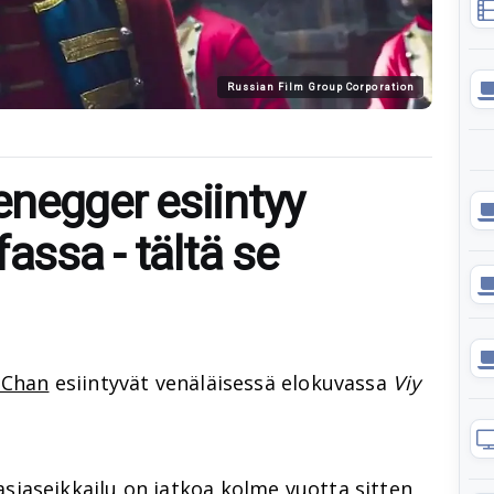
Russian Film Group Corporation
negger esiintyy
assa - tältä se
 Chan
esiintyvät venäläisessä elokuvassa
Viy
siaseikkailu on jatkoa kolme vuotta sitten