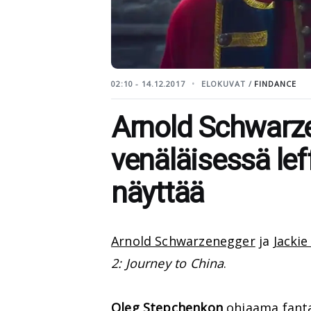
02:10 - 14.12.2017
ELOKUVAT /
FINDANCE
Arnold Schwarze
venäläisessä leff
näyttää
Arnold Schwarzenegger
ja
Jackie
2: Journey to China
.
Oleg Stepchenkon
ohjaama fanta