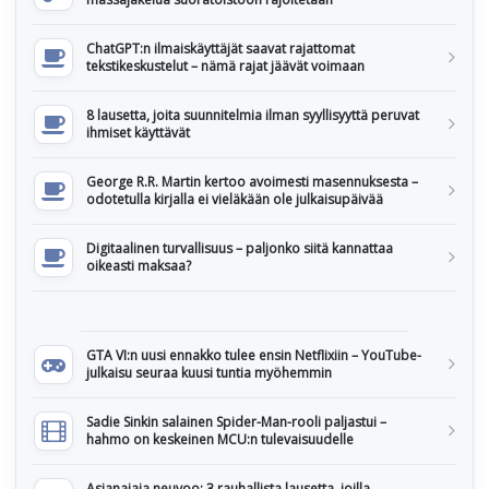
ChatGPT:n ilmaiskäyttäjät saavat rajattomat
tekstikeskustelut – nämä rajat jäävät voimaan
8 lausetta, joita suunnitelmia ilman syyllisyyttä peruvat
ihmiset käyttävät
George R.R. Martin kertoo avoimesti masennuksesta –
odotetulla kirjalla ei vieläkään ole julkaisupäivää
Digitaalinen turvallisuus – paljonko siitä kannattaa
oikeasti maksaa?
GTA VI:n uusi ennakko tulee ensin Netflixiin – YouTube-
julkaisu seuraa kuusi tuntia myöhemmin
Sadie Sinkin salainen Spider-Man-rooli paljastui –
hahmo on keskeinen MCU:n tulevaisuudelle
Asianajaja neuvoo: 3 rauhallista lausetta, joilla