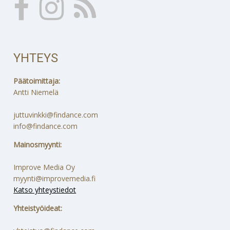
YHTEYS
Päätoimittaja:
Antti Niemelä
juttuvinkki@findance.com
info@findance.com
Mainosmyynti:
Improve Media Oy
myynti@improvemedia.fi
Katso yhteystiedot
Yhteistyöideat: