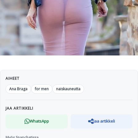
AIHEET
Ana Braga
for men
naiskauneutta
JAA ARTIKKELI
WhatsApp
Jaa artikkeli
Myös Snapchatissa