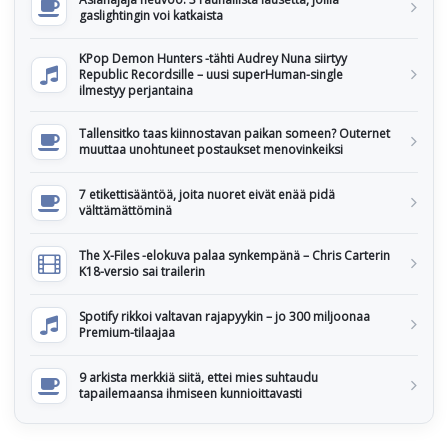
gaslightingin voi katkaista
KPop Demon Hunters -tähti Audrey Nuna siirtyy
Republic Recordsille – uusi superHuman-single
ilmestyy perjantaina
Tallensitko taas kiinnostavan paikan someen? Outernet
muuttaa unohtuneet postaukset menovinkeiksi
7 etikettisääntöä, joita nuoret eivät enää pidä
välttämättöminä
The X-Files -elokuva palaa synkempänä – Chris Carterin
K18-versio sai trailerin
Spotify rikkoi valtavan rajapyykin – jo 300 miljoonaa
Premium-tilaajaa
9 arkista merkkiä siitä, ettei mies suhtaudu
tapailemaansa ihmiseen kunnioittavasti