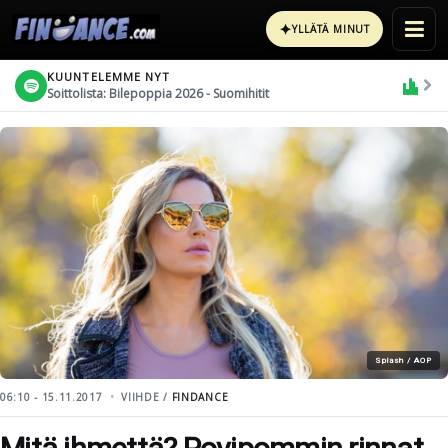
✦
YLLÄTÄ MINUT
KUUNTELEMME NYT
Soittolista: Bilepoppia 2026 - Suomihitit
Splash / AOP
06:10 - 15.11.2017
VIIHDE /
FINDANCE