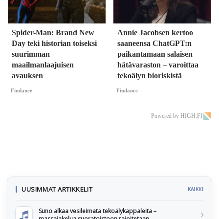
Spider-Man: Brand New
Annie Jacobsen kertoo
Day teki historian toiseksi
saaneensa ChatGPT:n
suurimman
paikantamaan salaisen
maailmanlaajuisen
hätävaraston – varoittaa
avauksen
tekoälyn bioriskistä
Findance
Findance
Powered by HIGH.FI
UUSIMMAT ARTIKKELIT
KAIKKI
Suno alkaa vesileimata tekoälykappaleita –
massajakelua suoratoistoon rajoitetaan