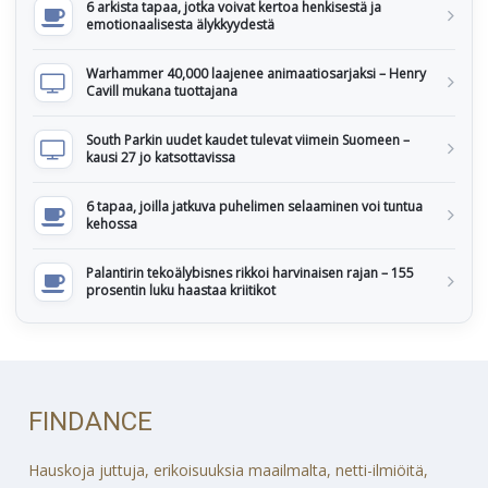
6 arkista tapaa, jotka voivat kertoa henkisestä ja
emotionaalisesta älykkyydestä
Warhammer 40,000 laajenee animaatiosarjaksi – Henry
Cavill mukana tuottajana
South Parkin uudet kaudet tulevat viimein Suomeen –
kausi 27 jo katsottavissa
6 tapaa, joilla jatkuva puhelimen selaaminen voi tuntua
kehossa
Palantirin tekoälybisnes rikkoi harvinaisen rajan – 155
prosentin luku haastaa kriitikot
FINDANCE
Hauskoja juttuja, erikoisuuksia maailmalta, netti-ilmiöitä,