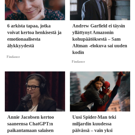
6 arkista tapaa, jotka
Andrew Garfield ei täysin
voivat kertoa henkisestä ja
yllättynyt Amazonin
emotionaalisesta
kohupäätöksestä – Sam
älykkyydestä
Altman -elokuva sai uuden
kodin
Findance
Findance
Annie Jacobsen kertoo
Uusi Spider-Man teki
saaneensa ChatGPT:n
miljardin kuudessa
paikantamaan salaisen
päivässä – vain yksi