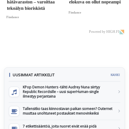
hätävaraston – varoittaa
elokuva on ollut nopeampi
tekoälyn bioriskistä
Findance
Findance
Powered by HIGH.FI
UUSIMMAT ARTIKKELIT
KAIKKI
KPop Demon Hunters -tähti Audrey Nuna siirtyy
Republic Recordsille – uusi superHuman-single
ilmestyy perjantaina
Tallensitko taas kiinnostavan paikan someen? Outernet
muuttaa unohtuneet postaukset menovinkeiksi
7 etikettisääntöä, joita nuoret eivät enää pidä