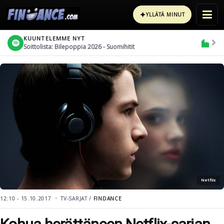
✦
YLLÄTÄ MINUT
KUUNTELEMME NYT
Soittolista: Bilepoppia 2026 - Suomihitit
Netflix
12:10 - 15.10.2017
TV-SARJAT /
FINDANCE