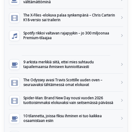
välttämättöminä
The X-Files -elokuva palaa synkempänä – Chris Carterin
K18-versio sai trailerin
Spotify rikkoi valtavan rajapyykin – jo 300 miljoonaa
Premium-tilaajaa
9 arkista merkkiä siitä, ettei mies suhtaudu
tapailemaansa ihmiseen kunnioittavasti
The Odyssey avasi Travis Scottille uuden oven –
seuraavaksi tähtäimessä omat elokuvat
Spider-Man: Brand New Day nousi vuoden 2026
tuottoisimmaksi elokuvaksi vain seitsemässä päivässä
10 tilannetta, joissa fiksu ihminen ei tuo kaikkea
osaamistaan esiin