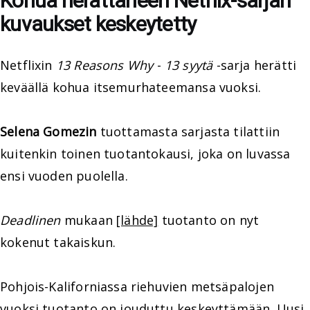
Kohua herättäneen Netflix-sarjan
kuvaukset keskeytetty
Netflixin
13 Reasons Why
-
13 syytä
-sarja herätti
keväällä kohua itsemurhateemansa vuoksi.
Selena Gomezin
tuottamasta sarjasta tilattiin
kuitenkin toinen tuotantokausi, joka on luvassa
ensi vuoden puolella.
Deadlinen
mukaan
[lähde]
tuotanto on nyt
kokenut takaiskun.
Pohjois-Kaliforniassa riehuvien metsäpalojen
vuoksi tuotanto on jouduttu keskeyttämään. Uusi