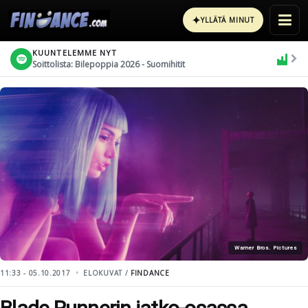
✦
YLLÄTÄ MINUT
KUUNTELEMME NYT
Soittolista: Bilepoppia 2026 - Suomihitit
Warner Bros. Pictures
11:33 - 05.10.2017
ELOKUVAT /
FINDANCE