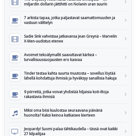
miljardin dollarin jättihitti on Nolanin uran suurin
7 arkista tapaa, jotka paljastavat saamattomuuden ja
vastuun välttelyn
Sadie Sink vahvistaa jatkavansa Jean Greynä – Marvelin
X-Men-uudistus etenee
Avoimet tekoälymallit saavuttavat kärkeä –
turvallisuussuojausten ero kasvaa
Tinder testaa kahta suurta muutosta – sovellus löytää
lähellä kohdattuja ihmisiä ja hyväksyy sanallisia hakuja
9 piirrettä, jotka voivat yhdistää hiljaisia koti-iltoja
rakastavia ihmisiä
Miksi oma biisi kuulostaa seuraavana päivänä
huonolta? Kaksi keinoa katkaisee kierteen
Jeopardy! Suomi palaa tähtikaudella – tässä ovat kaikki
27 kilpailijaa