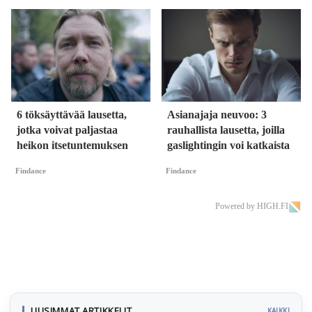
6 töksäyttävää lausetta,
Asianajaja neuvoo: 3
jotka voivat paljastaa
rauhallista lausetta, joilla
heikon itsetuntemuksen
gaslightingin voi katkaista
Findance
Findance
Powered by HIGH.FI
UUSIMMAT ARTIKKELIT
KAIKKI