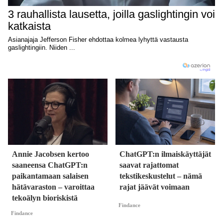
Annie Jacobsen kertoo
ChatGPT:n ilmaiskäyttäjät
saaneensa ChatGPT:n
saavat rajattomat
paikantamaan salaisen
tekstikeskustelut – nämä
hätävaraston – varoittaa
rajat jäävät voimaan
tekoälyn bioriskistä
Findance
Findance