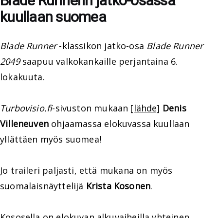
Blade Runnerin jatko-osassa
kuullaan suomea
Blade Runner
-klassikon jatko-osa
Blade Runner
2049
saapuu valkokankaille perjantaina 6.
lokakuuta.
Turbovisio.fi
-sivuston mukaan
[lähde]
Denis
Villeneuven
ohjaamassa elokuvassa kuullaan
yllättäen myös suomea!
Jo traileri paljasti, että mukana on myös
suomalaisnäyttelijä
Krista Kosonen
.
Kososella on elokuvan alkuvaiheilla yhteinen