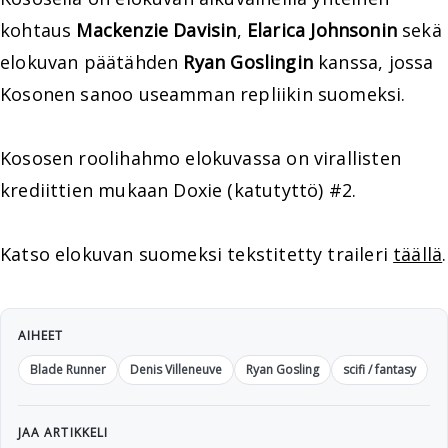
kohtaus
Mackenzie Davisin
,
Elarica Johnsonin
sekä
elokuvan päätähden
Ryan Goslingin
kanssa, jossa
Kosonen sanoo useamman repliikin suomeksi.
Kososen roolihahmo elokuvassa on virallisten
krediittien mukaan Doxie (katutyttö) #2.
Katso elokuvan suomeksi tekstitetty traileri
täällä
.
AIHEET
Blade Runner
Denis Villeneuve
Ryan Gosling
scifi / fantasy
JAA ARTIKKELI