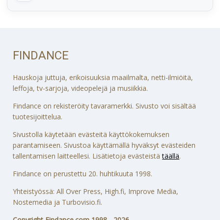
FINDANCE
Hauskoja juttuja, erikoisuuksia maailmalta, netti-ilmiöitä,
leffoja, tv-sarjoja, videopelejä ja musiikkia.
Findance on rekisteröity tavaramerkki. Sivusto voi sisältää
tuotesijoittelua.
Sivustolla käytetään evästeitä käyttökokemuksen
parantamiseen. Sivustoa käyttämällä hyväksyt evästeiden
tallentamisen laitteellesi. Lisätietoja evästeistä
täällä
.
Findance on perustettu 20. huhtikuuta 1998.
Yhteistyössä: All Over Press, High.fi, Improve Media,
Nostemedia ja Turbovisio.fi.
Copyright Findance.com 1998 - 2026