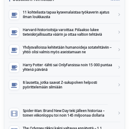
11 kohteliasta tapaa kyseenalaistaa työkaverin ajatus
ilman loukkausta
Harvard-historioitsija varoittaa: Piilaakso lukee
tieteiskirjallisuutta väärin ja ottaa valtion tehtäviä
Yhdysvalloissa kehitetään humanoideja sotatehtäviin –
yhtiö olisi valmis myös aseistamaan ne
Harry Potter -tähti sai OnlyFansissa noin 15 000 puntaa
yhtenä päivänä
8 lausetta, jotka saavat Z-sukupolven helposti
pyörittelemään silmiään
Spider-Man: Brand New Day teki jälleen historiaa –
toinen viikonloppu toi noin 145 miljoonaa dollaria
The Odyssey rikkoi kaksi valtavaa ennätystä – 1,1