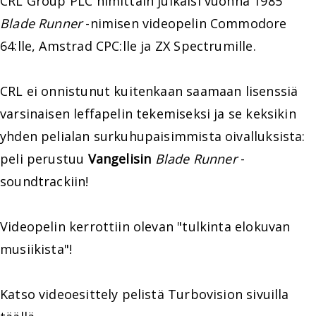
CRL Group PLC nimittäin julkaisi vuonna 1985
Blade Runner
-nimisen videopelin Commodore
64:lle, Amstrad CPC:lle ja ZX Spectrumille.
CRL ei onnistunut kuitenkaan saamaan lisenssiä
varsinaisen leffapelin tekemiseksi ja se keksikin
yhden pelialan surkuhupaisimmista oivalluksista:
peli perustuu
Vangelisin
Blade Runner
-
soundtrackiin!
Videopelin kerrottiin olevan "tulkinta elokuvan
musiikista"!
Katso videoesittely pelistä Turbovision sivuilla