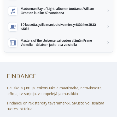
Madonnan Ray of Light -albumin tuottanut William
Orbit on kuollut 69-vuotiaana
10 lausetta, joilla manipuloiva mies yrittää herättää
sääliä
Masters of the Universe sai uuden elämän Prime
Videolla – tällainen jatko-osa voisi olla
FINDANCE
Hauskoja juttuja, erikoisuuksia maailmalta, netti-ilmiöitä,
leffoja, tv-sarjoja, videopelejä ja musiikkia.
Findance on rekisteröity tavaramerkki. Sivusto voi sisältää
tuotesijoittelua.