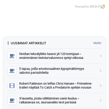
Powered by HIGH.FI
UUSIMMAT ARTIKKELIT
KAIKKI
Nvidian tekoälyliitto kasvoi yli 120 toimijaan –
ensimmäinen tietoturvaluonnos syntyi viikossa
5 tapaa, joilla emotionaalinen kypsymättömyys
sabotoi parisuhdetta
Robert Pattinson on leffan Chris Hansen – Primetime-
traileri näyttää To Catch a Predatorin synkän nousun
9 lausetta, joista välittäminen usein kuuluu –
ratkaisevaa on, seuraavatko teot perässä