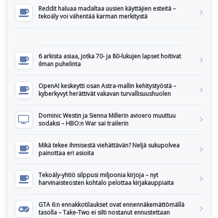
Reddit haluaa madaltaa uusien käyttäjien esteitä –
tekoäly voi vähentää karman merkitystä
6 arkista asiaa, jotka 70- ja 80-lukujen lapset hoitivat
ilman puhelinta
OpenAI keskeytti osan Astra-mallin kehitystyöstä –
kyberkyvyt herättivät vakavan turvallisuushuolen
Dominic Westin ja Sienna Millerin avioero muuttuu
sodaksi – HBO:n War sai trailerin
Mikä tekee ihmisestä viehättävän? Neljä sukupolvea
painottaa eri asioita
Tekoäly-yhtiö silppusi miljoonia kirjoja – nyt
harvinaisteosten kohtalo pelottaa kirjakauppiaita
GTA 6:n ennakkotilaukset ovat ennennäkemättömällä
tasolla – Take-Two ei silti nostanut ennustettaan