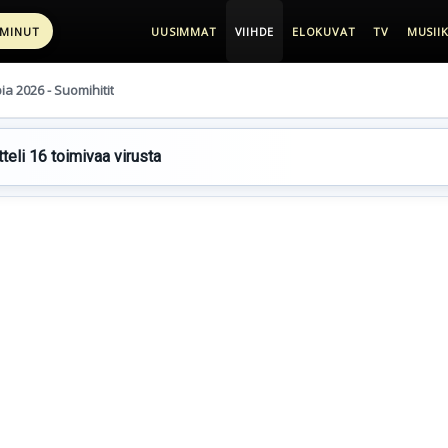
 MINUT
UUSIMMAT
VIIHDE
ELOKUVAT
TV
MUSIIK
pia 2026 - Suomihitit
teli 16 toimivaa virusta