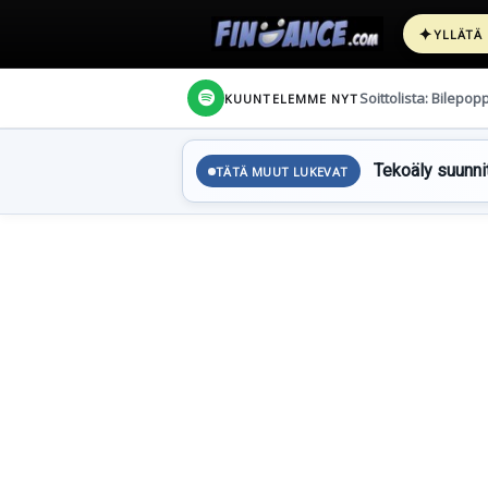
✦
YLLÄTÄ
Soittolista: Bilepop
KUUNTELEMME NYT
Tekoäly suunnit
TÄTÄ MUUT LUKEVAT