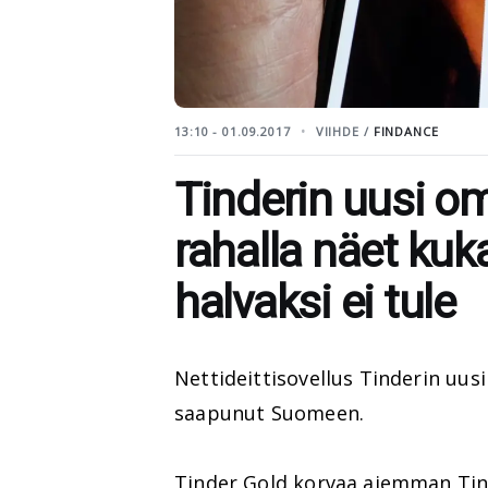
13:10 - 01.09.2017
VIIHDE /
FINDANCE
Tinderin uusi o
rahalla näet kuka
halvaksi ei tule
Nettideittisovellus Tinderin uus
saapunut Suomeen.
Tinder Gold korvaa aiemman Tind