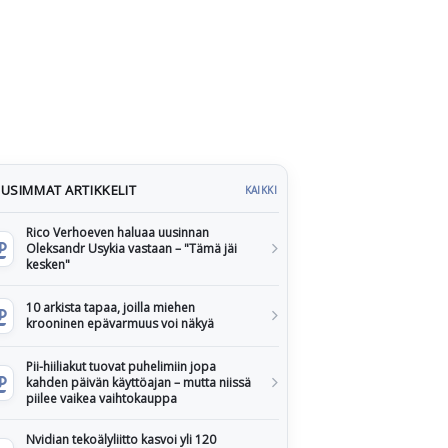
USIMMAT ARTIKKELIT
KAIKKI
Rico Verhoeven haluaa uusinnan
Oleksandr Usykia vastaan – "Tämä jäi
kesken"
10 arkista tapaa, joilla miehen
krooninen epävarmuus voi näkyä
Pii-hiiliakut tuovat puhelimiin jopa
kahden päivän käyttöajan – mutta niissä
piilee vaikea vaihtokauppa
Nvidian tekoälyliitto kasvoi yli 120