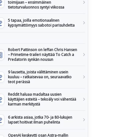
toimijaan – ensimmäinen
tietoturvaluonnos syntyi viikossa
5 tapaa, joilla emotionaalinen
kypsymättömyys sabotoi parisuhdetta
Robert Pattinson on leffan Chris Hansen
– Primetime-traileri näyttää To Catch a
Predatorin synkän nousun
9 lausetta, joista välittäminen usein
kuuluu – ratkaisevaa on, seuraavatko
teot perässä
Reddit haluaa madaltaa uusien
käyttäjien esteitä – tekoäly voi vähentää
karman merkitystä
6 arkista asiaa, jotka 70- ja 80-lukujen
lapset hoitivat ilman puhelinta
OpenAI keskeytti osan Astra-mallin