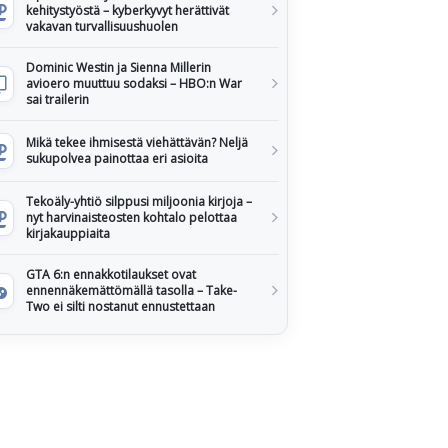
kehitystyöstä – kyberkyvyt herättivät
vakavan turvallisuushuolen
Dominic Westin ja Sienna Millerin
avioero muuttuu sodaksi – HBO:n War
sai trailerin
Mikä tekee ihmisestä viehättävän? Neljä
sukupolvea painottaa eri asioita
Tekoäly-yhtiö silppusi miljoonia kirjoja –
nyt harvinaisteosten kohtalo pelottaa
kirjakauppiaita
GTA 6:n ennakkotilaukset ovat
ennennäkemättömällä tasolla – Take-
Two ei silti nostanut ennustettaan