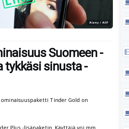
Alamy / AOP
minaisuus Suomeen -
 tykkäsi sinusta -
i ominaisuuspaketti Tinder Gold on
er Plus -lisäpaketin. Käyttäjä voi mm.