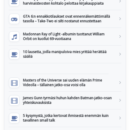
harvinaisteosten kohtalo pelottaa kirjakauppiaita
GTA 6:n ennakkotilaukset ovat ennennäkemättömällä
tasolla – Take-Two ei silti nostanut ennustettaan
Madonnan Ray of Light -albumin tuottanut William
Orbit on kuollut 69-vuotiaana
10 lausetta, joilla manipuloiva mies yrittää herättää
sääliä
Masters of the Universe sai uuden elämän Prime
Videolla – tällainen jatko-osa voisi olla
James Gunn tyrmäsi huhun kahden Batman-jatko-osan
yhteiskuvauksista
5 kysymystä, jotka kertovat ihmisestä enemmän kuin
tavallinen small talk