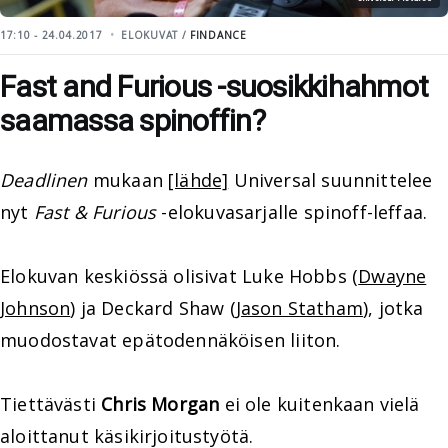
17:10 - 24.04.2017
ELOKUVAT /
FINDANCE
Fast and Furious -suosikkihahmot
saamassa spinoffin?
Deadlinen
mukaan
[lähde]
Universal suunnittelee
nyt
Fast & Furious
-elokuvasarjalle spinoff-leffaa.
Elokuvan keskiössä olisivat Luke Hobbs (
Dwayne
Johnson
) ja Deckard Shaw (
Jason Statham
), jotka
muodostavat epätodennäköisen liiton.
Tiettävästi
Chris Morgan
ei ole kuitenkaan vielä
aloittanut käsikirjoitustyötä.