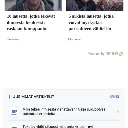
10 lausetta, jotka tekevät
5 arkista lausetta, jotka
ihmisestä henkisesti
voivat myrkyttää
raskaan kumppanin
parisuhteen vähitellen
Findance
Findance
Powered by HIGH.FI
UUSIMMAT ARTIKKELIT
KAIKKI
Mikä tekee ihmisestä viehättävän? Neljä sukupolvea
painottaa eri asioita
Tekoäly-yhtiö silppusi miljoonia kirjoja – nyt