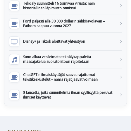
Tekoäly suunnitteli 16 toimivaa virusta: näin
historiallinen läpimurto onnistui
Ford paljasti alle 30 000 dollarin sähköavolavan –
Fathom saapuu vuonna 2027
Disney+ ja Tiktok aloittavat yhteistyön
Suno alkaa vesileimata tekoälykappaleita –
massajakelua suoratoistoon rajoitetaan
ChatGPT:n ilmaiskäyttäjät saavat rajattomat
tekstikeskustelut – nämä rajat jäävät voimaan
8 lausetta, joita suunnitelmia ilman syyllisyyttä peruvat
ihmiset käyttävät