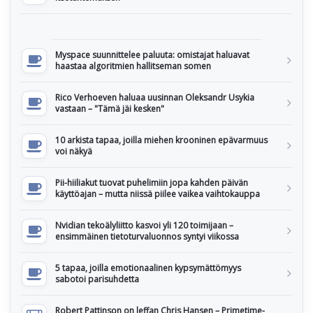
Myspace suunnittelee paluuta: omistajat haluavat
haastaa algoritmien hallitseman somen
Rico Verhoeven haluaa uusinnan Oleksandr Usykia
vastaan – "Tämä jäi kesken"
10 arkista tapaa, joilla miehen krooninen epävarmuus
voi näkyä
Pii-hiiliakut tuovat puhelimiin jopa kahden päivän
käyttöajan – mutta niissä piilee vaikea vaihtokauppa
Nvidian tekoälyliitto kasvoi yli 120 toimijaan –
ensimmäinen tietoturvaluonnos syntyi viikossa
5 tapaa, joilla emotionaalinen kypsymättömyys
sabotoi parisuhdetta
Robert Pattinson on leffan Chris Hansen – Primetime-