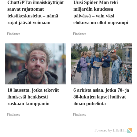
ChatGPT:n ilmaiskäyttäjät
Uusi Spider-Man teki
saavat rajattomat
miljardin kuudessa
tekstikeskustelut – nämä
päivässä – vain yksi
rajat jäävät voimaan
elokuva on ollut nopeampi
Findance
Findance
10 lausetta, jotka tekevät
6 arkista asiaa, jotka 70- ja
ihmisestä henkisesti
80-lukujen lapset hoitivat
raskaan kumppanin
ilman puhelinta
Findance
Findance
Powered by HIGH.FI