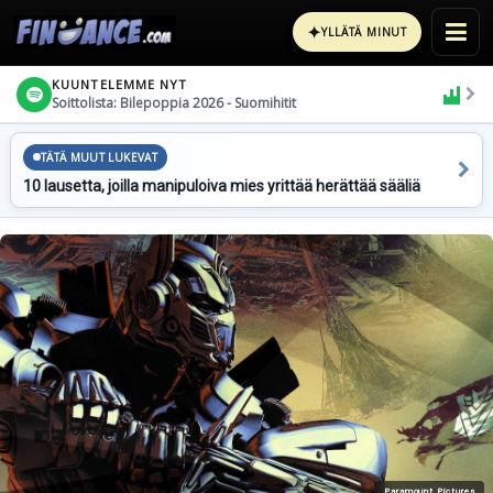
✦
YLLÄTÄ MINUT
KUUNTELEMME NYT
Soittolista: Bilepoppia 2026 - Suomihitit
TÄTÄ MUUT LUKEVAT
10 lausetta, joilla manipuloiva mies yrittää herättää sääliä
Paramount Pictures