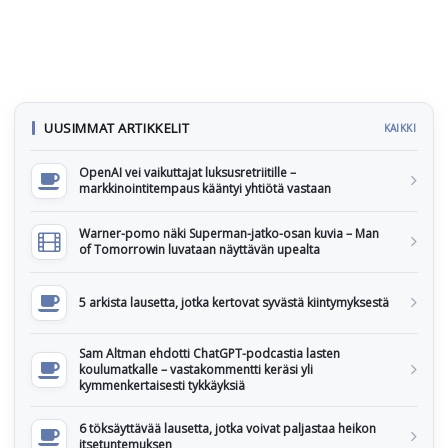
UUSIMMAT ARTIKKELIT
KAIKKI
OpenAI vei vaikuttajat luksusretriitille –
markkinointitempaus kääntyi yhtiötä vastaan
Warner-pomo näki Superman-jatko-osan kuvia – Man
of Tomorrowin luvataan näyttävän upealta
5 arkista lausetta, jotka kertovat syvästä kiintymyksestä
Sam Altman ehdotti ChatGPT-podcastia lasten
koulumatkalle – vastakommentti keräsi yli
kymmenkertaisesti tykkäyksiä
6 töksäyttävää lausetta, jotka voivat paljastaa heikon
itsetuntemuksen