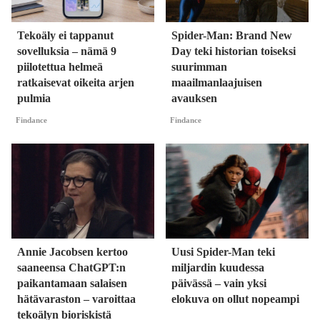
Tekoäly ei tappanut
Spider-Man: Brand New
sovelluksia – nämä 9
Day teki historian toiseksi
piilotettua helmeä
suurimman
ratkaisevat oikeita arjen
maailmanlaajuisen
pulmia
avauksen
Findance
Findance
Annie Jacobsen kertoo
Uusi Spider-Man teki
saaneensa ChatGPT:n
miljardin kuudessa
paikantamaan salaisen
päivässä – vain yksi
hätävaraston – varoittaa
elokuva on ollut nopeampi
tekoälyn bioriskistä