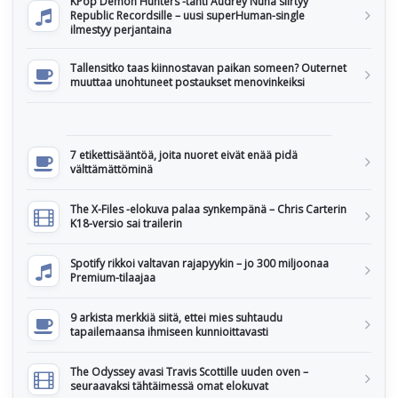
KPop Demon Hunters -tähti Audrey Nuna siirtyy
Republic Recordsille – uusi superHuman-single
ilmestyy perjantaina
Tallensitko taas kiinnostavan paikan someen? Outernet
muuttaa unohtuneet postaukset menovinkeiksi
7 etikettisääntöä, joita nuoret eivät enää pidä
välttämättöminä
The X-Files -elokuva palaa synkempänä – Chris Carterin
K18-versio sai trailerin
Spotify rikkoi valtavan rajapyykin – jo 300 miljoonaa
Premium-tilaajaa
9 arkista merkkiä siitä, ettei mies suhtaudu
tapailemaansa ihmiseen kunnioittavasti
The Odyssey avasi Travis Scottille uuden oven –
seuraavaksi tähtäimessä omat elokuvat