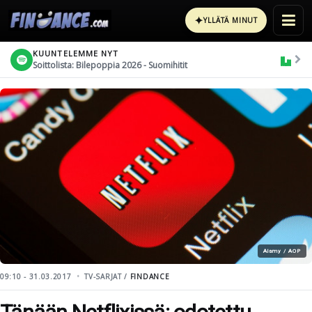
✦
YLLÄTÄ MINUT
KUUNTELEMME NYT
Soittolista: Bilepoppia 2026 - Suomihitit
Alamy / AOP
09:10 - 31.03.2017
TV-SARJAT /
FINDANCE