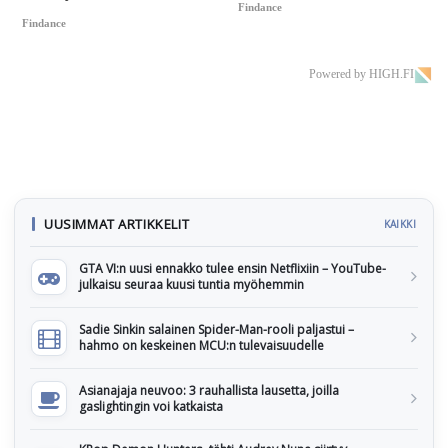
Findance
Findance
Powered by HIGH.FI
UUSIMMAT ARTIKKELIT
KAIKKI
GTA VI:n uusi ennakko tulee ensin Netflixiin – YouTube-
julkaisu seuraa kuusi tuntia myöhemmin
Sadie Sinkin salainen Spider-Man-rooli paljastui –
hahmo on keskeinen MCU:n tulevaisuudelle
Asianajaja neuvoo: 3 rauhallista lausetta, joilla
gaslightingin voi katkaista