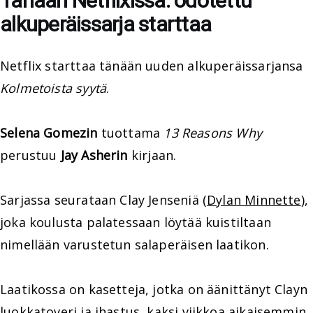
Tänään Netflixissä: odotettu
alkuperäissarja starttaa
Netflix starttaa tänään uuden alkuperäissarjansa
Kolmetoista syytä
.
Selena Gomezin
tuottama
13 Reasons Why
perustuu
Jay Asherin
kirjaan.
Sarjassa seurataan Clay Jenseniä (
Dylan Minnette
),
joka koulusta palatessaan löytää kuistiltaan
nimellään varustetun salaperäisen laatikon.
Laatikossa on kasetteja, jotka on äänittänyt Clayn
luokkatoveri ja ihastus, kaksi viikkoa aikaisemmin