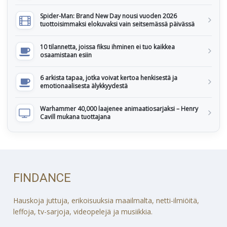
Spider-Man: Brand New Day nousi vuoden 2026
tuottoisimmaksi elokuvaksi vain seitsemässä päivässä
10 tilannetta, joissa fiksu ihminen ei tuo kaikkea
osaamistaan esiin
6 arkista tapaa, jotka voivat kertoa henkisestä ja
emotionaalisesta älykkyydestä
Warhammer 40,000 laajenee animaatiosarjaksi – Henry
Cavill mukana tuottajana
FINDANCE
Hauskoja juttuja, erikoisuuksia maailmalta, netti-ilmiöitä,
leffoja, tv-sarjoja, videopelejä ja musiikkia.