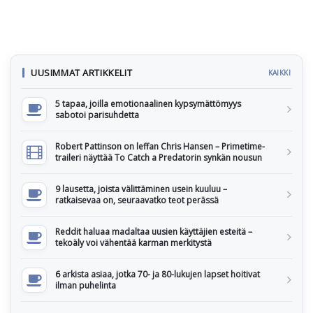
UUSIMMAT ARTIKKELIT
KAIKKI
5 tapaa, joilla emotionaalinen kypsymättömyys
sabotoi parisuhdetta
Robert Pattinson on leffan Chris Hansen – Primetime-
traileri näyttää To Catch a Predatorin synkän nousun
9 lausetta, joista välittäminen usein kuuluu –
ratkaisevaa on, seuraavatko teot perässä
Reddit haluaa madaltaa uusien käyttäjien esteitä –
tekoäly voi vähentää karman merkitystä
6 arkista asiaa, jotka 70- ja 80-lukujen lapset hoitivat
ilman puhelinta