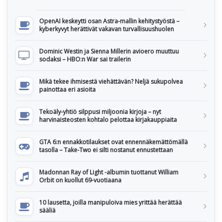
OpenAI keskeytti osan Astra-mallin kehitystyöstä –
kyberkyvyt herättivät vakavan turvallisuushuolen
Dominic Westin ja Sienna Millerin avioero muuttuu
sodaksi – HBO:n War sai trailerin
Mikä tekee ihmisestä viehättävän? Neljä sukupolvea
painottaa eri asioita
Tekoäly-yhtiö silppusi miljoonia kirjoja – nyt
harvinaisteosten kohtalo pelottaa kirjakauppiaita
GTA 6:n ennakkotilaukset ovat ennennäkemättömällä
tasolla – Take-Two ei silti nostanut ennustettaan
Madonnan Ray of Light -albumin tuottanut William
Orbit on kuollut 69-vuotiaana
10 lausetta, joilla manipuloiva mies yrittää herättää
sääliä