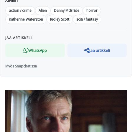
AIHEET
action / crime
Alien
Danny McBride
horror
Katherine Waterston
Ridley Scott
scifi / fantasy
JAA ARTIKKELI
WhatsApp
Jaa artikkeli
Myös Snapchatissa