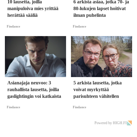
10 lausetta, joilla
6 arkista asiaa, jotka 70- ja
manipuloiva mies yrittää
80-lukujen lapset hoitivat
herättää sääliä
ilman puhelinta
Findance
Findance
Asianajaja neuvoo: 3
5 arkista lausetta, jotka
rauhallista lausetta, joilla
voivat myrkyttää
gaslightingin voi katkaista
parisuhteen vähitellen
Findance
Findance
Powered by HIGH.FI