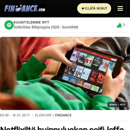
✦
YLLÄTÄ MINUT
KUUNTELEMME NYT
Soittolista: Bilepoppia 2026 - Suomihitit
Alamy / AOP
00:40 - 16.01.2017
ELOKUVAT /
FINDANCE