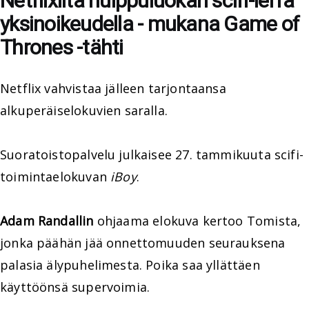
Netflixiltä huippuluokan scifi-leffa
yksinoikeudella - mukana Game of
Thrones -tähti
Netflix vahvistaa jälleen tarjontaansa
alkuperäiselokuvien saralla.
Suoratoistopalvelu julkaisee 27. tammikuuta scifi-
toimintaelokuvan
iBoy
.
Adam Randallin
ohjaama elokuva kertoo Tomista,
jonka päähän jää onnettomuuden seurauksena
palasia älypuhelimesta. Poika saa yllättäen
käyttöönsä supervoimia.