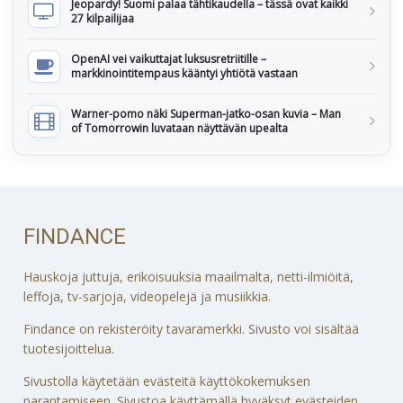
Jeopardy! Suomi palaa tähtikaudella – tässä ovat kaikki
27 kilpailijaa
OpenAI vei vaikuttajat luksusretriitille –
markkinointitempaus kääntyi yhtiötä vastaan
Warner-pomo näki Superman-jatko-osan kuvia – Man
of Tomorrowin luvataan näyttävän upealta
FINDANCE
Hauskoja juttuja, erikoisuuksia maailmalta, netti-ilmiöitä,
leffoja, tv-sarjoja, videopelejä ja musiikkia.
Findance on rekisteröity tavaramerkki. Sivusto voi sisältää
tuotesijoittelua.
Sivustolla käytetään evästeitä käyttökokemuksen
parantamiseen. Sivustoa käyttämällä hyväksyt evästeiden