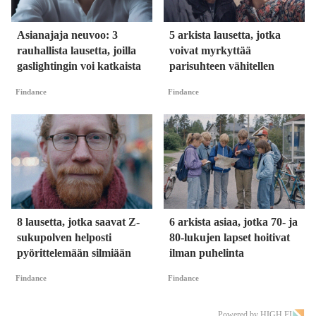
Asianajaja neuvoo: 3
5 arkista lausetta, jotka
rauhallista lausetta, joilla
voivat myrkyttää
gaslightingin voi katkaista
parisuhteen vähitellen
Findance
Findance
8 lausetta, jotka saavat Z-
6 arkista asiaa, jotka 70- ja
sukupolven helposti
80-lukujen lapset hoitivat
pyörittelemään silmiään
ilman puhelinta
Findance
Findance
Powered by HIGH.FI