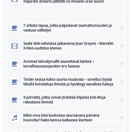
miljardin dollarin jättihitti on Nolanin uran suurin
7 arkista tapaa, jotka paljastavat saamattomuuden ja
vastuun välttelyn
Sadie Sink vahvistaa jatkavansa Jean Greynä – Marvelin
X-Men-uudistus etenee
Avoimet tekoälymallit saavuttavat kärkeä –
turvallisuussuojausten ero kasvaa
Tinder testaa kahta suurta muutosta – sovellus löytää
lähellä kohdattuja ihmisiä ja hyväksyy sanallisia hakuja
9 piirrettä, jotka voivat yhdistää hiljaisia koti-iltoja
rakastavia ihmisiä
Miksi oma biisi kuulostaa seuraavana päivänä
huonolta? Kaksi keinoa katkaisee kierteen