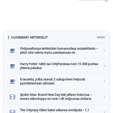
UUSIMMAT ARTIKKELIT
KAIKKI
Yhdysvalloissa kehitetään humanoideja sotatehtäviin –
yhtiö olisi valmis myös aseistamaan ne
Harry Potter -tähti sai OnlyFansissa noin 15 000 puntaa
yhtenä päivänä
8 lausetta, jotka saavat Z-sukupolven helposti
pyörittelemään silmiään
Spider-Man: Brand New Day teki jälleen historiaa –
toinen viikonloppu toi noin 145 miljoonaa dollaria
The Odyssey rikkoi kaksi valtavaa ennätystä – 1,1