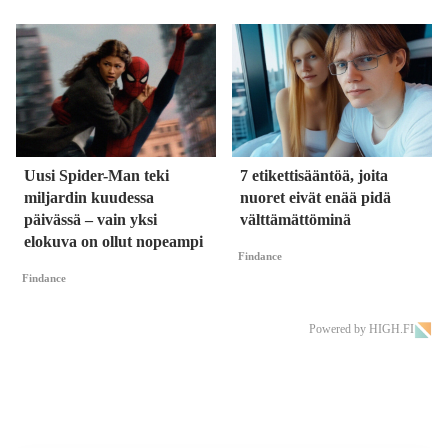
Uusi Spider-Man teki
7 etikettisääntöä, joita
miljardin kuudessa
nuoret eivät enää pidä
päivässä – vain yksi
välttämättöminä
elokuva on ollut nopeampi
Findance
Findance
Powered by HIGH.FI