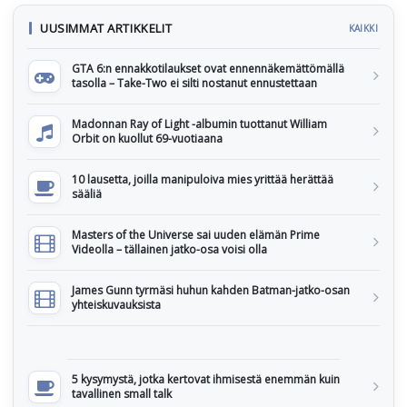
UUSIMMAT ARTIKKELIT
KAIKKI
GTA 6:n ennakkotilaukset ovat ennennäkemättömällä
tasolla – Take-Two ei silti nostanut ennustettaan
Madonnan Ray of Light -albumin tuottanut William
Orbit on kuollut 69-vuotiaana
10 lausetta, joilla manipuloiva mies yrittää herättää
sääliä
Masters of the Universe sai uuden elämän Prime
Videolla – tällainen jatko-osa voisi olla
James Gunn tyrmäsi huhun kahden Batman-jatko-osan
yhteiskuvauksista
5 kysymystä, jotka kertovat ihmisestä enemmän kuin
tavallinen small talk