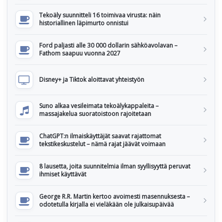
Tekoäly suunnitteli 16 toimivaa virusta: näin
historiallinen läpimurto onnistui
Ford paljasti alle 30 000 dollarin sähköavolavan –
Fathom saapuu vuonna 2027
Disney+ ja Tiktok aloittavat yhteistyön
Suno alkaa vesileimata tekoälykappaleita –
massajakelua suoratoistoon rajoitetaan
ChatGPT:n ilmaiskäyttäjät saavat rajattomat
tekstikeskustelut – nämä rajat jäävät voimaan
8 lausetta, joita suunnitelmia ilman syyllisyyttä peruvat
ihmiset käyttävät
George R.R. Martin kertoo avoimesti masennuksesta –
odotetulla kirjalla ei vieläkään ole julkaisupäivää