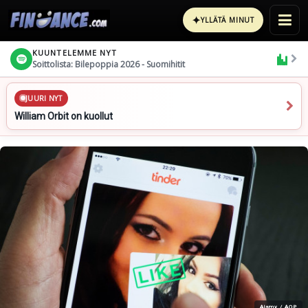
✦
YLLÄTÄ MINUT
KUUNTELEMME NYT
Soittolista: Bilepoppia 2026 - Suomihitit
JUURI NYT
William Orbit on kuollut
Alamy / AOP