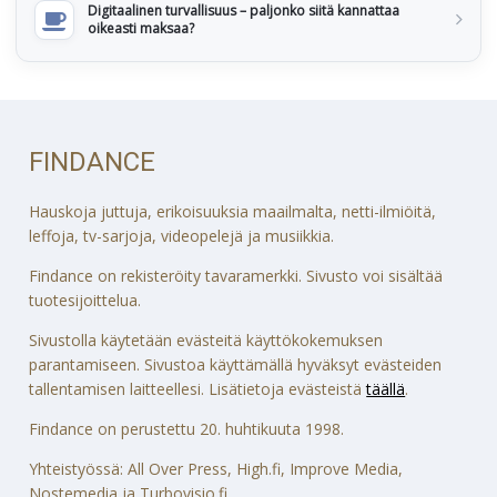
Digitaalinen turvallisuus – paljonko siitä kannattaa
oikeasti maksaa?
FINDANCE
Hauskoja juttuja, erikoisuuksia maailmalta, netti-ilmiöitä,
leffoja, tv-sarjoja, videopelejä ja musiikkia.
Findance on rekisteröity tavaramerkki. Sivusto voi sisältää
tuotesijoittelua.
Sivustolla käytetään evästeitä käyttökokemuksen
parantamiseen. Sivustoa käyttämällä hyväksyt evästeiden
tallentamisen laitteellesi. Lisätietoja evästeistä
täällä
.
Findance on perustettu 20. huhtikuuta 1998.
Yhteistyössä: All Over Press, High.fi, Improve Media,
Nostemedia ja Turbovisio.fi.