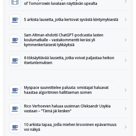
of Tomorrowin luvataan näyttävän upealta
5 arkista lausetta, jotka kertovat syvästä kiintymyksestä
Sam Altman ehdotti ChatGPT-podcastia lasten
koulumatkalle – vastakommentti keräsi yli
kymmenkertaisesti tykkäyksiä
6 töksäyttävää lausetta, jotka voivat paljastaa heikon
itsetuntemuksen
Myspace suunnittelee paluuta: omistajat haluavat
haastaa algoritmien hallitseman somen
Rico Verhoeven haluaa uusinnan Oleksandr Usykia
vastaan – "Tämä jäi kesken"
10 arkista tapaa, joilla miehen krooninen epävarmuus
voi näkyä