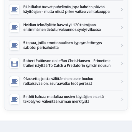
Pii-hiiliakut tuovat puhelimiin jopa kahden päivän
käyttöajan – mutta niissä piilee vaikea vaihtokauppa
Nvidian tekoälyliitto kasvoi yli 120 toimijaan –
ensimmäinen tietoturvaluonnos syntyi viikossa
5 tapaa, joilla emotionaalinen kypsymättömyys
sabotoi parisuhdetta
Robert Pattinson on leffan Chris Hansen – Primetime-
traileri näyttää To Catch a Predatorin synkän nousun
9 lausetta, joista välittäminen usein kuuluu –
ratkaisevaa on, seuraavatko teot perässä
Reddit haluaa madaltaa uusien käyttäjien esteitä –
tekoäly voi vähentää karman merkitystä