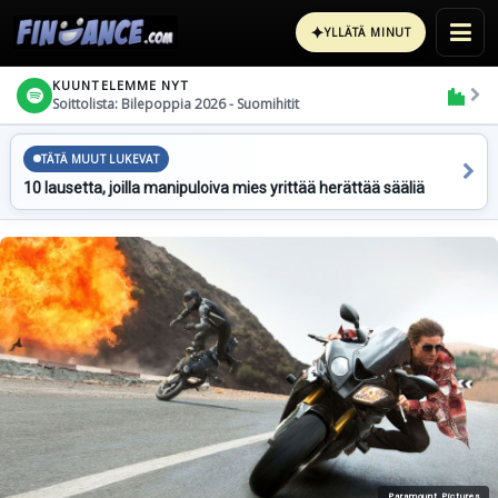
✦
YLLÄTÄ MINUT
KUUNTELEMME NYT
Soittolista: Bilepoppia 2026 - Suomihitit
TÄTÄ MUUT LUKEVAT
10 lausetta, joilla manipuloiva mies yrittää herättää sääliä
Paramount Pictures