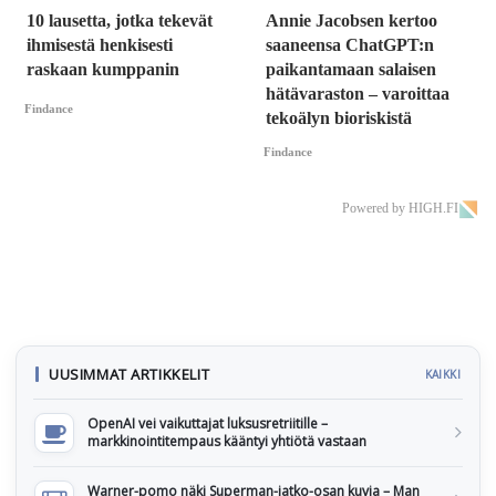
10 lausetta, jotka tekevät
Annie Jacobsen kertoo
ihmisestä henkisesti
saaneensa ChatGPT:n
raskaan kumppanin
paikantamaan salaisen
hätävaraston – varoittaa
Findance
tekoälyn bioriskistä
Findance
Powered by HIGH.FI
UUSIMMAT ARTIKKELIT
KAIKKI
OpenAI vei vaikuttajat luksusretriitille –
markkinointitempaus kääntyi yhtiötä vastaan
Warner-pomo näki Superman-jatko-osan kuvia – Man