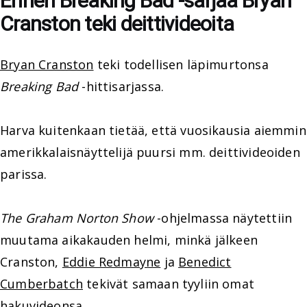
Ennen Breaking Bad -sarjaa Bryan
Cranston teki deittivideoita
Bryan Cranston
teki todellisen läpimurtonsa
Breaking Bad
-hittisarjassa.
Harva kuitenkaan tietää, että vuosikausia aiemmin
amerikkalaisnäyttelijä puursi mm. deittivideoiden
parissa.
The Graham Norton Show
-ohjelmassa näytettiin
muutama aikakauden helmi, minkä jälkeen
Cranston,
Eddie Redmayne
ja
Benedict
Cumberbatch
tekivät samaan tyyliin omat
hakuvideonsa.