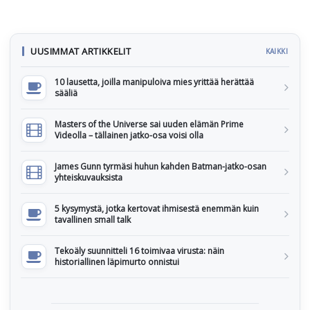
UUSIMMAT ARTIKKELIT
KAIKKI
10 lausetta, joilla manipuloiva mies yrittää herättää
sääliä
Masters of the Universe sai uuden elämän Prime
Videolla – tällainen jatko-osa voisi olla
James Gunn tyrmäsi huhun kahden Batman-jatko-osan
yhteiskuvauksista
5 kysymystä, jotka kertovat ihmisestä enemmän kuin
tavallinen small talk
Tekoäly suunnitteli 16 toimivaa virusta: näin
historiallinen läpimurto onnistui