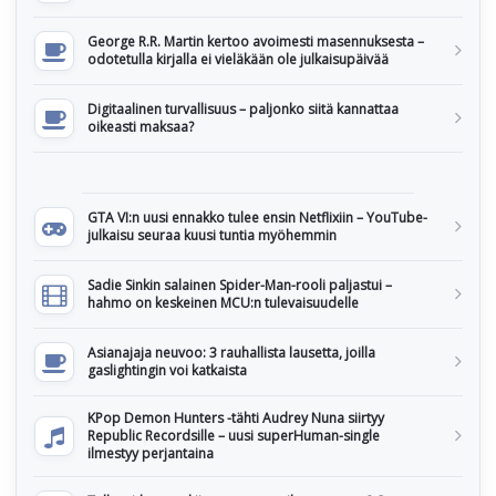
George R.R. Martin kertoo avoimesti masennuksesta –
odotetulla kirjalla ei vieläkään ole julkaisupäivää
Digitaalinen turvallisuus – paljonko siitä kannattaa
oikeasti maksaa?
GTA VI:n uusi ennakko tulee ensin Netflixiin – YouTube-
julkaisu seuraa kuusi tuntia myöhemmin
Sadie Sinkin salainen Spider-Man-rooli paljastui –
hahmo on keskeinen MCU:n tulevaisuudelle
Asianajaja neuvoo: 3 rauhallista lausetta, joilla
gaslightingin voi katkaista
KPop Demon Hunters -tähti Audrey Nuna siirtyy
Republic Recordsille – uusi superHuman-single
ilmestyy perjantaina