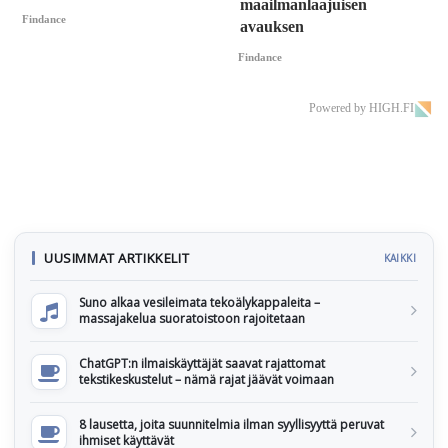
maailmanlaajuisen
Findance
avauksen
Findance
Powered by HIGH.FI
UUSIMMAT ARTIKKELIT
KAIKKI
Suno alkaa vesileimata tekoälykappaleita –
massajakelua suoratoistoon rajoitetaan
ChatGPT:n ilmaiskäyttäjät saavat rajattomat
tekstikeskustelut – nämä rajat jäävät voimaan
8 lausetta, joita suunnitelmia ilman syyllisyyttä peruvat
ihmiset käyttävät