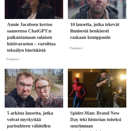
Annie Jacobsen kertoo
10 lausetta, jotka tekevät
saaneensa ChatGPT:n
ihmisestä henkisesti
paikantamaan salaisen
raskaan kumppanin
hätävaraston – varoittaa
Findance
tekoälyn bioriskistä
Findance
5 arkista lausetta, jotka
Spider-Man: Brand New
voivat myrkyttää
Day teki historian toiseksi
parisuhteen vähitellen
suurimman