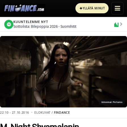
✦
YLLÄTÄ MINUT
KUUNTELEMME NYT
Soittolista: Bilepoppia 2026 - Suomihitit
Universal Pictures
22:10 - 27.10.2016
ELOKUVAT /
FINDANCE