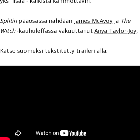
yksi lisää - kaikista kammottavin.
Splitin
pääosassa nähdään
James McAvoy
ja
The
Witch
-kauhuleffassa vakuuttanut
Anya Taylor-Joy
.
Katso suomeksi tekstitetty traileri alla: