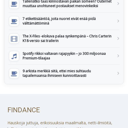
Tallensitko taas kiinnostavan paikan someen? Outernet
muuttaa unohtuneet postaukset menovinkeiksi
7 etikettisääntöä, joita nuoret eivät enää pidä
välttämättöminä
The X-Files -elokuva palaa synkempänä – Chris Carterin
K18-versio sai trailerin
Spotify rikkoi valtavan rajapyykin – jo 300 miljoonaa
Premium-tilaajaa
9 arkista merkkiä siitä, ettei mies suhtaudu
tapailemaansa ihmiseen kunnioittavasti
FINDANCE
Hauskoja juttuja, erikoisuuksia maailmalta, netti-ilmiöitä,