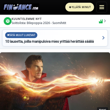
✦
YLLÄTÄ MINUT
KUUNTELEMME NYT
Soittolista: Bilepoppia 2026 - Suomihitit
TÄTÄ MUUT LUKEVAT
10 lausetta, joilla manipuloiva mies yrittää herättää sääliä
Marvel