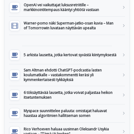
OpenAI vei vaikuttajat luksusretriitille –
markkinointitempaus kääntyi yhtiötä vastaan
Warner-pomo näki Superman-jatko-osan kuvia – Man
of Tomorrowin luvataan näyttävän upealta
5 arkista lausetta, jotka kertovat syvästä kiintymyksestä
Sam Altman ehdotti ChatGPT-podcastia lasten
koulumatkalle – vastakommentti keräsi yli
kymmenkertaisesti tykkäyksiä
6 töksäyttävää lausetta, jotka voivat paljastaa heikon
itsetuntemuksen
Myspace suunnittelee paluuta: omistajat haluavat
haastaa algoritmien hallitseman somen
Rico Verhoeven haluaa uusinnan Oleksandr Usykia
vastaan – "Tämä jäi kesken"