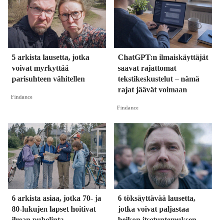
5 arkista lausetta, jotka
ChatGPT:n ilmaiskäyttäjät
voivat myrkyttää
saavat rajattomat
parisuhteen vähitellen
tekstikeskustelut – nämä
rajat jäävät voimaan
Findance
Findance
6 arkista asiaa, jotka 70- ja
6 töksäyttävää lausetta,
80-lukujen lapset hoitivat
jotka voivat paljastaa
ilman puhelinta
heikon itsetuntemuksen