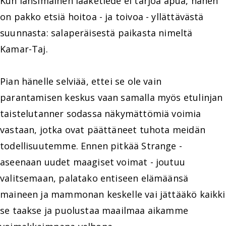
Kun länsimainen lääketiede ei tarjoa apua, hänen
on pakko etsiä hoitoa - ja toivoa - yllättävästä
suunnasta: salaperäisestä paikasta nimeltä
Kamar-Taj.
Pian hänelle selviää, ettei se ole vain
parantamisen keskus vaan samalla myös etulinjan
taistelutanner sodassa näkymättömiä voimia
vastaan, jotka ovat päättäneet tuhota meidän
todellisuutemme. Ennen pitkää Strange -
aseenaan uudet maagiset voimat - joutuu
valitsemaan, palatako entiseen elämäänsä
maineen ja mammonan keskelle vai jättääkö kaikki
se taakse ja puolustaa maailmaa aikamme