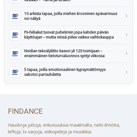
10 arkista tapaa, joilla miehen krooninen epävarmuus
voi näkyä
Pii-hiiliakut tuovat puhelimiin jopa kahden päivän
käyttöajan – mutta niissä piilee vaikea vaihtokauppa
Nvidian tekoälyliitto kasvoi yli 120 toimijaan –
ensimmäinen tietoturvaluonnos syntyi viikossa
5 tapaa, joilla emotionaalinen kypsymättömyys
sabotoi parisuhdetta
FINDANCE
Hauskoja juttuja, erikoisuuksia maailmalta, netti-ilmiöitä,
leffoja, tv-sarjoja, videopelejä ja musiikkia.