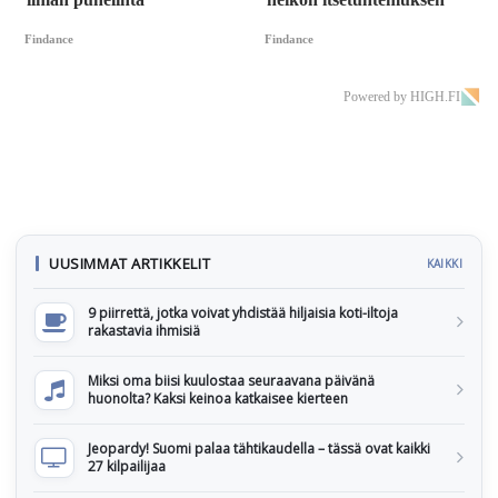
Findance
Findance
Powered by HIGH.FI
UUSIMMAT ARTIKKELIT
KAIKKI
9 piirrettä, jotka voivat yhdistää hiljaisia koti-iltoja
rakastavia ihmisiä
Miksi oma biisi kuulostaa seuraavana päivänä
huonolta? Kaksi keinoa katkaisee kierteen
Jeopardy! Suomi palaa tähtikaudella – tässä ovat kaikki
27 kilpailijaa