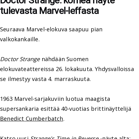
Doctor Strange: komea näyte
tulevasta Marvel-leffasta
Seuraava Marvel-elokuva saapuu pian
valkokankaille.
Doctor Strange
nähdään Suomen
elokuvateattereissa 26. lokakuuta. Yhdysvalloissa
se ilmestyy vasta 4. marraskuuta.
1963 Marvel-sarjakuviin luotua maagista
supersankaria esittää 40-vuotias brittinäyttelijä
Benedict Cumberbatch
.
Katso uusi
Strange's Time in Reverse
-näyte alta: