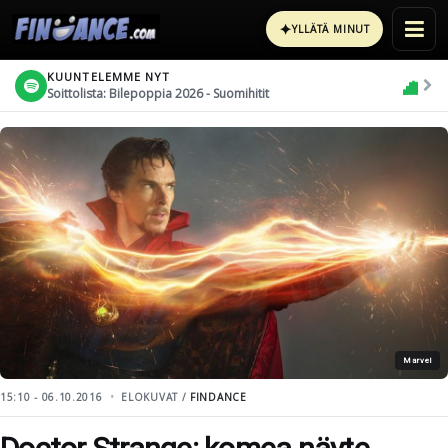
✦
YLLÄTÄ MINUT
KUUNTELEMME NYT
Soittolista: Bilepoppia 2026 - Suomihitit
Marvel
15:10 - 06.10.2016
ELOKUVAT /
FINDANCE