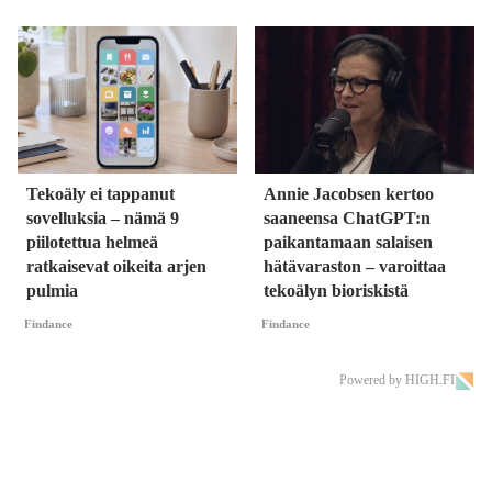
Tekoäly ei tappanut
Annie Jacobsen kertoo
sovelluksia – nämä 9
saaneensa ChatGPT:n
piilotettua helmeä
paikantamaan salaisen
ratkaisevat oikeita arjen
hätävaraston – varoittaa
pulmia
tekoälyn bioriskistä
Findance
Findance
Powered by HIGH.FI