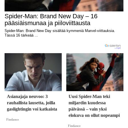
Asianajaja neuvoo: 3
Uusi Spider-Man teki
rauhallista lausetta, joilla
miljardin kuudessa
gaslightingin voi katkaista
päivässä – vain yksi
elokuva on ollut nopeampi
Findance
Findance