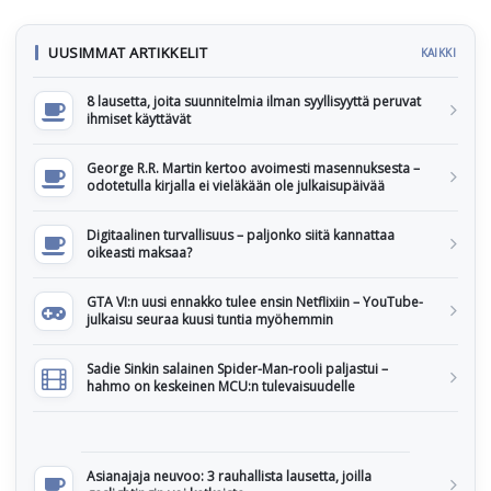
UUSIMMAT ARTIKKELIT
KAIKKI
8 lausetta, joita suunnitelmia ilman syyllisyyttä peruvat
ihmiset käyttävät
George R.R. Martin kertoo avoimesti masennuksesta –
odotetulla kirjalla ei vieläkään ole julkaisupäivää
Digitaalinen turvallisuus – paljonko siitä kannattaa
oikeasti maksaa?
GTA VI:n uusi ennakko tulee ensin Netflixiin – YouTube-
julkaisu seuraa kuusi tuntia myöhemmin
Sadie Sinkin salainen Spider-Man-rooli paljastui –
hahmo on keskeinen MCU:n tulevaisuudelle
Asianajaja neuvoo: 3 rauhallista lausetta, joilla