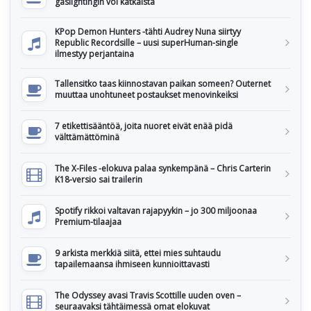
gaslightingin voi katkaista
KPop Demon Hunters -tähti Audrey Nuna siirtyy
Republic Recordsille – uusi superHuman-single
ilmestyy perjantaina
Tallensitko taas kiinnostavan paikan someen? Outernet
muuttaa unohtuneet postaukset menovinkeiksi
7 etikettisääntöä, joita nuoret eivät enää pidä
välttämättöminä
The X-Files -elokuva palaa synkempänä – Chris Carterin
K18-versio sai trailerin
Spotify rikkoi valtavan rajapyykin – jo 300 miljoonaa
Premium-tilaajaa
9 arkista merkkiä siitä, ettei mies suhtaudu
tapailemaansa ihmiseen kunnioittavasti
The Odyssey avasi Travis Scottille uuden oven –
seuraavaksi tähtäimessä omat elokuvat