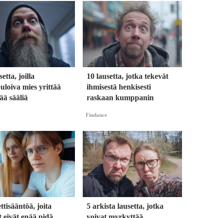
etta, joilla
10 lausetta, jotka tekevät
loiva mies yrittää
ihmisestä henkisesti
ää sääliä
raskaan kumppanin
Findance
ettisääntöä, joita
5 arkista lausetta, jotka
 eivät enää pidä
voivat myrkyttää