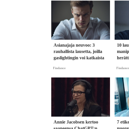
Asianajaja neuvoo: 3
10 laus
rauhallista lausetta, joilla
manipu
gaslightingin voi katkaista
herätt
Findance
Findance
Annie Jacobsen kertoo
7 etik
saaneensa ChatGPT:n
nuoret