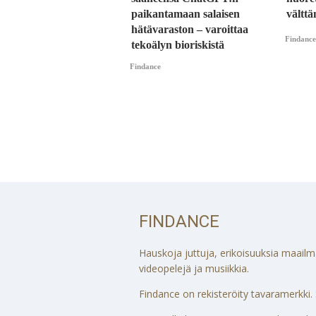
paikantamaan salaisen
vältt
hätävaraston – varoittaa
Findance
tekoälyn bioriskistä
Findance
FINDANCE
Hauskoja juttuja, erikoisuuksia maailmalt
videopelejä ja musiikkia.
Findance on rekisteröity tavaramerkki. S