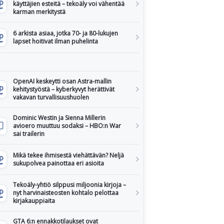
käyttäjien esteitä – tekoäly voi vähentää
karman merkitystä
6 arkista asiaa, jotka 70- ja 80-lukujen
lapset hoitivat ilman puhelinta
OpenAI keskeytti osan Astra-mallin
kehitystyöstä – kyberkyvyt herättivät
vakavan turvallisuushuolen
Dominic Westin ja Sienna Millerin
avioero muuttuu sodaksi – HBO:n War
sai trailerin
Mikä tekee ihmisestä viehättävän? Neljä
sukupolvea painottaa eri asioita
Tekoäly-yhtiö silppusi miljoonia kirjoja –
nyt harvinaisteosten kohtalo pelottaa
kirjakauppiaita
GTA 6:n ennakkotilaukset ovat