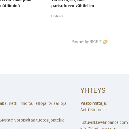
ämättöminä
parisuhteen vähitellen
Findance
Powered by HIGH.FI
YHTEYS
a, netti-ilmiöitä, leffoja, tv-sarjoja,
Päätoimittaja:
Antti Niemelä
ivusto voi sisältää tuotesijoittelua.
juttuvinkki@findance.com
info@findance.com