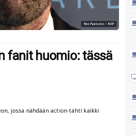
Rex Features / AOP
 fanit huomio: tässä
on, jossa nähdään action-tähti kaikki