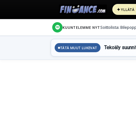
✦
YLLÄTÄ
Soittolista: Bilepop
KUUNTELEMME NYT
Tekoäly suunnit
TÄTÄ MUUT LUKEVAT