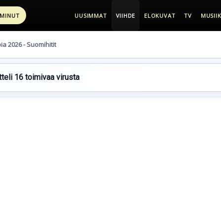
 MINUT
UUSIMMAT
VIIHDE
ELOKUVAT
TV
MUSIIK
pia 2026 - Suomihitit
teli 16 toimivaa virusta