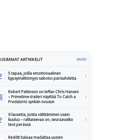
USIMMAT ARTIKKELIT
KAIKKI
5 tapaa, joilla emotionaalinen
kypsymättömyys sabotoi parisuhdetta
Robert Pattinson on leffan Chris Hansen
– Primetime-traileri näyttää To Catch a
Predatorin synkän nousun
9 lausetta, joista välittäminen usein
kuuluu – ratkaisevaa on, seuraavatko
teot perässä
Reddit haluaa madaltaa uusien