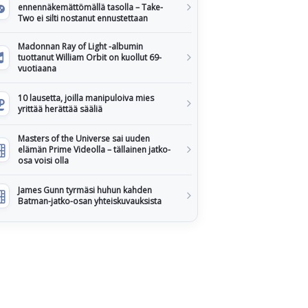
ennennäkemättömällä tasolla – Take-
Two ei silti nostanut ennustettaan
Madonnan Ray of Light -albumin
tuottanut William Orbit on kuollut 69-
vuotiaana
10 lausetta, joilla manipuloiva mies
yrittää herättää sääliä
Masters of the Universe sai uuden
elämän Prime Videolla – tällainen jatko-
osa voisi olla
James Gunn tyrmäsi huhun kahden
Batman-jatko-osan yhteiskuvauksista