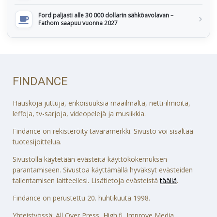
Ford paljasti alle 30 000 dollarin sähköavolavan –
Fathom saapuu vuonna 2027
FINDANCE
Hauskoja juttuja, erikoisuuksia maailmalta, netti-ilmiöitä,
leffoja, tv-sarjoja, videopelejä ja musiikkia.
Findance on rekisteröity tavaramerkki. Sivusto voi sisältää
tuotesijoittelua.
Sivustolla käytetään evästeitä käyttökokemuksen
parantamiseen. Sivustoa käyttämällä hyväksyt evästeiden
tallentamisen laitteellesi. Lisätietoja evästeistä
täällä
.
Findance on perustettu 20. huhtikuuta 1998.
Yhteistyössä: All Over Press, High.fi, Improve Media,