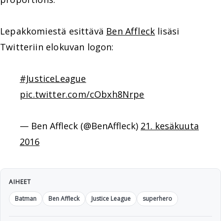
Lepakkomiestä esittävä
Ben Affleck
lisäsi
Twitteriin elokuvan logon:
#JusticeLeague
pic.twitter.com/cObxh8Nrpe
— Ben Affleck (@BenAffleck)
21. kesäkuuta
2016
AIHEET
Batman
Ben Affleck
Justice League
superhero