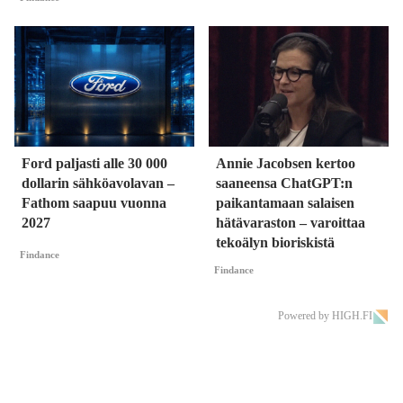
Ford paljasti alle 30 000
Annie Jacobsen kertoo
dollarin sähköavolavan –
saaneensa ChatGPT:n
Fathom saapuu vuonna
paikantamaan salaisen
2027
hätävaraston – varoittaa
tekoälyn bioriskistä
Findance
Findance
Powered by HIGH.FI