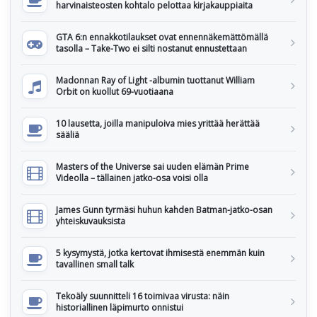
harvinaisteosten kohtalo pelottaa kirjakauppiaita
GTA 6:n ennakkotilaukset ovat ennennäkemättömällä
tasolla – Take-Two ei silti nostanut ennustettaan
Madonnan Ray of Light -albumin tuottanut William
Orbit on kuollut 69-vuotiaana
10 lausetta, joilla manipuloiva mies yrittää herättää
sääliä
Masters of the Universe sai uuden elämän Prime
Videolla – tällainen jatko-osa voisi olla
James Gunn tyrmäsi huhun kahden Batman-jatko-osan
yhteiskuvauksista
5 kysymystä, jotka kertovat ihmisestä enemmän kuin
tavallinen small talk
Tekoäly suunnitteli 16 toimivaa virusta: näin
historiallinen läpimurto onnistui