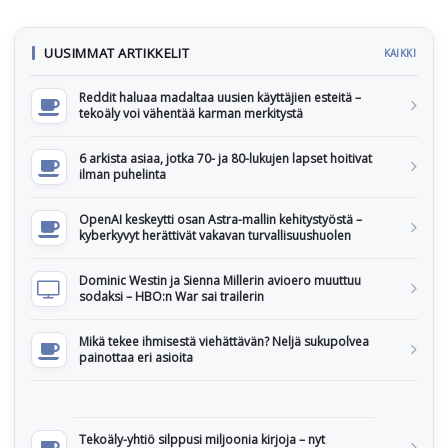
UUSIMMAT ARTIKKELIT
KAIKKI
Reddit haluaa madaltaa uusien käyttäjien esteitä –
tekoäly voi vähentää karman merkitystä
6 arkista asiaa, jotka 70- ja 80-lukujen lapset hoitivat
ilman puhelinta
OpenAI keskeytti osan Astra-mallin kehitystyöstä –
kyberkyvyt herättivät vakavan turvallisuushuolen
Dominic Westin ja Sienna Millerin avioero muuttuu
sodaksi – HBO:n War sai trailerin
Mikä tekee ihmisestä viehättävän? Neljä sukupolvea
painottaa eri asioita
Tekoäly-yhtiö silppusi miljoonia kirjoja – nyt