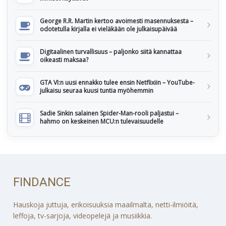
George R.R. Martin kertoo avoimesti masennuksesta –
odotetulla kirjalla ei vieläkään ole julkaisupäivää
Digitaalinen turvallisuus – paljonko siitä kannattaa
oikeasti maksaa?
GTA VI:n uusi ennakko tulee ensin Netflixiin – YouTube-
julkaisu seuraa kuusi tuntia myöhemmin
Sadie Sinkin salainen Spider-Man-rooli paljastui –
hahmo on keskeinen MCU:n tulevaisuudelle
FINDANCE
Hauskoja juttuja, erikoisuuksia maailmalta, netti-ilmiöitä,
leffoja, tv-sarjoja, videopelejä ja musiikkia.