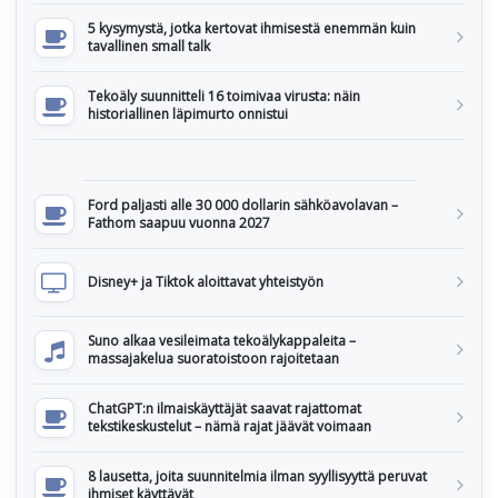
5 kysymystä, jotka kertovat ihmisestä enemmän kuin
tavallinen small talk
Tekoäly suunnitteli 16 toimivaa virusta: näin
historiallinen läpimurto onnistui
Ford paljasti alle 30 000 dollarin sähköavolavan –
Fathom saapuu vuonna 2027
Disney+ ja Tiktok aloittavat yhteistyön
Suno alkaa vesileimata tekoälykappaleita –
massajakelua suoratoistoon rajoitetaan
ChatGPT:n ilmaiskäyttäjät saavat rajattomat
tekstikeskustelut – nämä rajat jäävät voimaan
8 lausetta, joita suunnitelmia ilman syyllisyyttä peruvat
ihmiset käyttävät