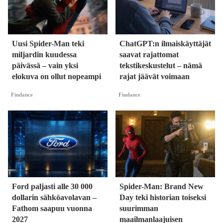
Uusi Spider-Man teki
ChatGPT:n ilmaiskäyttäjät
miljardin kuudessa
saavat rajattomat
päivässä – vain yksi
tekstikeskustelut – nämä
elokuva on ollut nopeampi
rajat jäävät voimaan
Findance
Findance
Ford paljasti alle 30 000
Spider-Man: Brand New
dollarin sähköavolavan –
Day teki historian toiseksi
Fathom saapuu vuonna
suurimman
2027
maailmanlaajuisen