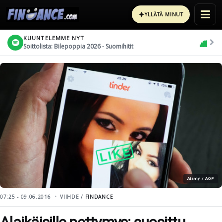
✦
YLLÄTÄ MINUT
KUUNTELEMME NYT
Soittolista: Bilepoppia 2026 - Suomihitit
Alamy / AOP
07:25 - 09.06.2016
VIIHDE /
FINDANCE