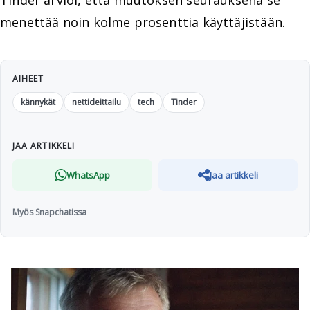
Tinder arvioi, että muutoksen seurauksena se
menettää noin kolme prosenttia käyttäjistään.
AIHEET
kännykät
nettideittailu
tech
Tinder
JAA ARTIKKELI
WhatsApp
Jaa artikkeli
Myös Snapchatissa