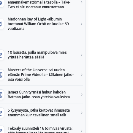
ennennäkemättömällä tasolla – Take-
Two ei silti nostanut ennustettaan
Madonnan Ray of Light -albumin
tuottanut William Orbit on kuollut 69-
vuotiaana
10 lausetta, joilla manipuloiva mies
yrittää herättää sääliä
Masters of the Universe sai uuden
elämän Prime Videolla – tällainen jatko-
osa voisi olla
James Gunn tyrmäsi huhun kahden
Batman-jatko-osan yhteiskuvauksista
5 kysymystä, jotka kertovat ihmisestä
enemmän kuin tavallinen small talk
Tekoäly suunnitteli 16 toimivaa virusta: