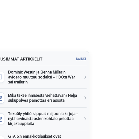
USIMMAT ARTIKKELIT
KAIKKI
Dominic Westin ja Sienna Millerin
avioero muuttuu sodaksi – HBO:n War
sai trailerin
Mikä tekee ihmisestä viehättävän? Neljä
sukupolvea painottaa eri asioita
Tekoäly-yhtiö silppusi miljoonia kirjoja –
nyt harvinaisteosten kohtalo pelottaa
kirjakauppiaita
GTA 6:n ennakkotilaukset ovat