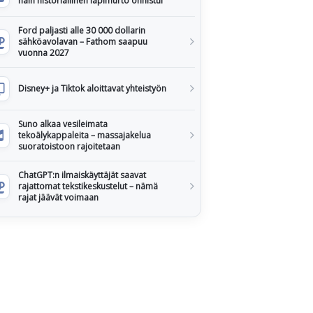
näin historiallinen läpimurto onnistui
Ford paljasti alle 30 000 dollarin
sähköavolavan – Fathom saapuu
vuonna 2027
Disney+ ja Tiktok aloittavat yhteistyön
Suno alkaa vesileimata
tekoälykappaleita – massajakelua
suoratoistoon rajoitetaan
ChatGPT:n ilmaiskäyttäjät saavat
rajattomat tekstikeskustelut – nämä
rajat jäävät voimaan