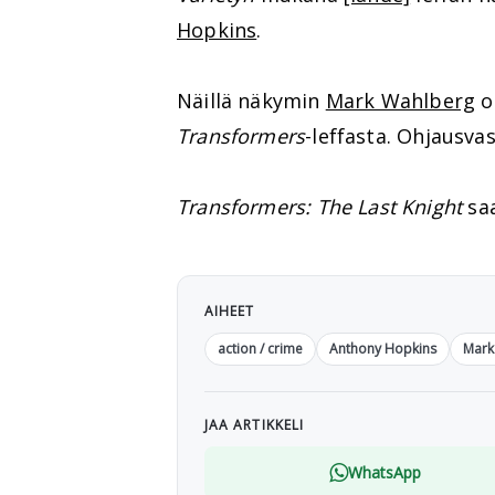
Hopkins
.
Näillä näkymin
Mark Wahlberg
on
Transformers
-leffasta. Ohjausva
Transformers: The Last Knight
saa
AIHEET
action / crime
Anthony Hopkins
Mark
JAA ARTIKKELI
WhatsApp