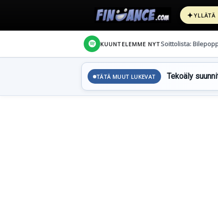
✦
YLLÄTÄ
Soittolista: Bilepop
KUUNTELEMME NYT
Tekoäly suunnit
TÄTÄ MUUT LUKEVAT