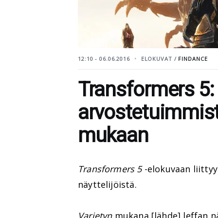
12:10 - 06.06.2016
ELOKUVAT /
FINDANCE
Transformers 5:
arvostetuimmista 
mukaan
Transformers 5
-elokuvaan liitty
näyttelijöistä.
Varietyn
mukana
[lähde]
leffan nä